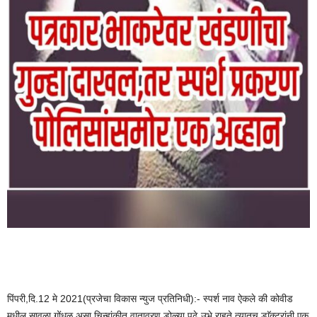
पिंपरी,दि.12 मे 2021(प्रजेचा विकास न्युज प्रतिनिधी):- स्पर्श नाव ऐकले की कोवीड
मधील सावळा गोंधळ असा चिन्हांकीत वातावरण डोळ्या पुढे उभे राहते,त्यातच डाॅक्टरांनी एक