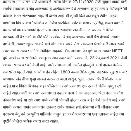
करण्यास भाग पाडेन असे धमकावले. तसेच दिनांक 27/11/2020 रोजी सुहास भाकरे यानी
स्पर्षचे संचालक विनोद आडसकर हे अटोक्लस्टर येथे असताना व्हाट्सअप्प व मेसेजद्वारे ‘मी
कोवीड केअर सेंटरबाबत तक्रारी करीत आहे. मी तुमची बिले अडकवून ठेवीन. माझ्या
मागणीचा विचार करा.’ धमकीवजा मेसेज पाठविला. खोट्या बातम्या प्रसिद्ध करून बदनामी
करण्याची वारंवार धमकी देऊन पाच लाख रुपयांची खंडणी मागत असल्याने मेसेज
पत्रकारांशी वैर नको या भीतीपोटी स्पर्षच्या विनोद आडसकर यांनी पैसे देण्याची तयारी
दर्शविली, त्यावर सुहास भाकरे याने दोन लाख रुपये रोख स्वरूपात घेतले व 3 लाख रुपये
स्वतःच्या खात्यावर भगिनी निवेदिता सहकारी बँक नारायण पेठ पुणे या खात्यावर NEFT
द्वारे पाठविण्यास सांगितले. त्यानुसार आडसकर यांनी रक्कम दि. 23 फेब्रुवारी 2021 रोजी
त्याच्या खात्यावर वर्ग केली आहे. असे संचालक डॉ. अमोल होळकुंडे यांनी दाखल केलेल्या
तक्रारीत म्हटले आहे. भारतीय दंडसंहिता 1860 कलम 384 नुसार पत्रकार सुहास भाकरे
याच्यावर खंडणीचा गुन्हा दाखल करण्यात आला असुन, पुढील तपास पिंपरी पोलीस करत
आहेत.माञ पिंपरी चिंचवड शहर पोलिसांना स्पर्श प्रकरण एक प्रकारे चॅलेंज म्हणुन उभे
राहिले आहे.नक्की या स्पर्श प्रकराणात दडलय काय ? का एवढा आटापिटा केला जातोय
कोणकोण आहे या सर्व स्पर्श मध्ये सर्वाची चौकशी होऊन सत्य बाहेर येणे गरजेचे आहे.स्पर्श
मागची सत्यता समोर लवकारात लवकर समोर यायला हवी.कोणाच्या तरी जीवावर स्पर्श
प्रकरण बेतु नये,त्यापुर्वीच पोलिसांन कडुन ह्या स्पर्श प्रकरणाचा छडा लावला जाईल त्या
दृष्टीने पोलिस अधिक तपास करत आहेत.