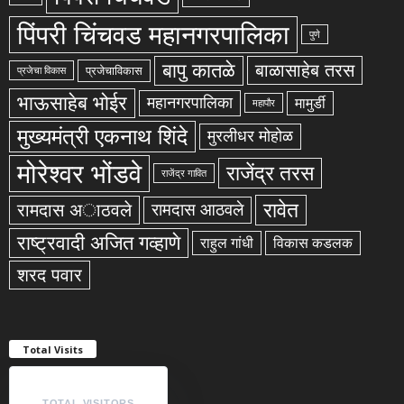
पिंपरी चिंचवड महानगरपालिका
पुणे
बापु कातळे
बाळासाहेब तरस
प्रजेचाविकास
प्रजेचा विकास
भाऊसाहेब भोईर
महानगरपालिका
मामुर्डी
महापौर
मुख्यमंत्री एकनाथ शिंदे
मुरलीधर मोहोळ
मोरेश्वर भोंडवे
राजेंद्र तरस
राजेंद्र गावित
रावेत
रामदास अाठवले
रामदास आठवले
राष्ट्रवादी अजित गव्हाणे
राहुल गांधी
विकास कडलक
शरद पवार
Total Visits
TOTAL VISITORS