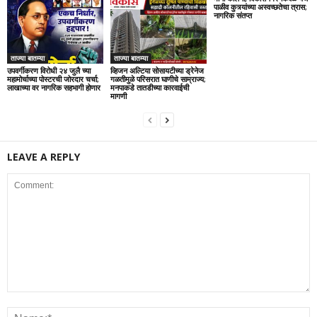
पाळीव कुत्र्यांच्या अस्वच्छतेचा त्रास;
नागरिक संतप्त
ताज्या बातम्या
ताज्या बातम्या
उपवर्गीकरण विरोधी २४ जुलै च्या
व्हिजन अल्टिया सोसायटीच्या ड्रेनेज
महामोर्चाच्या पोस्टरची जोरदार चर्चा;
गळतीमुळे परिसरात घाणीचे साम्राज्य;
लाखाच्या वर नागरिक सहभागी होणार
मनपाकडे तातडीच्या कारवाईची
मागणी
LEAVE A REPLY