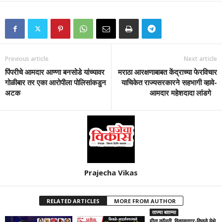
Previous article
Next article
पिंपरीचे आमदार आण्णा बनसोडे यांच्यावर
मराठा आरक्षणाबाबत केंद्राच्या फेरविचार
गोळीबार तर एका आरोपीला पोलिसांकडुन
याचिकेत राज्यसरकारने सहभागी व्हावे-
अटक
आमदार महेशदादा लांडगे
Prajecha Vikas
RELATED ARTICLES
MORE FROM AUTHOR
ताज्या बातम्या
मीना कॉलनी, विकासनगर-किवळे येथे