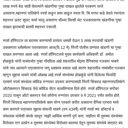
लाख रुपये बेड साठी घेतल्यांने खंडणीचा गुन्हा दाखल झालेले प्रकरण ताजे
असताना,महानगर पालिकेने स्पर्श कडुन काम काढुन स्वता पि. चि.मनपा कडे ठेवले त्यानंतर
शहरभर उलट सुलट चर्चा चालु असताना चौथ्या दिवशी थेट पञकारावरच खंडणीचा गुन्हा
दाखल झाल्याची बातमी शहरभर पसरली.
स्पर्श हॉस्पिटल ला बदनाम करण्याची वारंवार धमकी देऊन 5 लाख रुपयांची खंडणी
उकळणारा ब्लॅकमेलर पत्रकारावर आज(दि.12 मे) पिंपरी पोलीस ठाण्यात खंडणी चा गुन्हा
दाखल करण्यात आला आहे. स्पर्श हॉस्पिटलचे मुख्य कार्यकारी अधिकारी डॉ. अमोल
होळकुंडे यांनी यासंदर्भात गुन्हा नोंदविला आहे.शहरातील मोठ्या दैनिकाचा पञकार भाकरे
यांचे नाव आल्याने पत्रकाराना जणु धक्काच बसला आहे.कारण शहरातील नामांकीत पञकार
म्हणुन सुहास भाकरे यांची ओळख आहे,स्पर्श संस्थेच्या होळकुंडे यांनी दिलेल्या फिर्यादी
प्रमाणे स्पर्श संस्थेला कोविड रुग्णावर उपचार करण्यासाठी पिंपरी चिंचवड महानगरपालिकेने
ऑटोक्लस्टर चिंचवड येथे कोविड सेंटर चालविण्यास दिले होते. स्पर्श हॉस्पिटल सप्टेंबर
2020 पासून ऑटो क्लस्टर येथे कोरोना रुग्णांवर उपचार 9 मे 2021 पर्यंत करीत होते,
पिंपरी चिंचवड महानगरपालिकेचे काम योग्य प्रकारे करीत असताना दैनिक प्रभात मध्ये
काम करणारे पत्रकार सुहास संभाजी भाकरे (वय 43वर्षे) यांनी स्पर्श च्या डॉक्टर्स व
संचालक यांचेशी संपर्क साधून ‘माझी आर्थिक मागणी पुर्ण करा. नाहीतर मी तुमच्या संस्थेच्या
विरोधात रान उठवेन व तुमच्या संस्थेच्या विरोधात बातम्या देवून तुमच्या संस्थेचे कंत्राट बंद