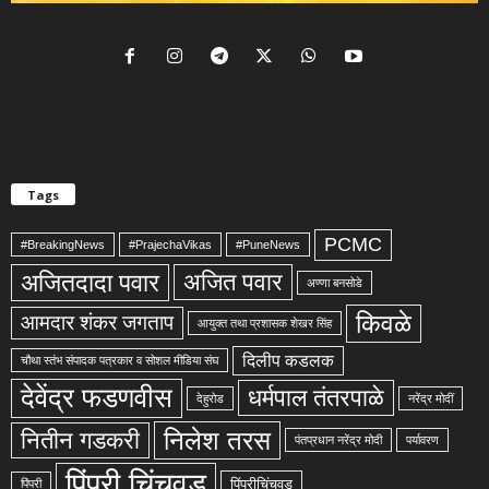
Tags
PCMC
#BreakingNews
#PrajechaVikas
#PuneNews
अजितदादा पवार
अजित पवार
अण्णा बनसोडे
किवळे
आमदार शंकर जगताप
आयुक्त तथा प्रशासक शेखर सिंह
दिलीप कडलक
चौथा स्तंभ संपादक पत्रकार व सोशल मीडिया संघ
देवेंद्र फडणवीस
धर्मपाल तंतरपाळे
देहुरोड
नरेंद्र मोदीं
निलेश तरस
नितीन गडकरी
पंतप्रधान नरेंद्र मोदी
पर्यावरण
पिंपरी चिंचवड
पिंपरीचिंचवड
पिंपरी