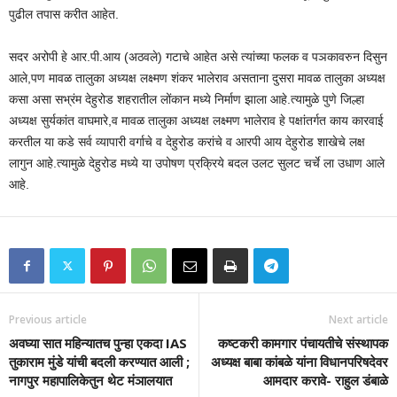
पुढील तपास करीत आहेत.
सदर अरोपी हे आर.पी.आय (अठवले) गटाचे आहेत असे त्यांच्या फलक व पञकावरुन दिसुन
आले,पण मावळ तालुका अध्यक्ष लक्ष्मण शंकर भालेराव असताना दुसरा मावळ तालुका अध्यक्ष
कसा असा सभ्रंम देहुरोड शहरातील लोंकान मध्ये निर्माण झाला आहे.त्यामुळे पुणे जिल्हा
अध्यक्ष सुर्यकांत वाघमारे,व मावळ तालुका अध्यक्ष लक्ष्मण भालेराव हे पक्षांतर्गत काय कारवाई
करतील या कडे सर्व व्यापारी वर्गाचे व देहुरोड करांचे व आरपी आय देहुरोड शाखेचे लक्ष
लागुन आहे.त्यामुळे देहुरोड मध्ये या उपोषण प्रक्रिये बदल उलट सुलट चर्चे ला उधाण आले
आहे.
Previous article
Next article
अवघ्या सात महिन्यातच पुन्हा एकदा IAS
कष्टकरी कामगार पंचायतीचे संस्थापक
तुकाराम मुंडे यांची बदली करण्यात आली ;
अध्यक्ष बाबा कांबळे यांना विधानपरिषदेवर
नागपुर महापालिकेतुन थेट मंञालयात
आमदार करावे- राहुल डंबाळे