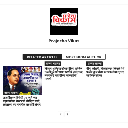
Prajecha Vikas
RELATED ARTICLES
MORE FROM AUTHOR
ताज्या बातम्या
ताज्या बातम्या
व्हिजन अल्टिया सोसायटीच्या ड्रेनेज
मीना कॉलनी, विकासनगर-किवळे येथे
गळतीमुळे परिसरात घाणीचे साम्राज्य;
पाळीव कुत्र्यांच्या अस्वच्छतेचा त्रास;
मनपाकडे तातडीच्या कारवाईची
नागरिक संतप्त
मागणी
ताज्या बातम्या
उपवर्गीकरण विरोधी २४ जुलै च्या
महामोर्चाच्या पोस्टरची जोरदार चर्चा;
लाखाच्या वर नागरिक सहभागी होणार