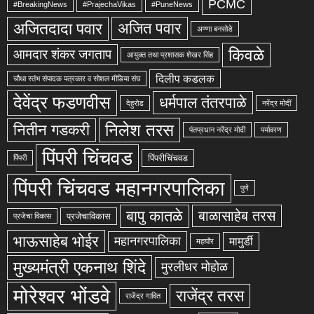
PCMC
#BreakingNews
#PrajechaVikas
#PuneNews
अजितदादा पवार
अजित पवार
अण्णा बनसोडे
किवळे
आमदार शंकर जगताप
आयुक्त तथा प्रशासक शेखर सिंह
दिलीप कडलक
चौथा स्तंभ संपादक पत्रकार व सोशल मीडिया संघ
देवेंद्र फडणवीस
धर्मपाल तंतरपाळे
देहुरोड
नरेंद्र मोदीं
निलेश तरस
नितीन गडकरी
पंतप्रधान नरेंद्र मोदी
पर्यावरण
पिंपरी चिंचवड
पिंपरीचिंचवड
पिंपरी
पिंपरी चिंचवड महानगरपालिका
पुणे
बापु कातळे
बाळासाहेब तरस
प्रजेचाविकास
प्रजेचा विकास
भाऊसाहेब भोईर
महानगरपालिका
मामुर्डी
महापौर
मुख्यमंत्री एकनाथ शिंदे
मुरलीधर मोहोळ
मोरेश्वर भोंडवे
राजेंद्र तरस
राजेंद्र गावित