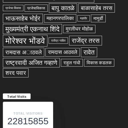
बापु कातळे
बाळासाहेब तरस
प्रजेचाविकास
प्रजेचा विकास
भाऊसाहेब भोईर
महानगरपालिका
मामुर्डी
महापौर
मुख्यमंत्री एकनाथ शिंदे
मुरलीधर मोहोळ
मोरेश्वर भोंडवे
राजेंद्र तरस
राजेंद्र गावित
रावेत
रामदास अाठवले
रामदास आठवले
राष्ट्रवादी अजित गव्हाणे
राहुल गांधी
विकास कडलक
शरद पवार
Total Visits
TOTAL VISITORS
22815855