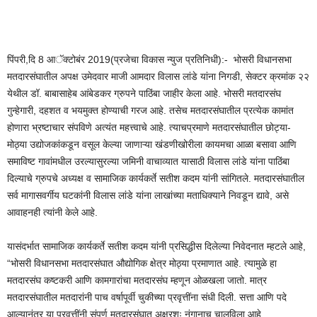
पिंपरी,दि 8 आॅक्टोबंर 2019(प्रजेचा विकास न्युज प्रतिनिधी):- भोसरी विधानसभा
मतदारसंघातील अपक्ष उमेदवार माजी आमदार विलास लांडे यांना निगडी, सेक्टर क्रमांक २२
येथील डॉ. बाबासाहेब आंबेडकर ग्रुपने पाठिंबा जाहीर केला आहे. भोसरी मतदारसंघ
गुन्हेगारी, दहशत व भयमुक्त होण्याची गरज आहे. तसेच मतदारसंघातील प्रत्येक कामांत
होणारा भ्रष्टाचार संपविणे अत्यंत महत्त्वाचे आहे. त्याचप्रमाणे मतदारसंघातील छोट्या-
मोठ्या उद्योजकांकडून वसूल केल्या जाणाऱ्या खंडणीखोरीला कायमचा आळा बसावा आणि
समाविष्ट गावांमधील उरल्यासुरल्या जमिनी वाचाव्यात यासाठी विलास लांडे यांना पाठिंबा
दिल्याचे ग्रुपचे अध्यक्ष व सामाजिक कार्यकर्ते सतीश कदम यांनी सांगितले. मतदारसंघातील
सर्व मागासवर्गीय घटकांनी विलास लांडे यांना लाखांच्या मताधिक्याने निवडून द्यावे, असे
आवाहनही त्यांनी केले आहे.
यासंदर्भात सामाजिक कार्यकर्ते सतीश कदम यांनी प्रसिद्धीस दिलेल्या निवेदनात म्हटले आहे,
“भोसरी विधानसभा मतदारसंघात औद्योगिक क्षेत्र मोठ्या प्रमाणात आहे. त्यामुळे हा
मतदारसंघ कष्टकरी आणि कामगारांचा मतदारसंघ म्हणून ओळखला जातो. मात्र
मतदारसंघातील मतदारांनी पाच वर्षापूर्वी चुकीच्या प्रवृत्तींना संधी दिली. सत्ता आणि पदे
आल्यानंतर या प्रवृत्तींनी संपूर्ण मतदारसंघात अक्षरशः नंगानाच चालविला आहे.