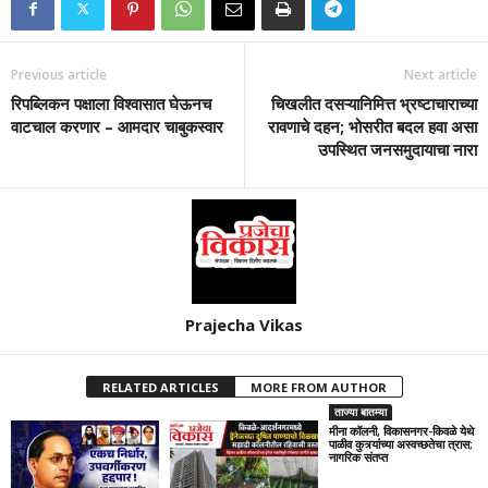
Previous article
Next article
रिपब्लिकन पक्षाला विश्वासात घेऊनच
चिखलीत दसऱ्यानिमित्त भ्रष्टाचाराच्या
वाटचाल करणार – आमदार चाबुकस्वार
रावणाचे दहन; भोसरीत बदल हवा असा
उपस्थित जनसमुदायाचा नारा
Prajecha Vikas
RELATED ARTICLES
MORE FROM AUTHOR
ताज्या बातम्या
मीना कॉलनी, विकासनगर-किवळे येथे
पाळीव कुत्र्यांच्या अस्वच्छतेचा त्रास;
नागरिक संतप्त