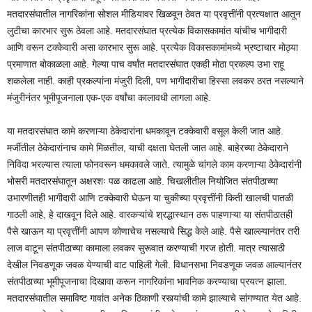
मतदारसंघातील नागरिकांना सोशल मीडियावर खिळवून ठेवत या प्रवृत्तींनी प्रत्यक्षात आतून
लुटीचा कारभार सुरू ठेवला आहे. मतदारसंघात प्रत्येक विकासकामांत यांचीच भागीदारी
आणि वरून टक्केवारी असा कारभार सुरू आहे. प्रत्येक विकासकामांमध्ये भ्रष्टाचार मोठ्या
प्रमाणात बोकाळला आहे. गेल्या पाच वर्षांत मतदारसंघात एकही मोठा प्रकल्प उभा राहू
शकलेला नाही. काही प्रकल्पांना मंजुरी दिली, पण भागीदारीचा हिस्सा लवकर ठरत नसल्याने
मंजुरीनंतर भूमीपूजनाला एक-एक वर्षांचा कालावधी लागला आहे.
या मतदारसंघात कामे करणाऱ्या ठेकेदारांना धमकावून टक्केवारी वसूल केली जात आहे.
मर्जीतील ठेकेदारांनाच कामे मिळतील, याची दक्षता घेतली जात आहे. बाहेरच्या ठेकेदाराने
निविदा भरल्यास त्याला फोनवरून धमकावले जाते. त्यामुळे चांगले काम करणाऱ्या ठेकेदारांनी
भोसरी मतदारसंघातून अक्षरशः पळ काढला आहे. चिखलीतील नियोजित संतपीठाच्या
उभारणीतही भागीदारी आणि टक्केवारी घेऊन या चुकीच्या प्रवृत्तींनी किती खालची पातळी
गाठली आहे, हे दाखवून दिले आहे. वारकऱ्यांचे श्रद्धास्थान ठरू पाहणाऱ्या या संतपीठातही
पैसे खाऊन या प्रवृत्तींनी आपण कोणाचेच नसल्याचे सिद्ध केले आहे. पैसे खाल्ल्यानंतर तरी
लाज वाटून संतपीठाच्या कामाला लवकर सुरूवात करण्याची गरज होती. मात्र त्यासाठी
देखील निवडणूक जवळ येण्याची वाट पाहिली गेली. विधानसभा निवडणूक जवळ आल्यानंतर
संतपीठाच्या भूमीपूजनाचा दिखावा करून नागरिकांना भावनिक करण्याचा प्रयत्न झाला.
मतदारसंघातील समाविष्ट गावांत अनेक ठिकाणी रस्त्यांची कामे झाल्याचे सांगण्यात येत आहे.