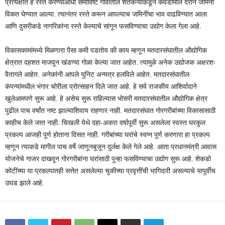
प्रत्यक्षात हे रस्ते करण्याआधी समाविष्ट गावांतील शेतकऱ्यांकडून कवडीमोल दराने जमिनी
विकत घेण्यात आल्या. त्यानंतर रस्ते करून आपल्याच जमिनींचा भाव वाढविण्यात आला
आणि दुसरीकडे नागरिकांना रस्ते केल्याचे सांगून फसविण्याचा उद्योग केला गेला आहे.
विकासकामांमध्ये मिळणारा पैसा कमी पडतोय की काय म्हणून मतदारसंघातील औद्योगिक
क्षेत्रात दहशत माजवून खंडण्या गोळा केल्या जात आहेत. त्यामुळे अनेक उद्योजक अक्षरशः
वैतागले आहेत. अनेकांनी आपले युनिट अन्यत्र हलविले आहेत. मतदारसंघातील
कंपन्यांमधील भंगार चोरीला प्रोत्साहन दिले जात आहे. हे सर्व राजकीय आशिर्वादाने
खुलेआमपणे सुरू आहे. हे असेच सुरू राहिल्यास भोसरी मतदारसंघातील औद्योगिक क्षेत्र
पुढील पाच वर्षांत नष्ट झाल्याशिवाय राहणार नाही. मतदारसंघात गोरगरीबांच्या विकासासाठी
काहीच केले जात नाही. चिखली येथे दहा-अकरा वर्षापूर्वी सुरू असलेला स्वस्त घरकुल
प्रकल्प आजही पूर्ण होताना दिसत नाही. गरीबांच्या घरांचे स्वप्न पूर्ण करणारा हा प्रकल्प
म्हणून त्याकडे मागील पाच वर्षे जाणूनबूजून दुर्लक्ष केले गेले आहे. आता प्रधानमंत्री आवास
योजनेचे गाजर दाखवून गोरगरीबांना घरांसाठी पुन्हा फसविण्याचा उद्योग सुरू आहे. शेकडो
कोटींच्या या प्रकल्पातही सत्तेत असलेल्या चुकीच्या प्रवृत्तींची भागिदारी असल्याचे यापूर्वीच
उघड झाले आहे.