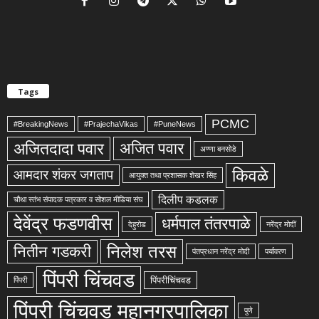
Tags
PCMC
#BreakingNews
#PrajechaVikas
#PuneNews
अजितदादा पवार
अजित पवार
अण्णा बनसोडे
किवळे
आमदार शंकर जगताप
आयुक्त तथा प्रशासक शेखर सिंह
दिलीप कडलक
चौथा स्तंभ संपादक पत्रकार व सोशल मीडिया संघ
देवेंद्र फडणवीस
धर्मपाल तंतरपाळे
देहुरोड
नरेंद्र मोदीं
निलेश तरस
नितीन गडकरी
पंतप्रधान नरेंद्र मोदी
पर्यावरण
पिंपरी चिंचवड
पिंपरीचिंचवड
पिंपरी
पिंपरी चिंचवड महानगरपालिका
पुणे