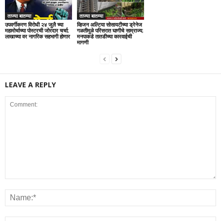
ताज्या बातम्या
ताज्या बातम्या
उपवर्गीकरण विरोधी २४ जुलै च्या
व्हिजन अल्टिया सोसायटीच्या ड्रेनेज
महामोर्चाच्या पोस्टरची जोरदार चर्चा;
गळतीमुळे परिसरात घाणीचे साम्राज्य;
लाखाच्या वर नागरिक सहभागी होणार
मनपाकडे तातडीच्या कारवाईची
मागणी
LEAVE A REPLY