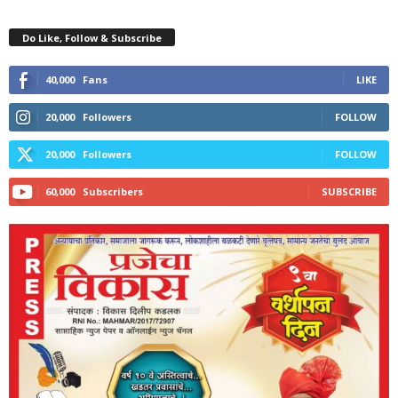
Do Like, Follow & Subscribe
40,000
Fans
LIKE
20,000
Followers
FOLLOW
20,000
Followers
FOLLOW
60,000
Subscribers
SUBSCRIBE