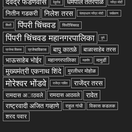
देवेंद्र फडणवीस
धर्मपाल तंतरपाळे
देहुरोड
नरेंद्र मोदीं
निलेश तरस
नितीन गडकरी
पंतप्रधान नरेंद्र मोदी
पर्यावरण
पिंपरी चिंचवड
पिंपरीचिंचवड
पिंपरी
पिंपरी चिंचवड महानगरपालिका
पुणे
बापु कातळे
बाळासाहेब तरस
प्रजेचाविकास
प्रजेचा विकास
भाऊसाहेब भोईर
महानगरपालिका
मामुर्डी
महापौर
मुख्यमंत्री एकनाथ शिंदे
मुरलीधर मोहोळ
मोरेश्वर भोंडवे
राजेंद्र तरस
राजेंद्र गावित
रावेत
रामदास अाठवले
रामदास आठवले
राष्ट्रवादी अजित गव्हाणे
राहुल गांधी
विकास कडलक
शरद पवार