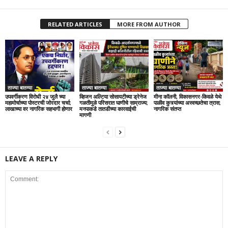
RELATED ARTICLES
MORE FROM AUTHOR
ताज्या बातम्या
ताज्या बातम्या
ताज्या बातम्या
उपवर्गीकरण विरोधी २४ जुलै च्या
व्हिजन अल्टिया सोसायटीच्या ड्रेनेज
मीना कॉलनी, विकासनगर-किवळे येथे
महामोर्चाच्या पोस्टरची जोरदार चर्चा;
गळतीमुळे परिसरात घाणीचे साम्राज्य;
पाळीव कुत्र्यांच्या अस्वच्छतेचा त्रास;
लाखाच्या वर नागरिक सहभागी होणार
मनपाकडे तातडीच्या कारवाईची
नागरिक संतप्त
मागणी
LEAVE A REPLY