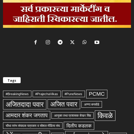
Tags
PCMC
#BreakingNews
#PrajechaVikas
#PuneNews
अजितदादा पवार
अजित पवार
अण्णा बनसोडे
किवळे
आमदार शंकर जगताप
आयुक्त तथा प्रशासक शेखर सिंह
दिलीप कडलक
चौथा स्तंभ संपादक पत्रकार व सोशल मीडिया संघ