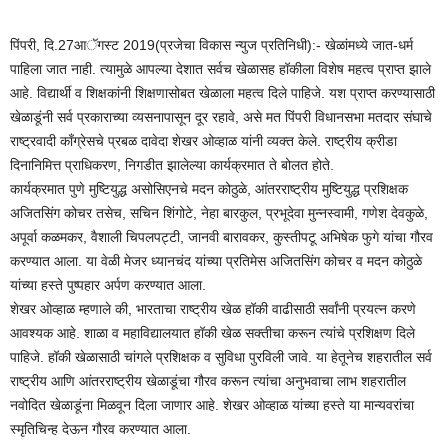
पिंपरी, दि.27आॅगस्ट 2019(प्रजेचा विकास न्युज प्रतिनिधी):- खेळांमध्ये जात-धर्म
पाहिला जात नाही. त्यामुळे आपल्या देशात सर्वच खेळासह हॉकीला विशेष महत्व प्राप्त झाले
आहे. विद्यार्थी व शिक्षकांनी शिक्षणासोबत खेळाला महत्व दिले पाहिजे. यश प्राप्त करण्यासाठी
खेळाडूंनी सर्व प्रकाराच्या व्यसनापासून दूर रहावे, असे मत पिंपरी विधानसभा मतदार संघाचे
राष्ट्रवादी काँग्रेसचे प्रबळ दावेदा शेखर ओव्हाळ यांनी व्यक्त केले. राष्ट्रीय क्रीडा
दिनानिमित्त प्राधिकरण, निगडीत झालेल्या कार्यक्रमात ते बोलत होते.
कार्यक्रमात पुणे मुष्टियुद्ध असोसिएनचे मदन कोठुळे, आंतरराष्ट्रीय मुष्टियुद्ध प्रशिक्षक
अजितसिंग कोचर तसेच, सचिन शिंगोटे, नेहा बारकुल, प्रभूदेवा मुन्नस्वामी, गणेश देवकुळे,
अपूर्वा कळमकर, वैशाली चिपलपट्टी, जानवी बारावकर, कुस्तीपटू अभिषेक फुगे यांचा गौरव
करण्यात आला. या वेळी मेजर ध्यानचंद यांच्या प्रतिमेस अजितसिंग कोचर व मदन कोठुळे
यांच्या हस्ते पुष्पहार अर्पण करण्यात आला.
शेखर ओव्हाळ म्हणाले की, भारताचा राष्ट्रीय खेळ हॉकी वाढीसाठी सर्वांनी प्रयत्न करणे
आवश्यक आहे. शाळा व महाविद्यालयात हॉकी खेळ सक्तीचा करून त्यांचे प्रशिक्षण दिले
पाहिजे. हॉकी खेळासाठी चांगले प्रशिक्षक व सुविधा पुरविली जावे. या हेतूनेच शहरातील सर्व
राष्ट्रीय आणि आंतरराष्ट्रीय खेळाडूंचा गौरव करून त्यांचा अनुभवाचा लाभ शहरातील
नवोदित खेळाडूंना मिळवून दिला जाणार आहे. शेखर ओव्हाळ यांच्या हस्ते या मान्यवरांचा
स्मृतिचिन्ह देऊन गौरव करण्यात आला.