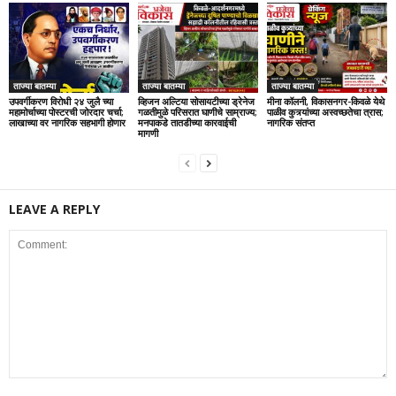
ताज्या बातम्या
ताज्या बातम्या
ताज्या बातम्या
उपवर्गीकरण विरोधी २४ जुलै च्या
व्हिजन अल्टिया सोसायटीच्या ड्रेनेज
मीना कॉलनी, विकासनगर-किवळे येथे
महामोर्चाच्या पोस्टरची जोरदार चर्चा;
गळतीमुळे परिसरात घाणीचे साम्राज्य;
पाळीव कुत्र्यांच्या अस्वच्छतेचा त्रास;
लाखाच्या वर नागरिक सहभागी होणार
मनपाकडे तातडीच्या कारवाईची
नागरिक संतप्त
मागणी
LEAVE A REPLY