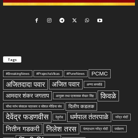
Tags
PCMC
#BreakingNews
#PrajechaVikas
#PuneNews
अजितदादा पवार
अजित पवार
अण्णा बनसोडे
किवळे
आमदार शंकर जगताप
आयुक्त तथा प्रशासक शेखर सिंह
दिलीप कडलक
चौथा स्तंभ संपादक पत्रकार व सोशल मीडिया संघ
देवेंद्र फडणवीस
धर्मपाल तंतरपाळे
देहुरोड
नरेंद्र मोदीं
निलेश तरस
नितीन गडकरी
पंतप्रधान नरेंद्र मोदी
पर्यावरण