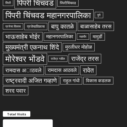
पिंपरी चिंचवड
पिंपरीचिंचवड
पिंपरी
पिंपरी चिंचवड महानगरपालिका
पुणे
बापु कातळे
बाळासाहेब तरस
प्रजेचाविकास
प्रजेचा विकास
भाऊसाहेब भोईर
महानगरपालिका
मामुर्डी
महापौर
मुख्यमंत्री एकनाथ शिंदे
मुरलीधर मोहोळ
मोरेश्वर भोंडवे
राजेंद्र तरस
राजेंद्र गावित
रावेत
रामदास अाठवले
रामदास आठवले
राष्ट्रवादी अजित गव्हाणे
राहुल गांधी
विकास कडलक
शरद पवार
Total Visits