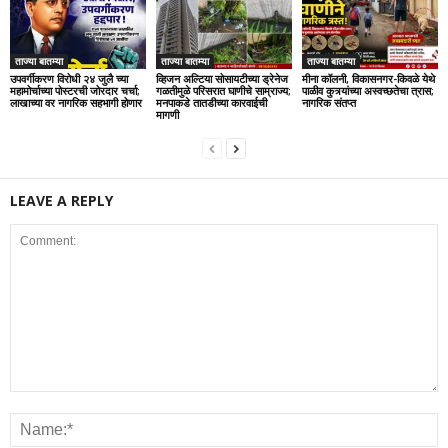
ताज्या बातम्या
ताज्या बातम्या
ताज्या बातम्या
उपवर्गीकरण विरोधी २४ जुलै च्या
व्हिजन अल्टिया सोसायटीच्या ड्रेनेज
मीना कॉलनी, विकासनगर-किवळे येथे
महामोर्चाच्या पोस्टरची जोरदार चर्चा;
गळतीमुळे परिसरात घाणीचे साम्राज्य;
पाळीव कुत्र्यांच्या अस्वच्छतेचा त्रास;
लाखाच्या वर नागरिक सहभागी होणार
मनपाकडे तातडीच्या कारवाईची
नागरिक संतप्त
मागणी
LEAVE A REPLY