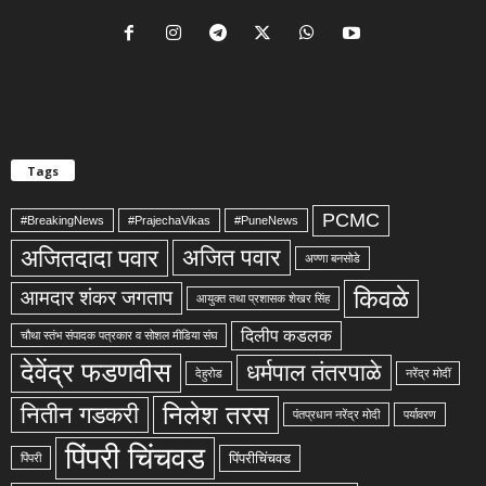
Tags
PCMC
#BreakingNews
#PrajechaVikas
#PuneNews
अजितदादा पवार
अजित पवार
अण्णा बनसोडे
किवळे
आमदार शंकर जगताप
आयुक्त तथा प्रशासक शेखर सिंह
दिलीप कडलक
चौथा स्तंभ संपादक पत्रकार व सोशल मीडिया संघ
देवेंद्र फडणवीस
धर्मपाल तंतरपाळे
देहुरोड
नरेंद्र मोदीं
निलेश तरस
नितीन गडकरी
पंतप्रधान नरेंद्र मोदी
पर्यावरण
पिंपरी चिंचवड
पिंपरीचिंचवड
पिंपरी