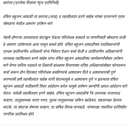
कारंजा (प्रजेचा विकास न्युज प्रतिनिधी)
वंचित बहूजन आघाडी ता.कारंजा (लाड) व तहसीलदार हरणे साहेब यांच्या प्रयत्नाने ग्राम
सोमठाना येथील आमरण उपोषन मागे
नेहमी होणाऱ्या अपघाताला कंटाळून रोडला गतिरोधक बसवावे या मागणीसाठी सोमठाना वासी
हे आमरण उपोषनाला आज पासून बसले होते. वंचित बहूजन आघाडीच्या पदाधिकाऱ्यांनी
प्रथम उपविभागीय अधिकारी यांना निवेदन देऊन चर्चा केली व उपविभागीय अधिकाऱ्यांनी
तात्काळ तहसिलदार हरणे साहेब यांना वंचित बहूजन आघाडीच्या कार्यकर्त्यांसोबत उपोषन
मागे घेण्या करिता पाठवले या ठिकानी बांधकाम विभागाच्या वरिष्ठ अधिकाऱ्यांसोबत फोनवरून
चर्चा करून दोन दिवसात गतिरोधक बसविण्याचे आश्वासन दिले व आश्वासनाची पुर्ण
करण्याची हमी तहसीलदार साहेब यांनी घेतल्यामुळे व आश्वासन पुर्ण न झाल्यास वंचित
बहूजन आघाडी याठीकाणी तिव्र आंदोलन करेल यामुळे उपोषण कर्त्यांनी आपल आंदोलन मागे
घेतल. यावेळी तहसीलदार हरणे साहेब, वंचित बहूजन आघाडीचे जि.उपाध्यक्ष राजाभाऊ
चव्हाण, तालुकाध्यक्ष भारत भगत, युवक तालुकाध्यक्ष सचिन खांडेकर, शहराध्यक्ष देवराव
कटके, ता.संघटक शेषराव चव्हान, ता.सचिव दिपक वानखडे. यांच्यासह गावातिल प्रतिष्ठीत
नागरिक उपस्थित होते
.