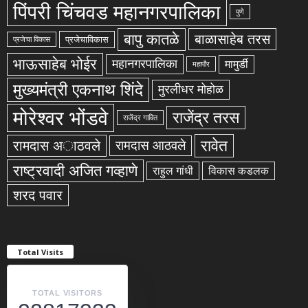
पिंपरी चिंचवड महानगरपालिका
पुणे
बापु कातळे
बाळासाहेब तरस
प्रजेचाविकास
प्रजेचा विकास
भाऊसाहेब भोईर
महानगरपालिका
मामुर्डी
महापौर
मुख्यमंत्री एकनाथ शिंदे
मुरलीधर मोहोळ
मोरेश्वर भोंडवे
राजेंद्र तरस
राजेंद्र गावित
रावेत
रामदास अाठवले
रामदास आठवले
राष्ट्रवादी अजित गव्हाणे
राहुल गांधी
विकास कडलक
शरद पवार
Total Visits
TOTAL VISITORS