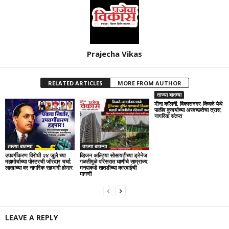
Prajecha Vikas
RELATED ARTICLES
MORE FROM AUTHOR
ताज्या बातम्या
मीना कॉलनी, विकासनगर-किवळे येथे
पाळीव कुत्र्यांच्या अस्वच्छतेचा त्रास;
नागरिक संतप्त
ताज्या बातम्या
ताज्या बातम्या
उपवर्गीकरण विरोधी २४ जुलै च्या
व्हिजन अल्टिया सोसायटीच्या ड्रेनेज
महामोर्चाच्या पोस्टरची जोरदार चर्चा;
गळतीमुळे परिसरात घाणीचे साम्राज्य;
लाखाच्या वर नागरिक सहभागी होणार
मनपाकडे तातडीच्या कारवाईची
मागणी
LEAVE A REPLY