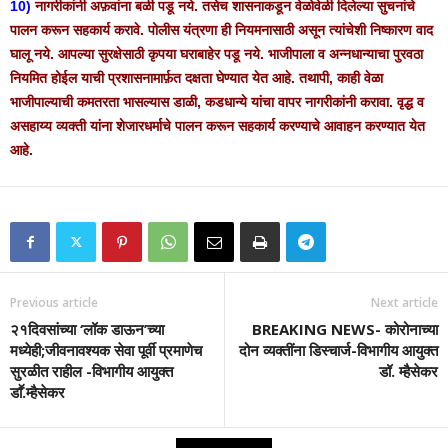
10)
नागरीकांनी अफ़वांना बळी पडू नये. तसेच शासनाकडून वेळोवेळी दिलेल्या सुचनांचे
पालन करून सहकार्य करावे. पोलीस यंत्रणा ही नियमनासाठी असून त्यांचेशी निष्कारण वाद
घालू नये. आपल्या सुरक्षेसाठी कृपया घराबाहेर पडू नये. भाजीपाला व अन्नधान्याचा पुरवठा
नियमित होईल याची प्रशासनामार्फ़त दक्षता घेण्यात येत आहे. तथापी, काही वेळा
भाजीपाल्याची कमतरता भासल्यास डाळी, कडधान्ये यांचा वापर नागरीकांनी करावा. वृद्ध व
असहाय्य व्यक्ती यांना शेजारधर्माचे पालन करून सहकार्य करण्याचे आवाहन करण्यात येत
आहे.
Previous article
Next article
२१दिवसांच्या ‘लॉक डाऊन’च्या
BREAKING NEWS- कोरोनाच्‍या
मध्येही;जीवनावश्यक सेवा पूर्वी प्रमाणेच
दोन व्‍यक्‍तींना डिस्‍चार्ज-विभागीय आयुक्‍त
सुरळीत राहील -विभागीय आयुक्त
डॉ. म्‍हैसेकर
डाॕ.म्हैसेकर