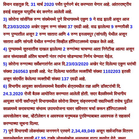
विमान वाहतूक दि.
31
मार्च
2020
पर्यंत पूर्णपणे बंद करण्यात येणार आहे. आंतरराष्ट्रीय
हवाई वाहतूक यापुर्वीच बंद करणेत आलेली आहे.
3)
कोरोना सांर्सगिक रुग्ण संख्येमध्ये पुणे विभागामध्ये एकुण
9
ने वाढ झाली असून आज
दि.
23/03/2020
अखेर एकूण रुग्ण संख्या
37
एवढी आहे. वाढ झालेल्या
9
रुग्णापैकी
3
रुग्ण पुण्यातील असून
2
रुग्ण सातारा आणि
4
रुग्ण इस्लामपुर (सांगली) येथील असून
सातारा आणि सांगली येथील रुग्णांना सिव्हील हॉस्पिटलमध्ये दाखल केले आहे.
4)
पुण्यामध्ये सुरुवातीस दाखल झालेल्या
2
रुग्णांच्या चाचण्या आता निगेटीव्ह आल्या असून
आज संध्याकाळी अंतिम चाचणी नंतर त्यांना सोडण्याचा निर्णय घेण्यात येईल.
5)
कोरोना रुग्णाच्या सर्वेक्षणातंर्गत आज दि.
23/03/2020
अखेर भेट दिलेल्या एकूण घरांची
संख्या
260563
इतकी आहे. भेट दिलेल्या घरांतील व्यक्तींची संख्या
1102203
इतकी
असून संदर्भीत केलेल्या व्यक्तीची संख्या
137
एवढी आहे.
6)
विभागीय आयुक्त कार्यालयामध्ये वैद्यकीय क्षेत्रामधील तज्ञ आणि डॉक्टरांची दि.
24.3.2020
रोजी बैठक आयोजित करण्यात आलेली होती. सदर बैठकीमध्ये विभागीय
आयुक्त यांनी सर्वांनापुणे विभागामधील कोरोना विषाणू संक्रमणाची सद्यस्थिती तसेच पुढील
काळामध्ये करावयाच्या संभाव्य उपाययोजना यावर सविस्तर चर्चा करून हॉस्पिटलमध्ये
आयसोलेशन कक्ष, व्हेंटीलेशन व आवश्यक मनुष्यबळ पुरविण्याबाबत आवश्यक ते सहकार्य
करण्याच्या सूचना दिल्या.
7)
पुणे विभागाची लोकसंख्या जनगणने प्रमाणे
2,34,49,049
असून सार्वजनिक वितरण
व्यवस्थेमार्फ़त यापकी
47.95
टक्के लोकसंख्येस अन्नधान्य वाटप करणेत येते. सध्या