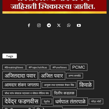
Tags
PCMC
#BreakingNews
#PrajechaVikas
#PuneNews
अजितदादा पवार
अजित पवार
अण्णा बनसोडे
किवळे
आमदार शंकर जगताप
आयुक्त तथा प्रशासक शेखर सिंह
दिलीप कडलक
चौथा स्तंभ संपादक पत्रकार व सोशल मीडिया संघ
देवेंद्र फडणवीस
धर्मपाल तंतरपाळे
देहुरोड
नरेंद्र मोदीं