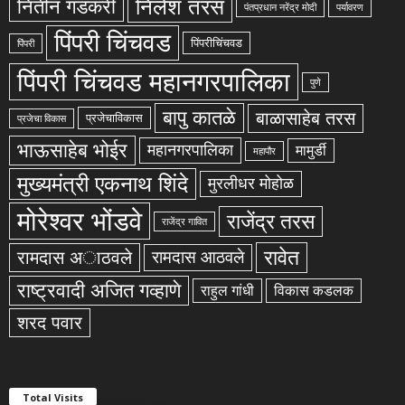
निलेश तरस
नितीन गडकरी
पंतप्रधान नरेंद्र मोदी
पर्यावरण
पिंपरी चिंचवड
पिंपरीचिंचवड
पिंपरी
पिंपरी चिंचवड महानगरपालिका
पुणे
बापु कातळे
बाळासाहेब तरस
प्रजेचाविकास
प्रजेचा विकास
भाऊसाहेब भोईर
महानगरपालिका
मामुर्डी
महापौर
मुख्यमंत्री एकनाथ शिंदे
मुरलीधर मोहोळ
मोरेश्वर भोंडवे
राजेंद्र तरस
राजेंद्र गावित
रावेत
रामदास अाठवले
रामदास आठवले
राष्ट्रवादी अजित गव्हाणे
राहुल गांधी
विकास कडलक
शरद पवार
Total Visits