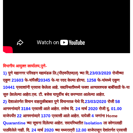
विभागीय आयुक्त कार्यालय,पुणे-
1)
पुणे महानगर परिवहन महामंडळ लि.(पीएमपीएमएल) च्या दि.
23/03/2020
रोजीच्या
एकूण
21603
फे-यांपैकी
20345
फे-या रदद केल्या होत्या.
1258
फे-यांमध्ये एकूण
10441
प्रवाशांनी प्रवास केलेला आहे. सद्यस्थितीमध्ये फक्त अत्यावश्यक बाबींसाठी फे-या
सुरु ठेवलेल्या आहेत.एस. टी. बसेस यापुर्वीच बंद करण्यात आलेल्या आहेत.
2)
देशाअंतर्गत विमान वाहतुकीबाबत पुणे विमानतळ येथे दि.
23/03/2020
रोजी
58
आगमनांव्दारे
3184
प्रवासी आले आहेत. तसेच दि.
24
मार्च
2020
रोजी दु.
01.00
वाजेपर्यंत
22
आगमनांव्दारे
1370
प्रवासी आले आहेत. यापेकी
4
जणांना Home
Quarantine
च्या सूचना दिलेल्या आहेत. सदयस्थितीत
Isolation
ला कोणालाही
पाठविलेले नाही. दि.
24
मार्च
2020
च्या मध्यरात्री
12.00
वाजेपासून देशांतर्गत प्रवासी