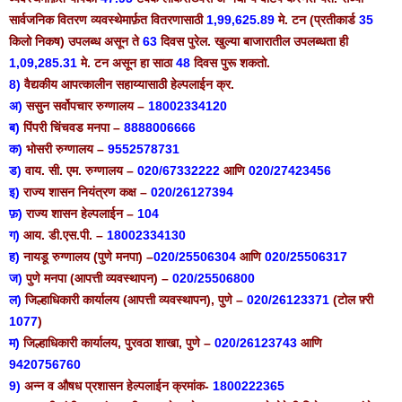
सार्वजनिक वितरण व्यवस्थेमार्फ़त वितरणासाठी
1,99,625.89
मे. टन (प्रतीकार्ड
35
किलो निकष) उपलब्ध असून ते
63
दिवस पुरेल. खुल्या बाजारातील उपलब्धता ही
1,09,285.31
मे. टन असून हा साठा
48
दिवस पुरू शकतो.
8)
वैद्यकीय आपत्कालीन सहाय्यासाठी हेल्पलाईन क्र.
अ)
ससुन सर्वोपचार रुग्णालय –
18002334120
ब)
पिंपरी चिंचवड मनपा –
8888006666
क)
भोसरी रुग्णालय –
9552578731
ड)
वाय. सी. एम. रुग्णालय –
020/67332222
आणि
020/27423456
इ)
राज्य शासन नियंत्रण कक्ष –
020/26127394
फ़)
राज्य शासन हेल्पलाईन –
104
ग)
आय. डी.एस.पी. –
18002334130
ह)
नायडू रुग्णालय (पुणे मनपा) –
020/25506304
आणि
020/25506317
ज)
पुणे मनपा (आपत्ती व्यवस्थापन) –
020/25506800
ल)
जिल्हाधिकारी कार्यालय (आपत्ती व्यवस्थापन), पुणे –
020/26123371
(टोल फ़्री
1077
)
म)
जिल्हाधिकारी कार्यालय, पुरवठा शाखा, पुणे –
020/26123743
आणि
9420756760
9)
अन्न व औषध प्रशासन हेल्पलाईन क्रमांक-
1800222365