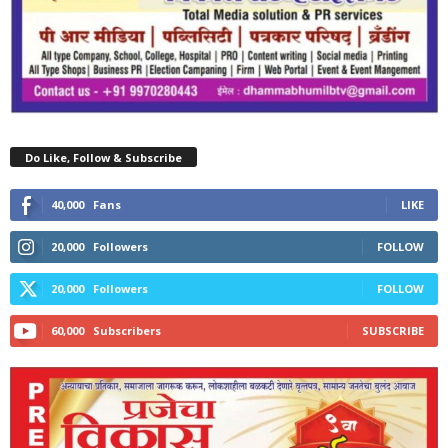
Do Like, Follow & Subscribe
40,000
Fans
LIKE
20,000
Followers
FOLLOW
20,000
Followers
FOLLOW
60,000
Subscribers
SUBSCRIBE