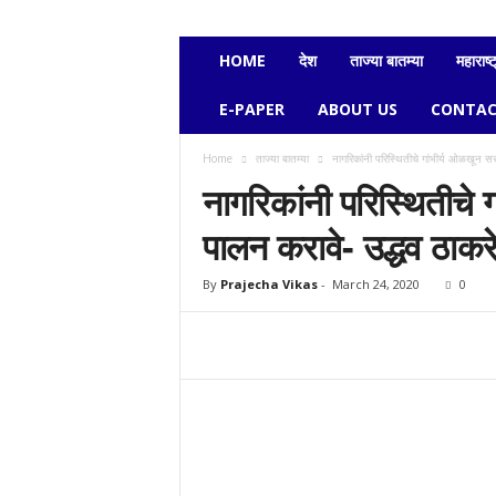
e
c
h
HOME
देश
ताज्या बातम्या
महाराष्ट
a
v
E-PAPER
ABOUT US
CONTAC
i
k
Home
ताज्या बातम्या
नागरिकांनी परिस्थितीचे गांभीर्य ओळखून सर
a
नागरिकांनी परिस्थितीचे 
s
पालन करावे- उद्धव ठाकर
By
Prajecha Vikas
-
March 24, 2020
0