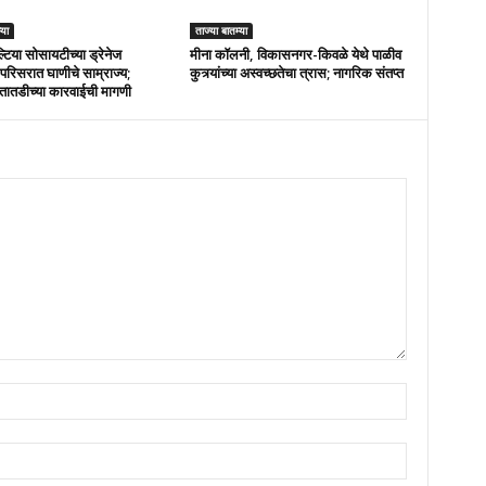
्या
ताज्या बातम्या
्टिया सोसायटीच्या ड्रेनेज
मीना कॉलनी, विकासनगर-किवळे येथे पाळीव
परिसरात घाणीचे साम्राज्य;
कुत्र्यांच्या अस्वच्छतेचा त्रास; नागरिक संतप्त
तातडीच्या कारवाईची मागणी