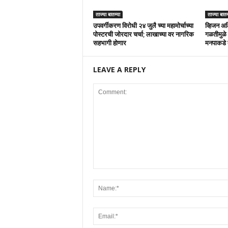
ताज्या बातम्या
ताज्या बातम
उपवर्गीकरण विरोधी २४ जुलै च्या महामोर्चाच्या
व्हिजन अल
पोस्टरची जोरदार चर्चा; लाखाच्या वर नागरिक
गळतीमुळे 
सहभागी होणार
मनपाकडे 
LEAVE A REPLY