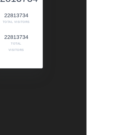
22813734
TOTAL VISITORS
22813734
TOTAL
VISITORS