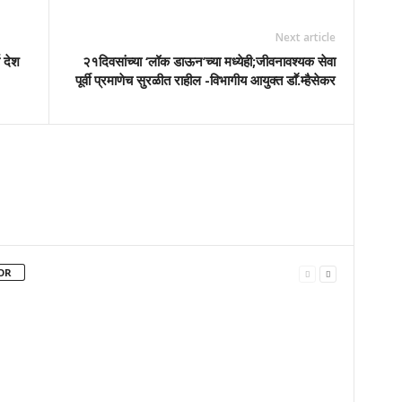
Next article
ण देश
२१दिवसांच्या ‘लॉक डाऊन’च्या मध्येही;जीवनावश्यक सेवा
पूर्वी प्रमाणेच सुरळीत राहील -विभागीय आयुक्त डाॕ.म्हैसेकर
OR