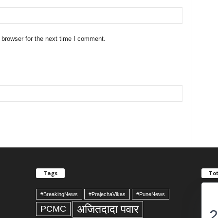
 browser for the next time I comment.
Tags
Tot
#BreakingNews
#PrajechaVikas
#PuneNews
अजितदादा पवार
PCMC
2