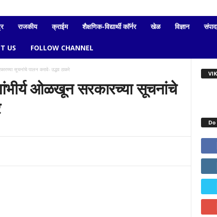
्र
राजकीय
क्राईम
शैक्षणिक-विद्यार्थी काॅर्नर
खेळ
विज्ञान
संपा
T US
FOLLOW CHANNEL
कारच्या सूचनांचे पालन करावे- उद्धव ठाकरे
VI
गांभीर्य ओळखून सरकारच्या सूचनांचे
े
Do 