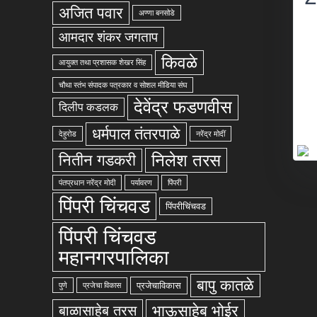
अजित पवार
अण्णा बनसोडे
आमदार शंकर जगताप
किवळे
आयुक्त तथा प्रशासक शेखर सिंह
चौथा स्तंभ संपादक पत्रकार व सोशल मीडिया संघ
देवेंद्र फडणवीस
दिलीप कडलक
धर्मपाल तंतरपाळे
देहुरोड
नरेंद्र मोदीं
निलेश तरस
नितीन गडकरी
पंतप्रधान नरेंद्र मोदी
पर्यावरण
पिंपरी
पिंपरी चिंचवड
पिंपरीचिंचवड
पिंपरी चिंचवड
महानगरपालिका
बापु कातळे
प्रजेचाविकास
पुणे
प्रजेचा विकास
भाऊसाहेब भोईर
बाळासाहेब तरस