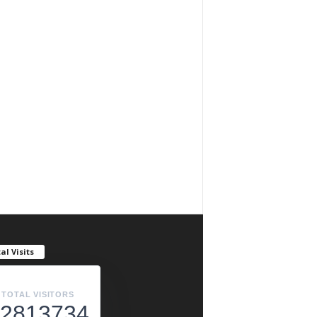
al Visits
TOTAL VISITORS
2813734