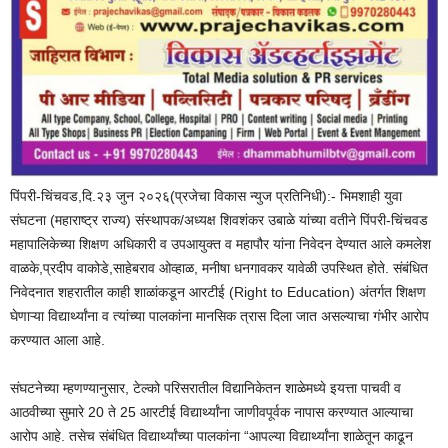
पिंपरी-चिंचवड,दि.२३ जुन २०२६(प्रजेचा विकास न्युज प्रतिनिधी):- भिमशाही युवा
संघटना (महाराष्ट्र राज्य) संस्थापक/अध्यक्ष शिवशंकर उबाळे यांच्या वतीने पिंपरी-चिंचवड
महापालिकेच्या शिक्षण अधिकारी व उपआयुक्त व महापौर यांना निवेदन देण्यात आले कमलेश
वाळके,प्रदीप वाकोडे,साहेबराव ओव्हाळ, मनीषा धनगावकर यावेळी उपस्थित होते. संबंधित
निवेदनात शहरातील काही शाळांकडून आरटीई (Right to Education) अंतर्गत शिक्षण
घेणाऱ्या विद्यार्थ्यांना व त्यांच्या पालकांना मानसिक त्रास दिला जात असल्याचा गंभीर आरोप
करण्यात आला आहे.
संघटनेच्या म्हणण्यानुसार, टेल्को परिसरातील विद्यानिकेतन शाळेमध्ये इयत्ता पाचवी व
आठवीच्या सुमारे 20 ते 25 आरटीई विद्यार्थ्यांना जाणीवपूर्वक नापास करण्यात आल्याचा
आरोप आहे. तसेच संबंधित विद्यार्थ्यांच्या पालकांना “आपल्या विद्यार्थ्यांना शाळेतून काढून