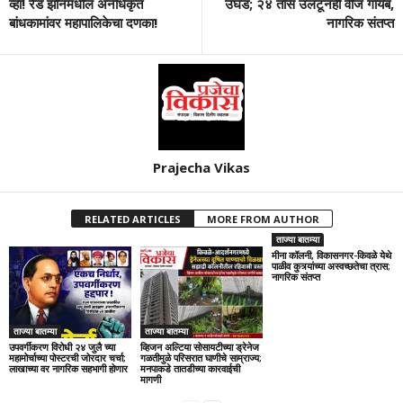
व्हा! रेड झोनमधील अनधिकृत
उघड; २४ तास उलटूनही वीज गायब,
बांधकामांवर महापालिकेचा दणका!
नागरिक संतप्त
Prajecha Vikas
RELATED ARTICLES
MORE FROM AUTHOR
ताज्या बातम्या
मीना कॉलनी, विकासनगर-किवळे येथे
पाळीव कुत्र्यांच्या अस्वच्छतेचा त्रास;
नागरिक संतप्त
ताज्या बातम्या
ताज्या बातम्या
उपवर्गीकरण विरोधी २४ जुलै च्या
व्हिजन अल्टिया सोसायटीच्या ड्रेनेज
महामोर्चाच्या पोस्टरची जोरदार चर्चा;
गळतीमुळे परिसरात घाणीचे साम्राज्य;
लाखाच्या वर नागरिक सहभागी होणार
मनपाकडे तातडीच्या कारवाईची
मागणी