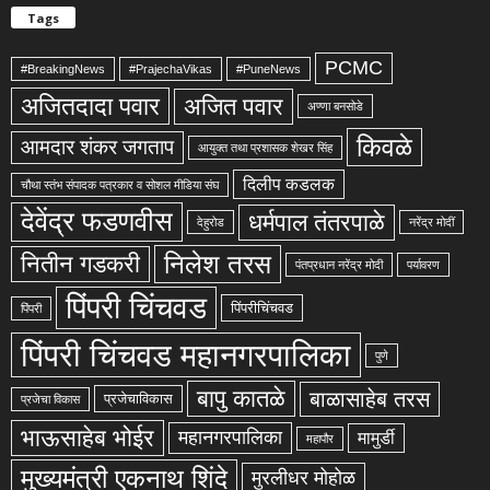
Tags
PCMC
#BreakingNews
#PrajechaVikas
#PuneNews
अजितदादा पवार
अजित पवार
अण्णा बनसोडे
किवळे
आमदार शंकर जगताप
आयुक्त तथा प्रशासक शेखर सिंह
दिलीप कडलक
चौथा स्तंभ संपादक पत्रकार व सोशल मीडिया संघ
देवेंद्र फडणवीस
धर्मपाल तंतरपाळे
देहुरोड
नरेंद्र मोदीं
निलेश तरस
नितीन गडकरी
पंतप्रधान नरेंद्र मोदी
पर्यावरण
पिंपरी चिंचवड
पिंपरीचिंचवड
पिंपरी
पिंपरी चिंचवड महानगरपालिका
पुणे
बापु कातळे
बाळासाहेब तरस
प्रजेचाविकास
प्रजेचा विकास
भाऊसाहेब भोईर
महानगरपालिका
मामुर्डी
महापौर
मुख्यमंत्री एकनाथ शिंदे
मुरलीधर मोहोळ