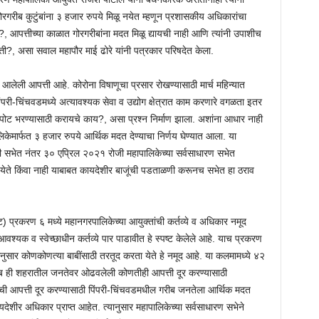
रगरीब कुटुंबांना ३ हजार रुपये मिळू नयेत म्हणून प्रशासकीय अधिकारांचा
, आपत्तीच्या काळात गोरगरीबांना मदत मिळू द्यायची नाही आणि त्यांनी उपाशीच
्ती?, असा सवाल महापौर माई ढोरे यांनी पत्रकार परिषदेत केला.
र आलेली आपत्ती आहे. कोरोना विषाणूचा प्रसार रोखण्यासाठी मार्च महिन्यात
परी-चिंचवडमध्ये अत्यावश्यक सेवा व उद्योग क्षेत्रात काम करणारे वगळता इतर
र पोट भरण्यासाठी करायचे काय?, असा प्रश्न निर्माण झाला. अशांना आधार नाही
ालिकेमार्फत ३ हजार रुपये आर्थिक मदत देण्याचा निर्णय घेण्यात आला. या
ती सभेत नंतर ३० एप्रिल २०२१ रोजी महापालिकेच्या सर्वसाधारण सभेत
ेते किंवा नाही याबाबत कायदेशीर बाजूंची पडताळणी करूनच सभेत हा ठराव
प्रकरण ६ मध्ये महानगरपालिकेच्या आयुक्तांची कर्तव्ये व अधिकार नमूद
यक व स्वेच्छाधीन कर्तव्ये पार पाडावीत हे स्पष्ट केलेले आहे. याच प्रकरण
नुसार कोणकोणत्या बाबींसाठी तरतूद करता येते हे नमूद आहे. या कलमामध्ये ४२
बाब ही शहरातील जनतेवर ओढवलेली कोणतीही आपत्ती दूर करण्यासाठी
ची आपत्ती दूर करण्यासाठी पिंपरी-चिंचवडमधील गरीब जनतेला आर्थिक मदत
यदेशीर अधिकार प्राप्त आहेत. त्यानुसार महापालिकेच्या सर्वसाधारण सभेने