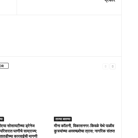
OR
्या
ताज्या बातम्या
्टिया सोसायटीच्या ड्रेनेज
मीना कॉलनी, विकासनगर-किवळे येथे पाळीव
परिसरात घाणीचे साम्राज्य;
कुत्र्यांच्या अस्वच्छतेचा त्रास; नागरिक संतप्त
तातडीच्या कारवाईची मागणी