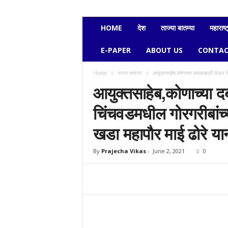
e
c
h
HOME
देश
ताज्या बातम्या
महाराष्ट
a
v
E-PAPER
ABOUT US
CONTAC
i
k
Home
ताज्या बातम्या
आयुक्तसाहेब,कोणाच्या दबावाखाली येऊन पि
a
आयुक्तसाहेब,कोणाच्या द
s
चिंचवडमधील गोरगरीबांच
खडा महापौर माई ढोरे या
By
Prajecha Vikas
-
June 2, 2021
0