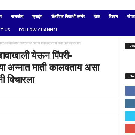
्र
राजकीय
क्राईम
शैक्षणिक-विद्यार्थी काॅर्नर
खेळ
विज्ञान
संपा
T US
FOLLOW CHANNEL
ंपरी-चिंचवडमधील गोरगरीबांच्या अन्नात माती कालवताय असा खडा महापौर माई...
VI
बावाखाली येऊन पिंपरी-
्या अन्नात माती कालवताय असा
नी विचारला
Do 