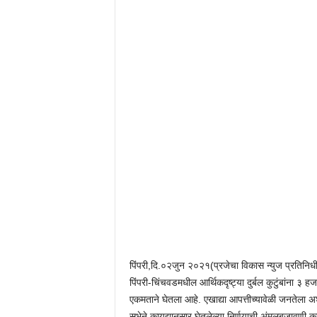
पिंपरी,दि.०२जुन २०२१(प्रजेचा विकास न्युज प्रतिनिधी):
पिंपरी-चिंचवडमधील आर्थिकदृष्ट्या दुर्बल कुटुंबांना ३ ह
एकमताने घेतला आहे. एखाद्या आपत्तीच्यावेळी जनतेला अ
सभेने कायद्यानुसार घेतलेल्या निर्णयाची अंमलबजावणी 