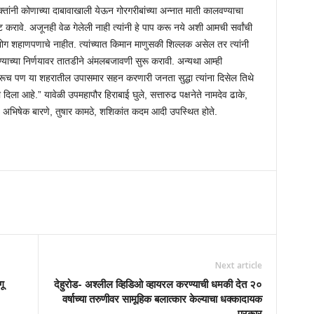
ांनी कोणाच्या दाबावाखाली येऊन गोरगरीबांच्या अन्नात माती कालवण्याचा
ट करावे. अजूनही वेळ गेलेली नाही त्यांनी हे पाप करू नये अशी आमची सर्वांची
द्योग शहाणपणाचे नाहीत. त्यांच्यात किमान माणुसकी शिल्लक असेल तर त्यांनी
्याच्या निर्णयावर तातडीने अंमलबजावणी सुरू करावी. अन्यथा आम्ही
विचारूच पण या शहरातील उपासमार सहन करणारी जनता सुद्धा त्यांना दिसेल तिथे
िला आहे.” यावेळी उपमहापौर हिराबाई घुले, सत्तारुढ पक्षनेते नामदेव ढाके,
टे, अभिषेक बारणे, तुषार कामठे, शशिकांत कदम आदी उपस्थित होते.
Next article
ू
देहुरोड- अश्लील व्हिडिओ व्हायरल करण्याची धमकी देत २०
वर्षाच्या तरुणीवर सामूहिक बलात्कार केल्याचा धक्कादायक
प्रकार