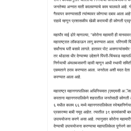
जनतेच्या अन्नात माती कालवण्याचे काम चालवले आहे. गो
गैरवापर करण्यासाठी त्यांच्यावर कोणाचा दबाव आला आहे?
राहावे म्हणून प्रशासकीय खेळी करायची ही कोणती प्रवृत
महापौर माई ढोरे म्हणाल्या, “कोरोना महामारी ही मानवाव
महाराष्ट्रात लॉकडाऊन लागू करण्यात आला. परिणामी पिं
सर्वांनाच घरी बसावे लागले. हातावर पोट असणाऱ्यांसमो
तर थोडासा धीर देण्याच्या उद्देशाने पिंपरी-चिंचवड महाप
निर्णयाची अंमलबजावणी व्हावी म्हणून आधी स्थायी समि
एकमताने ठराव करण्यात आला. जनतेला अशी मदत देता य
करण्यात आला आहे.
महाराष्ट्र महानगरपालिका अधिनियमात (एमएमसी अॅक्ट) 
करताना महानगरपालिकेने शहरातील जनतेसाठी कोणती आवश्
६ मधील कलम ६६ मध्ये महानगरपालिकेला स्वेच्छानिर्णया
प्रकारच्या बाबी नमूद आहेत. त्यातील ३९ क्रमांकाची 
उपाययोजना करणे असा आहे. त्यानुसार कोरोना महामारी
देण्याची उपाययोजना करण्याचा महापालिकेला पूर्णपणे का