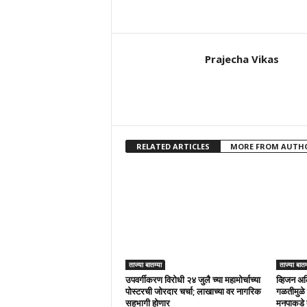
Prajecha Vikas
RELATED ARTICLES
MORE FROM AUTH
ताज्या बातम्या
ताज्या बातम
उपवर्गीकरण विरोधी २४ जुलै च्या महामोर्चाच्या
व्हिजन अल
पोस्टरची जोरदार चर्चा; लाखाच्या वर नागरिक
गळतीमुळे 
सहभागी होणार
मनपाकडे 