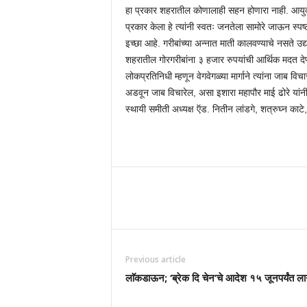
हा प्रकार शहरातील कोणालाही सहन होणारा नाही. आयुक्त
प्रकार केला हे त्यांनी स्वतः जनतेला सामोरे जाऊन स्पष्
इच्छा आहे. गरीबांच्या अन्नात माती कालवण्याचे नसते उ
शहरातील गोरगरीबांना ३ हजार रुपयांची आर्थिक मदत देण
लोकप्रतिनिधी म्हणून वेगवेगळ्या मार्गाने त्यांना जाब 
अडवून जाब विचारेल, असा इशारा महापौर माई ढोरे यांनी द
स्थायी समीती अध्यक्ष ऍड. नितीन लांडगे, शत्रुघ्न का
Previous article
लाॅकडाऊन; ‘ब्रेक दि चेन’चे आदेश १५ जूनपर्यंत लाग