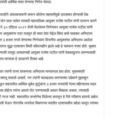
यांची आर्थिक मदत देण्याचा निर्णय घेतला.
ी तातडीने अंमलबजावणी करून कोरोना महामारीमुळे उपासमार होण्याची वेळ
चे दोन घास जावेत यासाठी महापालिका आयुक्त राजेश पाटील यांनी प्रयत्न करणे
सभेने ३० एप्रिल २०२१ रोजी घेतलेल्या निर्णयावर आयुक्त राजेश पाटील यांनी
 आयुक्तांना पत्र पाठवून ही मदत देता येईल किंवा कसे याबाबत अभिप्राय
 ३ हजार रुपये देण्याच्या निर्णयावर विभागीय आयुक्तांचा अभिप्राय आलेला
ा सुद्धा प्रशासन किती संवेदनाहीन झाले आहे हे यावरून स्पष्ट होते. मुळात
ेण्याची तरतूद असतानाही आयुक्त राजेश पाटील यांनी वेळकाढूपणा करण्यासाठी
्राय मागवला हे उघडपणे दिसत आहे.
र त्यांनी राज्य शासनाचा अभिप्राय मागवायला हवा होता. मुख्यमंत्री
जू शकलो असतो. पण त्यांनी चालढकल करण्याच्या उद्देशाने मुद्दामहून
न शहरातील आर्थिक दुर्बल कुटुंबांना ३ हजार रुपयांची गेल्या महिन्यातच मदत
का होईना त्यांना आपले पोट भरण्यासाठी आधार मिळाला असता. त्यासाठी
ची गरज नाही. शहरातील जनतेनेच दिलेल्या करातून हे पैसे गरीबांना द्यायचे आहेत.
खाली येऊन गोरगरीब जनतेला मिळणाऱ्या मदतीत प्रशासकीय खोडा घालून त्यांच्या