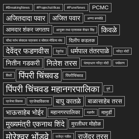
PCMC
#BreakingNews
#PrajechaVikas
#PuneNews
अजितदादा पवार
अजित पवार
अण्णा बनसोडे
किवळे
आमदार शंकर जगताप
आयुक्त तथा प्रशासक शेखर सिंह
दिलीप कडलक
चौथा स्तंभ संपादक पत्रकार व सोशल मीडिया संघ
देवेंद्र फडणवीस
धर्मपाल तंतरपाळे
देहुरोड
नरेंद्र मोदीं
निलेश तरस
नितीन गडकरी
पंतप्रधान नरेंद्र मोदी
पर्यावरण
पिंपरी चिंचवड
पिंपरीचिंचवड
पिंपरी
पिंपरी चिंचवड महानगरपालिका
पुणे
बापु कातळे
बाळासाहेब तरस
प्रजेचाविकास
प्रजेचा विकास
भाऊसाहेब भोईर
महानगरपालिका
मामुर्डी
महापौर
मुख्यमंत्री एकनाथ शिंदे
मुरलीधर मोहोळ
मोरेश्वर भोंडवे
राजेंद्र तरस
राजेंद्र गावित