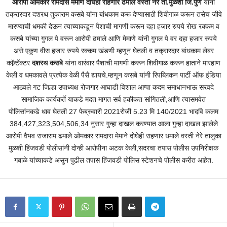
आरोपी ओमकार रामदास मेमाणे दोघेही राहणार ढमाले वस्ती नेरे ता.मुळशी जि.पुणे
यांनी
तक्रारदार दशरथ तुकाराम कसबे यांना बांधकाम करू देण्यासाठी शिवीगाळ करून तसेच जीवे
मारण्याची धमकी देऊन त्याच्याकडून पैशाची मागणी करून दहा हजार रुपये रोख रक्कम व
कसबे यांच्या गुगल पे वरून आरोपी ढमाले आणि मेमाणे यांनी गुगल पे वर दहा हजार रुपये
असे एकूण वीस हजार रुपये रक्कम खंडणी म्हणून घेतली व तक्रारदार बांधकाम लेबर
काॅन्र्टॅक्टर
दशरथ कसबे
यांना वारंवार पैशाची मागणी करून शिवीगाळ करून हाताने मारहाण
केली व धमकावले प्रत्येक वेळी पैसै द्यायचे.म्हणून कसबे यांनी रिपब्लिकन पार्टी ऑफ इंडिया
आठवले गट जिल्हा उपाध्यक्ष रोजगार आघाडी विशाल आप्पा कदम समाधानभाऊ सरवदे
सामाजिक कार्यकर्ते याकडे मदत मागत सर्व हकीकत सांगितली,आणि त्यासमवेत
पोलिसांनकडे धाव घेतली 27 फेब्रुवारी 2021रोजी 5.23 मि 140/2021 भादवि कलम
384,427,323,504,506,34 नुसार गुन्हा दाखल करण्यात आला गुन्हा दाखल झालेले
आरोपी वैभव राजाराम ढमाले ओमकार रामदास मेमाने दोघेही राहणार धमाले वस्ती नेरे तालुका
मुळशी हिंजवडी पोलीसांनी दोन्ही आरोपीना अटक केली,सदरचा तपास पोलीस उपनिरीक्षक
गबाळे यांच्याकडे असुन पुढील तपास हिंजवडी पोलिस स्टेशनचे पोलीस करीत आहेत.