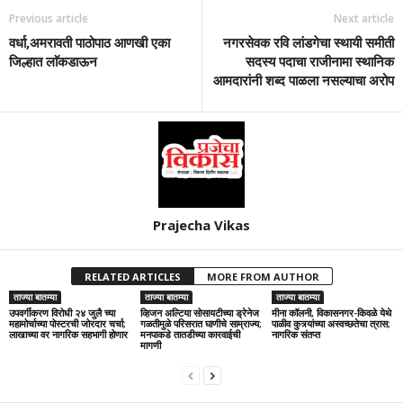
Previous article
Next article
वर्धा,अमरावती पाठोपाठ आणखी एका
नगरसेवक रवि लांडगेचा स्थायी समीती
जिल्हात लाॅकडाऊन
सदस्य पदाचा राजीनामा स्थानिक
आमदारांनी शब्द पाळला नसल्याचा अरोप
Prajecha Vikas
RELATED ARTICLES
MORE FROM AUTHOR
ताज्या बातम्या
ताज्या बातम्या
ताज्या बातम्या
उपवर्गीकरण विरोधी २४ जुलै च्या
व्हिजन अल्टिया सोसायटीच्या ड्रेनेज
मीना कॉलनी, विकासनगर-किवळे येथे
महामोर्चाच्या पोस्टरची जोरदार चर्चा;
गळतीमुळे परिसरात घाणीचे साम्राज्य;
पाळीव कुत्र्यांच्या अस्वच्छतेचा त्रास;
लाखाच्या वर नागरिक सहभागी होणार
मनपाकडे तातडीच्या कारवाईची
नागरिक संतप्त
मागणी