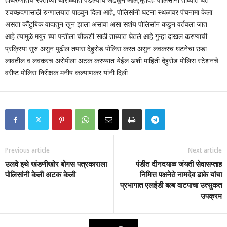
हाथरुणातच रक्ताच्या थारोळ्यात पडल्याचे अढळुन आले,मृतदेह पोलिसांनी ताब्यात घेत
शवच्छदणासाठी रुग्णालयात पाठवुन दिला आहे, पोलिसांनी घटना स्थळावर पंचनामा केला
असता कौंटुबिक वादातुन खुन झाला असावा असा सशंय पोलिसांन कडुन वर्तवला जात
आहे.त्यामुळे मयुर च्या पन्तीला चौकशी साठी ताब्यात घेतले आहे.गुन्हा दाखल करण्याची
प्रक्रिया सुरु असुन पुढील तपास देहुरोड पोलिस करत असुन लवकरच घटनेचा छडा
लावतील व लवकरच अरोपीला अटक करण्यात येईल अशी माहिती देहुरोड पोलिस स्टेशनचे
वरीष्ट पोलिस निरीक्षक मनीष कल्याणकर यांनी दिली.
Previous article
Next article
उलवे इथे खंडणीखोर बोगस पत्रकाराला
पंडीत दीनदयाळ जंयती सेवासप्ताह
पोलिसांनी केली अटक केली
निमित्त पक्षनेते नामदेव ढाके यांचा
प्रभागात एलईडी बल्ब वाटपाचा उत्सुकत
उपक्रम