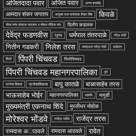
अजितदादा पवार
अजित पवार
अण्णा बनसोडे
किवळे
आमदार शंकर जगताप
आयुक्त तथा प्रशासक शेखर सिंह
दिलीप कडलक
चौथा स्तंभ संपादक पत्रकार व सोशल मीडिया संघ
देवेंद्र फडणवीस
धर्मपाल तंतरपाळे
देहुरोड
नरेंद्र मोदीं
निलेश तरस
नितीन गडकरी
पंतप्रधान नरेंद्र मोदी
पर्यावरण
पिंपरी चिंचवड
पिंपरीचिंचवड
पिंपरी
पिंपरी चिंचवड महानगरपालिका
पुणे
बापु कातळे
बाळासाहेब तरस
प्रजेचाविकास
प्रजेचा विकास
भाऊसाहेब भोईर
महानगरपालिका
मामुर्डी
महापौर
मुख्यमंत्री एकनाथ शिंदे
मुरलीधर मोहोळ
मोरेश्वर भोंडवे
राजेंद्र तरस
राजेंद्र गावित
रावेत
रामदास अाठवले
रामदास आठवले