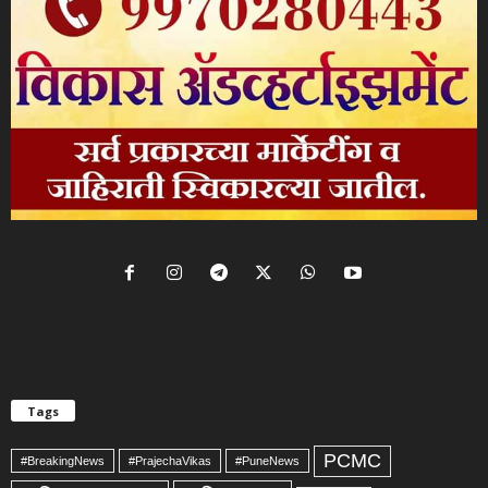
Tags
PCMC
#BreakingNews
#PrajechaVikas
#PuneNews