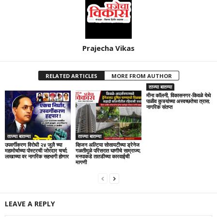
Prajecha Vikas
RELATED ARTICLES
MORE FROM AUTHOR
ताज्या बातम्या
मीना कॉलनी, विकासनगर-किवळे येथे
पाळीव कुत्र्यांच्या अस्वच्छतेचा त्रास;
नागरिक संतप्त
ताज्या बातम्या
ताज्या बातम्या
उपवर्गीकरण विरोधी २४ जुलै च्या
व्हिजन अल्टिया सोसायटीच्या ड्रेनेज
महामोर्चाच्या पोस्टरची जोरदार चर्चा;
गळतीमुळे परिसरात घाणीचे साम्राज्य;
लाखाच्या वर नागरिक सहभागी होणार
मनपाकडे तातडीच्या कारवाईची
मागणी
LEAVE A REPLY