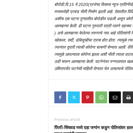
बोपोडी,दि.15
मे 2020(प्रजेचा विकास न्युज प्रतिनीधी
मनामध्येही प्रचंड भीती निर्माण झाली आहे. देशातील विव
अशीच एक घटना पुण्यातील बोपोडीत घडली असून कोरोनाच
आत्महत्या केली. ही घटना गुरुवारी रात्री पावणे दहाच्य
) असे आत्महत्या केलेल्या तरुणाचे नाव आहे.पोलिसांनी दि
खोकला, सर्दी, डोकेदुखीचा त्रास होत होता. त्यामुळे त
त्यानंतर दुपारी त्याची कोरोना चाचणी घेण्यात आली. वीरे
त्यामुळे आपल्याला कोरोना झाला अशी भीती त्याला वाटत 
उडी मारून आत्महत्या केली. घटनेनंतर रुग्णालयात 
उशिरापर्यंत घटनेची माहिती घेण्यात येत असल्याचे पोलिसा
Previous article
पिंपरी-चिंचवड मध्ये दहा जणांन कडुन पोलिसांवर हल्ल