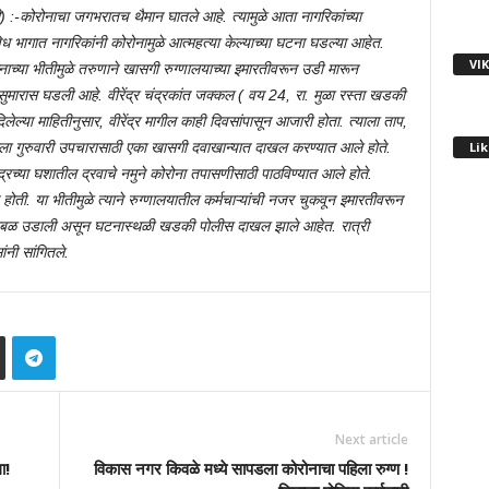
) :-कोरोनाचा जगभरातच थैमान घातले आहे. त्यामुळे आता नागरिकांच्या
िध भागात नागरिकांनी कोरोनामुळे आत्महत्या केल्याच्या घटना घडल्या आहेत.
VI
्या भीतीमुळे तरुणाने खासगी रुग्णालयाच्या इमारतीवरून उडी मारून
ा सुमारास घडली आहे. वीरेंद्र चंद्रकांत जक्कल ( वय 24, रा. मुळा रस्ता खडकी
लेल्या माहितीनुसार, वीरेंद्र मागील काही दिवसांपासून आजारी होता. त्याला ताप,
Lik
्याला गुरुवारी उपचारासाठी एका खासगी दवाखान्यात दाखल करण्यात आले होते.
ंद्रच्या घशातील द्रवाचे नमुने कोरोना तपासणीसाठी पाठविण्यात आले होते.
होती. या भीतीमुळे त्याने रुग्णालयातील कर्मचाऱ्यांची नजर चुकवून इमारतीवरून
खळबळ उडाली असून घटनास्थळी खडकी पोलीस दाखल झाले आहेत. रात्री
ंनी सांगितले.
Next article
ा!
विकास नगर किवळे मध्ये सापडला कोरोनाचा पहिला रुग्ण !