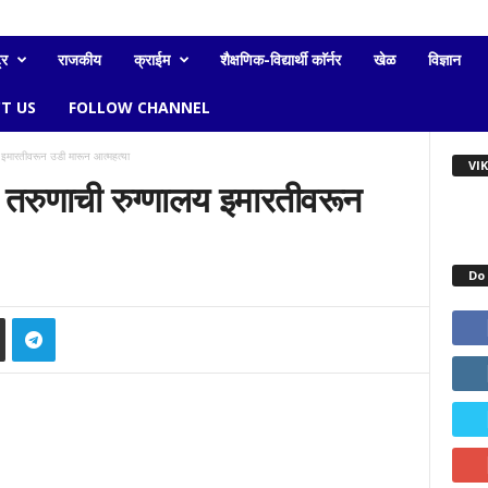
्र
राजकीय
क्राईम
शैक्षणिक-विद्यार्थी काॅर्नर
खेळ
विज्ञान
T US
FOLLOW CHANNEL
य इमारतीवरून उडी मारून आत्महत्या
VI
ने तरुणाची रुग्णालय इमारतीवरून
Do 