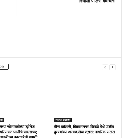
निघाला पोलिस कर्मचारी
OR
्या
ताज्या बातम्या
्टिया सोसायटीच्या ड्रेनेज
मीना कॉलनी, विकासनगर-किवळे येथे पाळीव
परिसरात घाणीचे साम्राज्य;
कुत्र्यांच्या अस्वच्छतेचा त्रास; नागरिक संतप्त
तातडीच्या कारवाईची मागणी