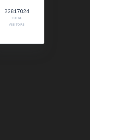
22817024
TOTAL
VISITORS