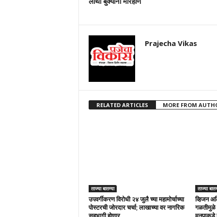
लाथा बुक्यांनी मारहाण
Prajecha Vikas
RELATED ARTICLES
MORE FROM AUTH
ताज्या बातम्या
ताज्या बातम
उपवर्गीकरण विरोधी २४ जुलै च्या महामोर्चाच्या
व्हिजन अल
पोस्टरची जोरदार चर्चा; लाखाच्या वर नागरिक
गळतीमुळे 
सहभागी होणार
मनपाकडे 