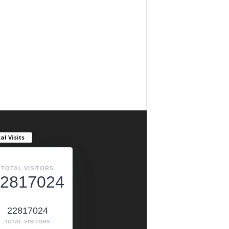
al Visits
TOTAL VISITORS
2817024
22817024
TOTAL VISITORS