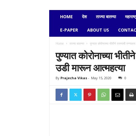
e
c
h
HOME
देश
ताज्या बातम्या
महाराष्ट
a
v
E-PAPER
ABOUT US
CONTAC
i
k
Home
ताज्या बातम्या
पुण्यात कोरोनाच्या भीतीने तरुणाची रुग्णाल
a
पुण्यात कोरोनाच्या भीती
s
उडी मारून आत्महत्या
By
Prajecha Vikas
-
May 15, 2020
0