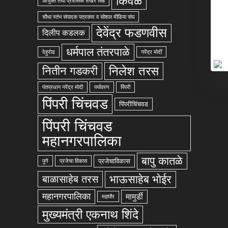
किवळे
आयुक्त तथा प्रशासक शेखर सिंह
चौथा स्तंभ संपादक पत्रकार व सोशल मीडिया संघ
देवेंद्र फडणवीस
दिलीप कडलक
धर्मपाल तंतरपाळे
देहुरोड
नरेंद्र मोदीं
निलेश तरस
नितीन गडकरी
पंतप्रधान नरेंद्र मोदी
पर्यावरण
पिंपरी
पिंपरी चिंचवड
पिंपरीचिंचवड
पिंपरी चिंचवड
महानगरपालिका
बापु कातळे
प्रजेचाविकास
पुणे
प्रजेचा विकास
भाऊसाहेब भोईर
बाळासाहेब तरस
महानगरपालिका
मामुर्डी
महापौर
मुख्यमंत्री एकनाथ शिंदे