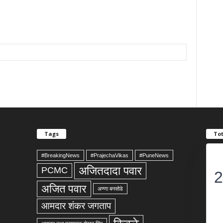
Tags
Tot
#BreakingNews
#PrajechaVikas
#PuneNews
अजितदादा पवार
PCMC
2
अजित पवार
अण्णा बनसोडे
आमदार शंकर जगताप