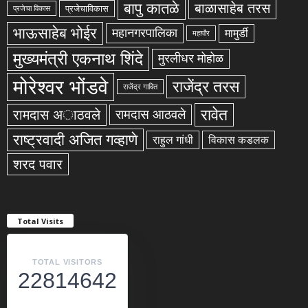
बापु कातळे
बाळासाहेब तरस
प्रजेचाविकास
प्रजेचा विकास
भाऊसाहेब भोईर
महानगरपालिका
मामुर्डी
महापौर
मुख्यमंत्री एकनाथ शिंदे
मुरलीधर मोहोळ
मोरेश्वर भोंडवे
राजेंद्र तरस
राजेंद्र गावित
रावेत
रामदास अाठवले
रामदास आठवले
राष्ट्रवादी अजित गव्हाणे
राहुल गांधी
विकास कडलक
शरद पवार
Total Visits
TOTAL VISITORS
22814642