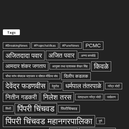
Tags
PCMC
#BreakingNews
#PrajechaVikas
#PuneNews
अजितदादा पवार
अजित पवार
अण्णा बनसोडे
किवळे
आमदार शंकर जगताप
आयुक्त तथा प्रशासक शेखर सिंह
दिलीप कडलक
चौथा स्तंभ संपादक पत्रकार व सोशल मीडिया संघ
देवेंद्र फडणवीस
धर्मपाल तंतरपाळे
देहुरोड
नरेंद्र मोदीं
निलेश तरस
नितीन गडकरी
पंतप्रधान नरेंद्र मोदी
पर्यावरण
पिंपरी चिंचवड
पिंपरीचिंचवड
पिंपरी
पिंपरी चिंचवड महानगरपालिका
पुणे