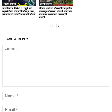
ताज्या बातम्या
ताज्या बातम्या
उपवर्गीकरण विरोधी २४ जुलै च्या
व्हिजन अल्टिया सोसायटीच्या ड्रेनेज
महामोर्चाच्या पोस्टरची जोरदार चर्चा;
गळतीमुळे परिसरात घाणीचे साम्राज्य;
लाखाच्या वर नागरिक सहभागी होणार
मनपाकडे तातडीच्या कारवाईची
मागणी
LEAVE A REPLY