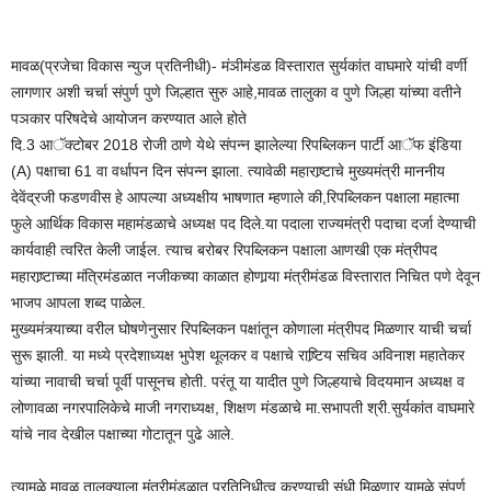
मावळ(प्रजेचा विकास न्युज प्रतिनीधी)- मंञीमंडळ विस्तारात सुर्यकांत वाघमारे यांची वर्णी
लागणार अशी चर्चा संपुर्ण पुणे जिल्हात सुरु आहे,मावळ तालुका व पुणे जिल्हा यांच्या वतीने
पञकार परिषदेचे आयोजन करण्यात आले होते
दि.3 आॅक्टोबर 2018 रोजी ठाणे येथे संपन्न झालेल्या रिपब्लिकन पार्टी आॅफ इंडिया
(A) पक्षाचा 61 वा वर्धापन दिन संपन्न झाला. त्यावेळी महाराष्र्टाचे मुख्यमंत्री माननीय
देवेंद्रजी फडणवीस हे आपल्या अध्यक्षीय भाषणात म्हणाले की,रिपब्लिकन पक्षाला महात्मा
फुले आर्थिक विकास महामंडळाचे अध्यक्ष पद दिले.या पदाला राज्यमंत्री पदाचा दर्जा देण्याची
कार्यवाही त्वरित केली जाईल. त्याच बरोबर रिपब्लिकन पक्षाला आणखी एक मंत्रीपद
महाराष्र्टाच्या मंत्रिमंडळात नजीकच्या काळात होणार्‍या मंत्रीमंडळ विस्तारात निचित पणे देवून
भाजप आपला शब्द पाळेल.
मुख्यमंत्र्याच्या वरील घोषणेनुसार रिपब्लिकन पक्षांतून कोणाला मंत्रीपद मिळणार याची चर्चा
सुरू झाली. या मध्ये प्रदेशाध्यक्ष भुपेश थूलकर व पक्षाचे राष्र्टिय सचिव अविनाश महातेकर
यांच्या नावाची चर्चा पूर्वी पासूनच होती. परंतू या यादीत पुणे जिल्हयाचे विदयमान अध्यक्ष व
लोणावळा नगरपालिकेचे माजी नगराध्यक्ष, शिक्षण मंडळाचे मा.सभापती श्री.सुर्यकांत वाघमारे
यांचे नाव देखील पक्षाच्या गोटातून पुढे आले.
त्यामुळे मावळ तालुक्याला मंत्रीमंडळात प्रतिनिधीत्व करण्याची संधी मिळणार यामुळे संपुर्ण