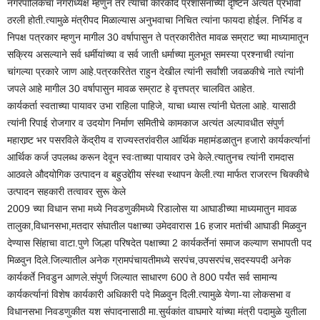
नगरपालिकेचा नगराध्यक्ष म्हणुन तर त्यांची कारकीर्द प्रशासनाच्या दृष्टिने अत्यंत प्रभावी
ठरली होती.त्यामुळे मंत्रीपद मिळाल्यास अनुभवाचा निचित त्यांना फायदा होईल. निर्भिड व
निपक्ष पत्रकार म्हणुन मागील 30 वर्षापासुन ते पत्रकारीतेत मावळ सम्राट च्या माध्यामातून
सक्रिय असल्याने सर्व धर्मीयांच्या व सर्व जाती धर्माच्या मुलभूत समस्या प्रश्नाची त्यांना
चांगल्या प्रकारे जाण आहे.पत्रकरितेत राहुन देखील त्यांनी सर्वांशी जवळकीचे नाते त्यांनी
जपले आहे मागील 30 वर्षापासुन मावळ सम्राट हे वृत्तपत्र चालवित आहेत.
कार्यकर्ता स्वताच्या पायावर उभा राहिला पाहिजे, याचा ध्यास त्यांनी घेतला आहे. यासाठी
त्यांनी रिपाई रोजगार व उदयोग निर्माण समितीचे कामकाज अत्यंत अल्पावधीत संपुर्ण
महाराष्र्ट भर पसरविले केंद्रीय व राज्यस्तरांवरील आर्थिक महामंडळातुन हजारो कार्यकर्त्यानां
आर्थिक कर्ज उपलब्ध करून देवून स्वःताच्या पायावर उभे केले.त्यातुनच त्यांनी रामदास
आठवले औदयोगिक उत्पादन व बहुउद्देाीय संस्था स्थापन केली.त्या मार्फत राजरत्न चिक्कीचे
उत्पादन सहकारी तत्वावर सुरू केले
2009 च्या विधान सभा मध्ये निवडणुकीमध्ये रिडालोस या आघाडीच्या माध्यमातुन मावळ
तालुका,विधानसभा,मतदार संघातील पक्षाच्या उमेदवारास 16 हजार मतांची आघाडी मिळवुन
देण्यास सिंहाचा वाटा.पुणे जिल्हा परिषदेत पक्षाच्या 2 कार्यकर्तेनां समाज कल्याण सभापती पद
मिळवुन दिले.जिल्यातील अनेक ग्रामपंचायतीमध्ये सरपंच,उपसरपंच,सदस्यपदी अनेक
कार्यकर्ते निवडुन आणले.संपुर्ण जिल्यात साधारण 600 ते 800 पर्यंत सर्व सामान्य
कार्यकर्त्यानां विशेष कार्यकारी अधिकारी पदे मिळवुन दिली.त्यामुळे येणा-या लोकसभा व
विधानसभा निवडणुकीत यश संपादनासाठी मा.सुर्यकांत वाघमारे यांच्या मंत्री पदामुळे युतीला