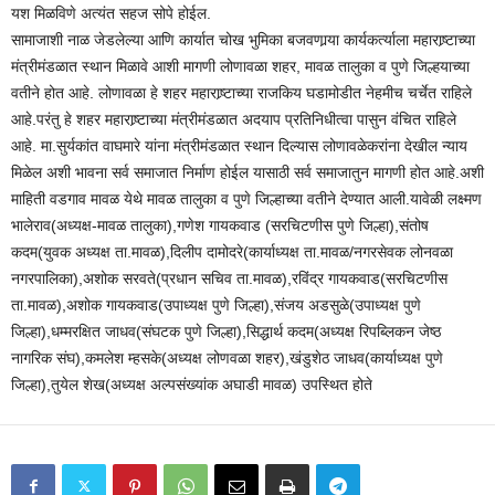
यश मिळविणे अत्यंत सहज सोपे होईल.
सामाजाशी नाळ जेडलेल्या आणि कार्यात चोख भुमिका बजवणार्‍या कार्यकर्त्याला महाराष्र्टाच्या
मंत्रीमंडळात स्थान मिळावे आशी मागणी लोणावळा शहर, मावळ तालुका व पुणे जिल्हयाच्या
वतीने होत आहे. लोणावळा हे शहर महाराष्र्टाच्या राजकिय घडामोडीत नेहमीच चर्चेत राहिले
आहे.परंतु हे शहर महाराष्र्टाच्या मंत्रीमंडळात अदयाप प्रतिनिधीत्वा पासुन वंचित राहिले
आहे. मा.सुर्यकांत वाघमारे यांना मंत्रीमंडळात स्थान दिल्यास लोणावळेकरांना देखील न्याय
मिळेल अशी भावना सर्व समाजात निर्माण होईल यासाठी सर्व समाजातुन मागणी होत आहे.अशी
माहिती वडगाव मावळ येथे मावळ तालुका व पुणे जिल्हाच्या वतीने देण्यात आली.यावेळी लक्ष्मण
भालेराव(अध्यक्ष-मावळ तालुका),गणेश गायकवाड (सरचिटणीस पुणे जिल्हा),संतोष
कदम(युवक अध्यक्ष ता.मावळ),दिलीप दामोदरे(कार्याध्यक्ष ता.मावळ/नगरसेवक लोनवळा
नगरपालिका),अशोक सरवते(प्रधान सचिव ता.मावळ),रविंद्र गायकवाड(सरचिटणीस
ता.मावळ),अशोक गायकवाड(उपाध्यक्ष पुणे जिल्हा),संजय अडसुळे(उपाध्यक्ष पुणे
जिल्हा),धम्मरक्षित जाधव(संघटक पुणे जिल्हा),सिद्धार्थ कदम(अध्यक्ष रिपब्लिकन जेष्ठ
नागरिक संघ),कमलेश म्हसके(अध्यक्ष लोणवळा शहर),खंडुशेठ जाधव(कार्याध्यक्ष पुणे
जिल्हा),तुयेल शेख(अध्यक्ष अल्पसंख्यांक अघाडी मावळ) उपस्थित होते