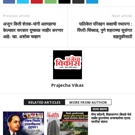
Previous article
Next article
अजुन किती शेतक-यांनी आत्महत्या
पालिकेत परिवहन कक्षाची स्थापना :
केल्यावर सरकार दुष्काळ जाहीर करणार
पिंपरी-चिंचवड, पुणे शहराच्या सुसंगत
आहे- खा. अशोक चव्हाण
वाहतुकीसाठी
Prajecha Vikas
RELATED ARTICLES
MORE FROM AUTHOR
ताज्या बातम्या
मीना कॉलनी, विकासनगर-किवळे येथे
पाळीव कुत्र्यांच्या अस्वच्छतेचा त्रास;
नागरिक संतप्त