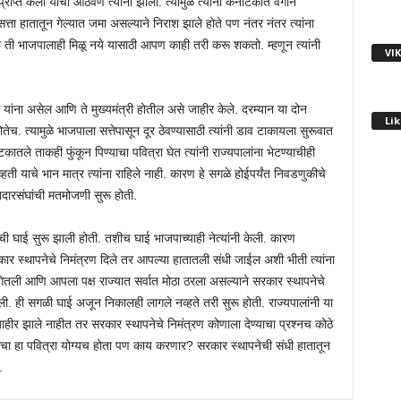
ाप्त केली याची आठवण त्यांना झाली. त्यामुळे त्यांनी कर्नाटकात वेगाने
्ता हातातून गेल्यात जमा असल्याने निराश झाले होते पण नंतर नंतर त्यांना
ी ती भाजपालाही मिळू नये यासाठी आपण काही तरी करू शकतो. म्हणून त्यांनी
VI
मी यांना असेल आणि ते मुख्यमंत्री होतील असे जाहीर केले. दरम्यान या दोन
Lik
ोतेच. त्यामुळे भाजपाला सत्तेपासून दूर ठेवण्यासाठी त्यांनी डाव टाकायला सुरूवात
टकातले ताकही फुंकून पिण्याचा पवित्रा घेत त्यांनी राज्यपालांना भेटण्याचीही
 याचे भान मात्र त्यांना राहिले नाही. कारण हे सगळे होईपर्यंत निवडणुकीचे
ारसंघांची मतमोजणी सुरू होती.
ची घाई सुरू झाली होती. तशीच घाई भाजपाच्याही नेत्यांनी केली. कारण
कार स्थापनेचे निमंत्रण दिले तर आपल्या हातातली संधी जाईल अशी भीती त्यांना
ागितली आणि आपला पक्ष राज्यात सर्वात मोठा ठरला असल्याने सरकार स्थापनेचे
. ही सगळी घाई अजून निकालही लागले नव्हते तरी सुरू होती. राज्यपालांनी या
हीर झाले नाहीत तर सरकार स्थापनेचे निमंत्रण कोणाला देण्याचा प्रश्‍नच कोठे
ांचा हा पवित्रा योग्यच होता पण काय करणार? सरकार स्थापनेची संधी हातातून
.