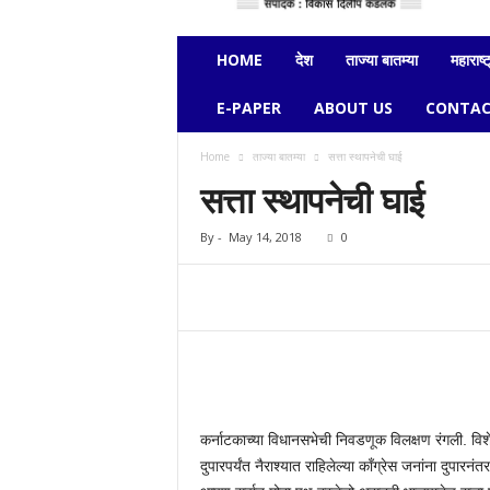
e
c
h
HOME
देश
ताज्या बातम्या
महाराष्ट
a
v
E-PAPER
ABOUT US
CONTAC
i
k
Home
ताज्या बातम्या
सत्ता स्थापनेची घाई
a
सत्ता स्थापनेची घाई
s
By
-
May 14, 2018
0
कर्नाटकाच्या विधानसभेची निवडणूक विलक्षण रंगली. व
दुपारपर्यंत नैराश्यात राहिलेल्या कॉंग्रेस जनांना दुप