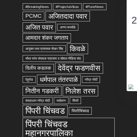
#BreakingNews
#PrajechaVikas
#PuneNews
अजितदादा पवार
PCMC
2
अजित पवार
अण्णा बनसोडे
आमदार शंकर जगताप
किवळे
आयुक्त तथा प्रशासक शेखर सिंह
चौथा स्तंभ संपादक पत्रकार व सोशल मीडिया संघ
देवेंद्र फडणवीस
दिलीप कडलक
धर्मपाल तंतरपाळे
देहुरोड
नरेंद्र मोदीं
निलेश तरस
नितीन गडकरी
पंतप्रधान नरेंद्र मोदी
पर्यावरण
पिंपरी
पिंपरी चिंचवड
पिंपरीचिंचवड
पिंपरी चिंचवड
महानगरपालिका