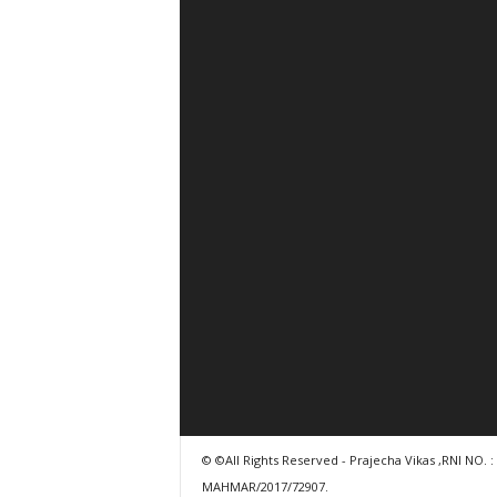
© ©All Rights Reserved - Prajecha Vikas ,RNI NO. :
MAHMAR/2017/72907.