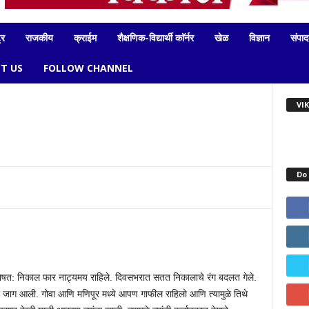
्र
राजकीय
क्राईम
शैक्षणिक-विद्यार्थी काॅर्नर
खेळ
विज्ञान
संपा
T US
FOLLOW CHANNEL
VI
Do 
िशेषत: निकाल फार नाट्यमय राहिले. दिवसभरात सतत निकालाचे रंग बदलत गेले.
ारनंतर जाग आली. गोवा आणि मणिपूर मध्ये आपण गाफील राहिलो आणि त्यामुळे तिथे