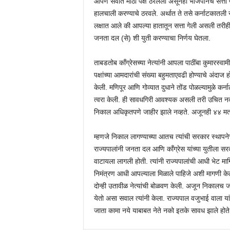
आपण सर्वात मोठा पक्ष ठरलेलो असूनही भाजपानेच सत्ता प्र
हालचाली करण्याचे ठरवले. अर्थात ते तसे कर्नाटकातली सत
लक्षात आले की आपल्या हातातून सत्ता गेली असली तरीह
जनता दल (से) शी युती करण्याचा निर्णय घेतला.
ताबडतोब कॉंग्रेसच्या नेत्यांनी आपला पाठींबा कुमारस्वा
पक्षांच्या आमदारांची संख्या बहुमताएवढी होण्याचे अंदाज ह
केली. मणिपूर आणि गोव्यात दुधाने तोंड पोळल्यामुळे कर्ना
त्वरा केली. ही सावधगिरी आवश्यक असली तरी उचित नव्हती
निकाल अधिकृतपणे जाहीर झाले नव्हते. अजूनही ४४ मतद
म्हणजे निकाल लागण्याच्या आतच त्यांची सरकार स्थापने
राज्यपालांनी जनता दल आणि कॉंग्रेस यांच्या युतीला सर
वाटायला लागली होती. त्यांनी राज्यपालांची आधी भेट म
निमंत्रण आधी आपल्याला मिळाले पाहिजे अशी मागणी केली
दोन्ही उतावीळ नेत्यांची बोळवण केली. अजून निकालच जा
येतो असा सवाल त्यांनी केला. राज्यपाल वजुभाई वाला य
जाता कामा नये याबाबत नेते नको इतके सावध झाले होते