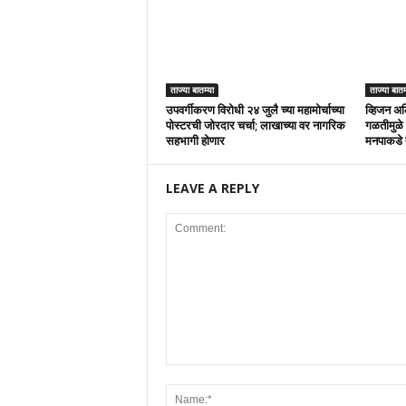
ताज्या बातम्या
ताज्या बातम
उपवर्गीकरण विरोधी २४ जुलै च्या महामोर्चाच्या
व्हिजन अल
पोस्टरची जोरदार चर्चा; लाखाच्या वर नागरिक
गळतीमुळे 
सहभागी होणार
मनपाकडे 
LEAVE A REPLY