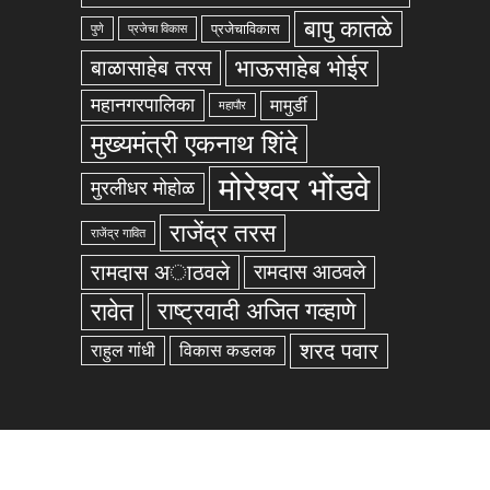
बापु कातळे
प्रजेचाविकास
पुणे
प्रजेचा विकास
भाऊसाहेब भोईर
बाळासाहेब तरस
महानगरपालिका
मामुर्डी
महापौर
मुख्यमंत्री एकनाथ शिंदे
मोरेश्वर भोंडवे
मुरलीधर मोहोळ
राजेंद्र तरस
राजेंद्र गावित
रामदास अाठवले
रामदास आठवले
रावेत
राष्ट्रवादी अजित गव्हाणे
शरद पवार
राहुल गांधी
विकास कडलक