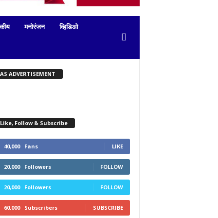
दकीय
मनोरंजन
व्हिडिओ
KAS ADVERTISEMENT
Like, Follow & Subscribe
40,000
Fans
LIKE
20,000
Followers
FOLLOW
20,000
Followers
FOLLOW
60,000
Subscribers
SUBSCRIBE