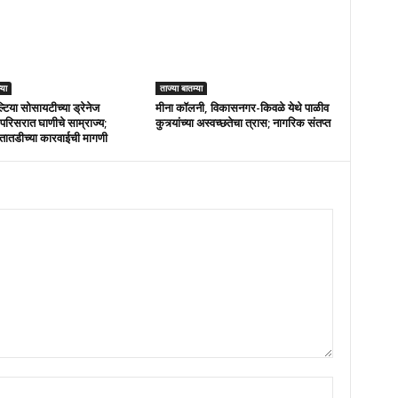
्या
ताज्या बातम्या
्टिया सोसायटीच्या ड्रेनेज
मीना कॉलनी, विकासनगर-किवळे येथे पाळीव
परिसरात घाणीचे साम्राज्य;
कुत्र्यांच्या अस्वच्छतेचा त्रास; नागरिक संतप्त
तातडीच्या कारवाईची मागणी