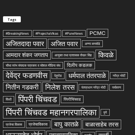
Tags
PCMC
#BreakingNews
#PrajechaVikas
#PuneNews
अजितदादा पवार
अजित पवार
अण्णा बनसोडे
किवळे
आमदार शंकर जगताप
आयुक्त तथा प्रशासक शेखर सिंह
दिलीप कडलक
चौथा स्तंभ संपादक पत्रकार व सोशल मीडिया संघ
देवेंद्र फडणवीस
धर्मपाल तंतरपाळे
देहुरोड
नरेंद्र मोदीं
निलेश तरस
नितीन गडकरी
पंतप्रधान नरेंद्र मोदी
पर्यावरण
पिंपरी चिंचवड
पिंपरीचिंचवड
पिंपरी
पिंपरी चिंचवड महानगरपालिका
पुणे
बापु कातळे
बाळासाहेब तरस
प्रजेचाविकास
प्रजेचा विकास