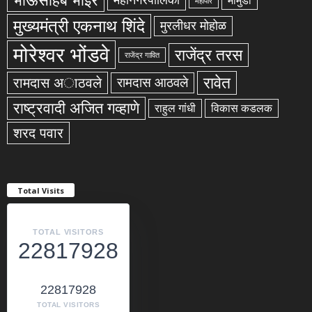
भाऊसाहेब भोईर
महानगरपालिका
मामुर्डी
महापौर
मुख्यमंत्री एकनाथ शिंदे
मुरलीधर मोहोळ
मोरेश्वर भोंडवे
राजेंद्र तरस
राजेंद्र गावित
रावेत
रामदास अाठवले
रामदास आठवले
राष्ट्रवादी अजित गव्हाणे
राहुल गांधी
विकास कडलक
शरद पवार
Total Visits
TOTAL VISITORS
22817928
22817928
TOTAL VISITORS