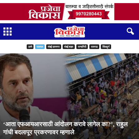
ठाणे
पालघर
मंबई उपनगर
मंबई शहर
रत्नागिरी
रायगड
सिंधदुर्ग
‘आता एफआयआरसाठी आंदोलन करावे लागेल का?’, राहुल
गांधी बदलापूर प्रकरणावर म्हणाले