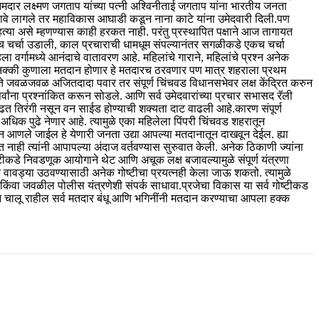
आमदार लक्ष्मण जगताप यांच्या पत्नी अश्विनीताई जगताप यांना भारतीय जनता
तरावे लागले तर महाविकास आघाडी कडून नाना काटे यांना उमेदवारी दिली.पण
हत्या असे म्हणण्यास काही हरकत नाही. परंतु प्रस्थापित पक्षाने आज तागायत
एकच चर्चा उडाली, काल प्रचाराची धामधूम संपल्यानंतर सगळीकडे एकच चर्चा
 वर्गामध्ये आनंदाचे वातावरण आहे. महिलांचे गाराने, महिलांचे प्रश्न अनेक
लीत नक्की कुणाला मतदान होणार हे मतदारच ठरवणार पण मात्र शहराला प्रथम
ते जवळजवळ अजितदादा पवार तर संपूर्ण चिंचवड विधानसभेवर लक्ष केंद्रित करुन
र्वांना प्रश्नांकित करून सोडले. आणि सर्व उमेदवारांच्या प्रचार सभासद रॅली
ढत तिरंगी नसून वन साईड होण्याची शक्यता दाट वाढली आहे.कारण संपूर्ण
ोन अधिक पुढे नेणार आहे. त्यामुळे एका महिलेला पिंपरी चिंचवड शहरातून
न आणले जाईल हे येणारी जनता उद्या आपल्या मतदानातून दाखवून देईल. ह्या
ाही त्यांनी आपापल्या अंदाज वर्तवण्यास सुरुवात केली. अनेक ठिकाणी ज्यांना
 गोष्टीकडे निवडणूक आयोगाने थेट आणि अचूक लक्ष बजावल्यामुळे संपूर्ण यंत्रणा
ावड्या उठवण्यासाठी अनेक गोष्टीचा प्रयत्नही केला जाऊ शकतो. त्यामुळे
ंवा जवळील पोलीस यंत्रणेशी संपर्क साधावा.प्रजेचा विकास या सर्व गोष्टीकड
ान चालू राहील सर्व मतदार बंधू आणि भगिनींनी मतदान करण्याचा आपला हक्क