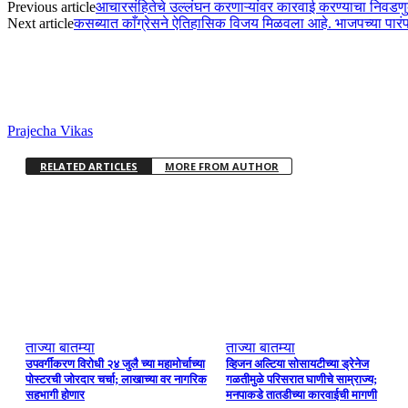
Previous article
आचारसंहितेचे उल्लंघन करणाऱ्यांवर कारवाई करण्याचा निवडणुक
Next article
कसब्यात काँग्रेसने ऐतिहासिक विजय मिळवला आहे. भाजपच्या पारंपा
Prajecha Vikas
RELATED ARTICLES
MORE FROM AUTHOR
ताज्या बातम्या
ताज्या बातम्या
उपवर्गीकरण विरोधी २४ जुलै च्या महामोर्चाच्या
व्हिजन अल्टिया सोसायटीच्या ड्रेनेज
पोस्टरची जोरदार चर्चा; लाखाच्या वर नागरिक
गळतीमुळे परिसरात घाणीचे साम्राज्य;
सहभागी होणार
मनपाकडे तातडीच्या कारवाईची मागणी