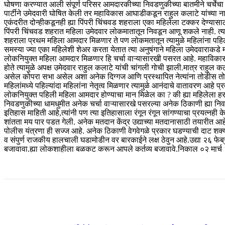
घोषणा करण्यात आली संपूर्ण परिसर आमदारकीच्या निवडणुकीच्या बातमीने चर्चेचा 
पार्टीने उमेदवारी घोषित केली तर महाविकास आघाडीकडून राहुल कलाटे यांच्या 
एकंदरीत दोन्हीकडूनही ह्या पिंपरी चिंचवड शहराला एका महिलेला टक्कर देण्यासाठ
पिंपरी चिंचवड शहरात महिला उमेदवार लोकमातातून निवडून आणू शकले नाही. त्याम
शहराला प्रथम महिला आमदार मिळणार ते पण लोकमतातून त्यामुळे महिलांना पहिल्यां
समस्या ज्या एका महिलेशी शेअर करता येतात त्या अनुषंगाने महिला उमेदवाराकडे
लोकनियुक्त महिला आमदार मिळणार हि चर्चा वाऱ्यासारखी पसरत आहे. महाविकास 
होते त्यामुळे अपक्ष उमेदवार राहुल कलाटे यांची चांगली गोची झाली.मात्र राहुल क
असेल कोपरा सभा असेल अशा अनेक दिग्गज आणि प्रस्थापित नेत्यांना तोडीस तोड 
महिलांमध्ये पहिल्यांदा महिलांना नेतृत्व मिळणार त्यामुळे आनंदाचे वातावरण आहे प
लोकनियुक्त पहिली महिला आमदार होण्याचा मान मिळेल का ? की ह्या महिलेला हर
निवडणुकीच्या धामधुमीत अनेक चर्चा वाऱ्यासारखे पसरल्या अनेक ठिकाणी ह्या नि
इतिहास माहिती आहे,त्यांनी पण त्या इतिहासाला रंगून रंगून सांगण्याचा प्रयत्नही क
शांतता मय पार पडत गेली. अनेक मतदान केंद्र उद्याच्या मतदानासाठी तयारीत 
पोलीस यंत्रणा ही सज्ज आहे. अनेक ठिकाणी वेगवेगळे प्रकार घडण्याची दाट शक
व संपुर्ण राजकीय हालचाली घडामोडीन वर बारकाईने लक्ष ठेवुन आहे.उद्या २६ फे
बजावावा.ह्या लोकशाहीला बळकट करून आपले कर्तव्य बजावावे.निकाल ०२ मार्च