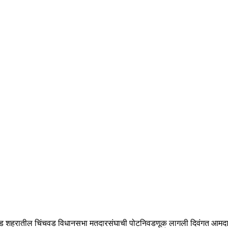
िंचवड शहरातील चिंचवड विधानसभा मतदारसंघाची पोटनिवडणूक लागली दिवंगत आमदार ल