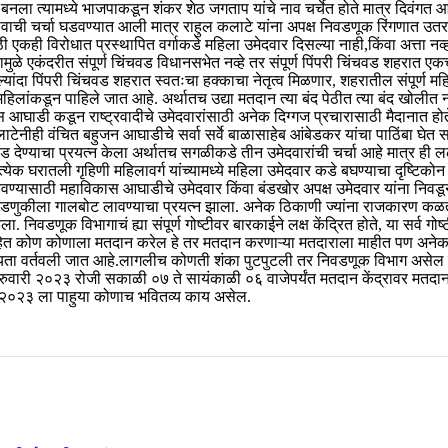
बनला त्यामध्ये भाजपाकडून शंकर शेठ जगताप यांचे नाव चर्चेत होते मात्र दिवंगत 
नावाची चर्चा घडवण्यात आली मात्र राहुल कलाटे यांना अपक्ष निवडणूक रिंगणात उ
ी एकही विरोधात प्रस्थापित वर्गाकडे महिला उमेदवार दिसल्या नाही,किंवा अत्ता नव्
ुळे एकंदरीत संपूर्ण चिंचवड विधानसभेत नव्हे तर संपूर्ण पिंपरी चिंचवड शहरात 
दा पिंपरी चिंचवड शहरात स्वतःचा हक्काचा नेतृत्व मिळणार, शहरातील संपूर्ण महिला
 महिलांकडून पाहिले जात आहे. अर्थातच उद्या मतदान त्या बंद पेठीत त्या बंद खो
आघाडी कडून राष्ट्रवादीचे उमेदवारांसाठी अनेक दिग्गज प्रचारासाठी मैदानात हो
लाटेनीही वंचित बहुजन आघाडीचे सर्वा सर्वे बाळासाहेब आंबेडकर यांचा पाठिंबा घेत स
देण्याचा प्रयत्न केला अर्थातच सगळीकडे तीन उमेदवारांची चर्चा आहे मात्र ही ल
्रत्येक घरातली गृहिणी महिलावर्ग यांच्यामध्ये महिला उमेदवार कडे बघण्याचा दृष्टिक
वण्यासाठी महाविकास आघाडीचे उमेदवार किंवा बंडखोर अपक्ष उमेदवार यांना निवडू
वडणुकीला गालबोट लावण्याचा प्रयत्न झाला. अनेक ठिकाणी ज्यांना राजकारण कळत न
ेला. निवडणूक विभागाचं ह्या संपूर्ण गोष्टीवर बारकाईने लक्ष केंद्रित होते, या सर्व
आहेत कोण कोणाला मतदान करेल हे तर मतदान करणाऱ्या मतदाराला माहीत पण अनेक व
्यता वर्तवली जात आहे.लागलीच कोणती शंका पुटपुटली तर निवडणूक विभाग असेल कि
ब्रुवारी २०२३ रोजी सकाळी ०७ ते सायंकाळी ०६ वाजेपर्यंत मतदान केंद्रावर मतद
 २०२३ ला पाहुया कोणाच भवितव्य काय असेल.