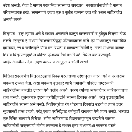
उद्देश असतो, तेव्हा हे माध्यम प्राथमिक स्वरूपात वापरतात. नवसाक्षरांसाठीही हे माध्यम
परिणामकारक ठरते. सामान्यपणे एकच एक व सुबोध कल्पना एका बहिःस्थल जाहिरातीत
असावी लागते.
चित्रपट : दृक्-श्राव्य असे हे माध्यम असल्याने ह्यातून वास्तववादी व हुबेहूब चित्रण होऊ
शकते. म्हणूनच हे माध्यम निरक्षरांसाठीसुद्धा परिणामकारक ठरते. ह्या माध्यमातून स्वाभाविक
हालचाल, रंग व संगीताद्वारे योग्य मनःस्थिती व वातावरणनिर्मिती इ. गोष्टी साधल्या जातात.
शिवाय चित्रपटगृहातील बंदिस्त प्रेक्षकवर्गाची मनःस्थिती तेथील वातावरणामुळे
जाहिरातीमधील संदेश ग्रहण करण्यास अनुकूल बनलेली असते.
भित्तिपत्राप्रमाणेच चित्रपटगृहाची निवड प्रसाराच्या उद्देशानुसार करता येते व प्रसाराचा
अपव्यय टाळता येतो. असा अपव्यय वृत्तपत्रे आणि नभोवाणी यांवरील राष्ट्रव्यापी
जाहिरांतींच्या बाबतीत टाळता येणे कठीण असते; कारण त्यांच्या व्यापकतेवर जाहिरातदाराचा
ताबा नसतो. तुलनात्मक दृष्ट्या प्रसिद्धिपटांचे स्वरूप टिकाऊ असते; परंतु वृत्तपत्रातील
जाहिरातींचे स्वरूप असे नसते. भित्तीपत्रांचा रंग थोड्याच दिवसांत उडतो व त्याचे इतर
नुकसानही होऊ शकते; परंतु एकच प्रसिद्धिपट वर्षानुवर्षे दाखवता येणे शक्य असते. भारतात
एक मिनिट चालणारे विशेषतः रंगीत जाहिरातपट चित्रपटगृहांतून दाखविले जातात.
जाहिरातीची राष्ट्रव्यापी मोहीम करण्यास हे माध्यम इतर माध्यमांपेक्षा स्वस्तच पडते.