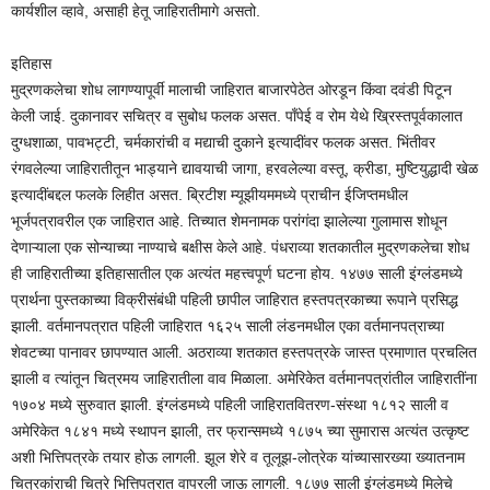
कार्यशील व्हावे, असाही हेतू जाहिरातीमागे असतो.
इतिहास
मुद्रणकलेचा शोध लागण्यापूर्वी मालाची जाहिरात बाजारपेठेत ओरडून किंवा दवंडी पिटून
केली जाई. दुकानावर सचित्र व सुबोध फलक असत. पाँपेई व रोम येथे ख्रिस्तपूर्वकालात
दुग्धशाळा, पावभट्टी, चर्मकारांची व मद्याची दुकाने इत्यादींवर फलक असत. भिंतीवर
रंगवलेल्या जाहिरातीतून भाड्याने द्यावयाची जागा, हरवलेल्या वस्तू, क्रीडा, मुष्टियुद्धादी खेळ
इत्यादींबद्दल फलके लिहीत असत. ब्रिटीश म्यूझीयममध्ये प्राचीन ईजिप्तमधील
भूर्जपत्रावरील एक जाहिरात आहे. तिच्यात शेमनामक परांगंदा झालेल्या गुलामास शोधून
देणाऱ्याला एक सोन्याच्या नाण्याचे बक्षीस केले आहे. पंधराव्या शतकातील मुद्रणकलेचा शोध
ही जाहिरातीच्या इतिहासातील एक अत्यंत महत्त्वपूर्ण घटना होय. १४७७ साली इंग्लंडमध्ये
प्रार्थना पुस्तकाच्या विक्रीसंबंधी पहिली छापील जाहिरात हस्तपत्रकाच्या रूपाने प्रसिद्ध
झाली. वर्तमानपत्रात पहिली जाहिरात १६२५ साली लंडनमधील एका वर्तमानपत्राच्या
शेवटच्या पानावर छापण्यात आली. अठराव्या शतकात हस्तपत्रके जास्त प्रमाणात प्रचलित
झाली व त्यांतून चित्रमय जाहिरातीला वाव मिळाला. अमेरिकेत वर्तमानपत्रांतील जाहिरातींना
१७०४ मध्ये सुरुवात झाली. इंग्लंडमध्ये पहिली जाहिरातवितरण-संस्था १८१२ साली व
अमेरिकेत १८४१ मध्ये स्थापन झाली, तर फ्रान्समध्ये १८७५ च्या सुमारास अत्यंत उत्कृष्ट
अशी भित्तिपत्रके तयार होऊ लागली. झूल शेरे व तूलूझ-लोत्रेक यांच्यासारख्या ख्यातनाम
चित्रकांराची चित्रे भित्तिपत्रात वापरली जाऊ लागली. १८७७ साली इंग्लंडमध्ये मिलेचे