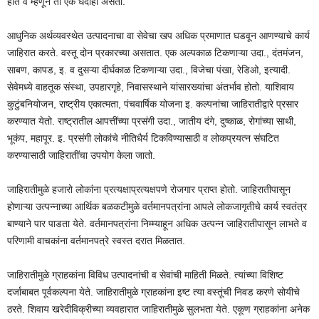
होते व म्हणून तो एक धंदाही असतो.
आधुनिक अर्थव्यवस्थेत उत्पादनाचा वा सेवेचा खप अधिक प्रमाणात घडवून आणण्याचे कार्य
जाहिरात करते. वस्तू दोन प्रकारच्या असतात. एक अल्पकाळ टिकणाऱ्या उदा., दंतमंजन,
साबण, कापड, इ. व दुसऱ्या दीर्घकाळ टिकणाऱ्या उदा., विजेचा पंखा, रेडिओ, इत्यादी.
सेवेमध्ये वाहतूक संस्था, उपहारगृहे, निवासस्थाने यांसारख्यांचा अंतर्भाव होतो. याशिवाय
कुटुंबनियोजन, राष्ट्रीय एकात्मता, पंचवार्षिक योजना इ. कल्पनांचा जाहिरातीद्वारे प्रसार
करण्यात येतो. राष्ट्रातील आपत्तींच्या प्रसंगी उदा., जातीय दंगे, दुष्काळ, रोगांच्या साथी,
भूकंप, महापूर. इ. प्रसंगी लोकांचे नीतिधैर्य टिकविण्यासाठी व लोकप्रयत्न संघटित
करण्यासाठी जाहिरातींचा उपयोग केला जातो.
जाहिरातीमुळे हजारो लोकांना प्रत्यक्षाप्रत्यक्षपणे रोजगार प्राप्त होतो. जाहिरातीपासून
होणाऱ्या उत्पन्नाच्या आर्थिक बळकटीमुळे वर्तमानपत्रांना आपले लोकजागृतीचे कार्य स्वतंत्र
बाण्याने पार पाडता येते. वर्तमानपत्रांना निम्म्याहून अधिक उत्पन्न जाहिरातीपासून लाभते व
परिणामी वाचकांना वर्तमानपत्रे स्वस्त दरात मिळतात.
जाहिरातीमुळे ग्राहकांना विविध उत्पादनांची व सेवांची माहिती मिळते. त्यांच्या विशिष्ट
दर्जाबाबत पूर्वकल्पना येते. जाहिरातीमुळे ग्राहकांना इष्ट त्या वस्तूंची निवड करणे सोयीचे
ठरते. शिवाय खरेदीविक्रीच्या व्यवहारात जाहिरातीमुळे सुलभता येते. एकूण ग्राहकांना अनेक