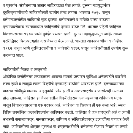
व प्रवर्तन–संशोधनाच्या आधार जाहिराततज्ञ घेऊ लागले. दुसऱ्या महायुद्धानंतर
दूरचित्रवाणीचाही जाहिरातीसाठी उपयोग होऊ लागला. भारतात १७९० पासून
वर्तमानपत्रांतील जाहिराती सुरू झाल्या. वर्तमानपत्रे व मासिके यांच्या वाढत्या
प्रसाराबरोबरच त्यांच्यामधील जाहिरातींचे प्रमाण वाढत गेले. भारतात पहिली जाहिरात
वितरण-संस्था १९०७ साली मुबंईत स्थापन झाली. दुसऱ्या महायुद्धापासून जाहिरातवजा
प्रसिद्धिपट चित्रपटगृहांत दाखविण्यात येऊ लागले. भारतात आकाशवाणीचा १ नोव्हेंबर
१९६७ पासून आणि दूरचित्रवाणीचा १ जानेवारी १९७६ पासून जाहिरातीसाठी उपयोग सुरू
करण्यात आला.
जाहिरातीची निकड व उत्क्रांती
औद्योगिक क्रांतीनंतर उत्पादकाला आपल्या मालाचे उत्पादन पूर्वीपेक्षा अनेकपटींने वाढविणे
शक्य झाले व त्यामुळे त्याला विक्रीचे प्रमाणही वाढविणे आवश्यक झाले. दळणवळणाच्या
वाढत्या सोयींमुळे मालाच्या वाहतुकीची सोय झाली व आंतरराष्ट्रीय बाजारपेठाही उपलब्ध
होऊ लागल्या. जाहिरात हा विपणनातील विक्रीतंत्राचा एक महत्त्वाचा अविभाज्य घटक
असून विचारप्रसारणाचा एक प्रकार आहे. जाहिरात वा विज्ञापन ही एक कला आहे; ज्यात
विविध उपयोजित कलाकौशल्यांचा आविष्कार घडतो. जाहिरात हे एक शास्त्रही आहे व त्याची
उभारणी समाजशास्त्र, मानसशास्त्र, वाणिज्य व सांख्यिकीशास्त्र इत्यादींच्या पायावर केली
जाते. जाहिरातीच्या क्षेत्रात प्रत्यक्ष वा अप्रत्यक्षरीतीने अनेकांना रोजगार मिळतो वा कमाई