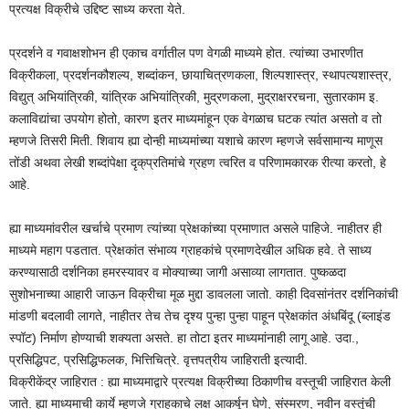
प्रत्यक्ष विक्रीचे उद्दिष्ट साध्य करता येते.
प्रदर्शने व गवाक्षशोभन ही एकाच वर्गातील पण वेगळी माध्यमे होत. त्यांच्या उभारणीत
विक्रीकला, प्रदर्शनकौशल्य, शब्दांकन, छायाचित्रणकला, शिल्पशास्त्र, स्थापत्यशास्त्र,
विद्युत् अभियांत्रिकी, यांत्रिक अभियांत्रिकी, मुद्रणकला, मुद्राक्षररचना, सुतारकाम इ.
कलाविद्यांचा उपयोग होतो, कारण इतर माध्यमांहून एक वेगळाच घटक त्यांत असतो व तो
म्हणजे तिसरी मिती. शिवाय ह्या दोन्ही माध्यमांच्या यशाचे कारण म्हणजे सर्वसामान्य माणूस
तोंडी अथवा लेखी शब्दांपेक्षा दृक्‌प्रतिमांचे ग्रहण त्वरित व परिणामकारक रीत्या करतो, हे
आहे.
ह्या माध्यमांवरील खर्चाचे प्रमाण त्यांच्या प्रेक्षकांच्या प्रमाणात असले पाहिजे. नाहीतर ही
माध्यमे महाग पडतात. प्रेक्षकांत संभाव्य ग्राहकांचे प्रमाणदेखील अधिक हवे. ते साध्य
करण्यासाठी दर्शनिका हमरस्यावर व मोक्याच्या जागी असाव्या लागतात. पुष्कळदा
सुशोभनाच्या आहारी जाऊन विक्रीचा मूळ मुद्दा डावलला जातो. काही दिवसांनंतर दर्शनिकांची
मांडणी बदलावी लागते, नाहीतर तेच तेच दृश्य पुन्हा पुन्हा पाहून प्रेक्षकांत अंधबिंदू (ब्लाइंड
स्पॉट) निर्माण होण्याची शक्यता असते. हा तोटा इतर माध्यमांनाही लागू आहे. उदा.,
प्रसिद्धिपट, प्रसिद्धिफलक, भित्तिचित्रे. वृत्तपत्रीय जाहिराती इत्यादी.
विक्रीकेंद्र जाहिरात : ह्या माध्यमाद्वारे प्रत्यक्ष विक्रीच्या ठिकाणीच वस्तूची जाहिरात केली
जाते. ह्या माध्यमाची कार्ये म्हणजे ग्राहकाचे लक्ष आकर्षून घेणे, संस्मरण, नवीन वस्तूंची