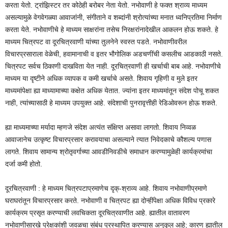
करता येतो. ट्रांझिस्टर तर कोठेही बरोबर नेता येतो. नभोवाणी हे फक्त श्राव्य माध्यम
असल्यामुळे वेगवेगळ्या आवाजांनी, संगीताने व शब्दांनी श्रोत्यांच्या मनात ध्वनिप्रतिमा निर्माण
करता येते. नभोवाणीचे हे माध्यम साक्षरांना तसेच निरक्षरांनादेखील आकलन होऊ शकते. हे
माध्यम चित्रपट वा दूरचित्रवाणी यांच्या तुलनेने स्वस्त पडते. नभोवाणीवरील
विचारप्रसाराला वेळेची, हवामानाची व इतर भौगोलिक अडचणींची कसलीच आडकाठी नसते.
चित्रपट सर्वच ठिकाणी दाखविता येत नाही. दूरचित्रवाणी ही खर्चाची बाब आहे. नभोवाणीचे
माध्यम या दृष्टीने अधिक व्यापक व कमी खर्चाचे असते. शिवाय गृहिणी व मुले इतर
माध्यमांपेक्षा ह्या माध्यामाच्या कक्षेत अधिक येतात. ज्यांना इतर माध्यमांतून संदेश पोचू शकत
नाही, त्यांच्यासाठी हे माध्यम उपयुक्त आहे. संदेशाची पुनरावृत्तीही रेडिओवरून होऊ शकते.
ह्या माध्यमाच्या मर्यादा म्हणजे संदेश अत्यंत संक्षिप्त असावा लागतो. शिवाय निव्वळ
आवाजानेच उत्कृष्ट विचारप्रसार करावयाचा असल्याने त्यात निवेदकाचे कौशल्य पणास
लागते. शिवाय सामान्य श्रोतृवर्गाच्या आवडीनिवडीचे समाधान करण्यामुळेही कार्यक्रमांचा
दर्जा कमी होतो.
दूरचित्रवाणी : हे माध्यम चित्रपटाप्रमाणेच दृक्-श्राव्य आहे. शिवाय नभोवाणीप्रमाणे
घराघरांतून विचारप्रसार करते. नभोवाणी व चित्रपट ह्या दोन्हींपेक्षा अधिक विविध प्रकारे
कार्यक्रम प्रसृत करण्याची लवचिकता दूरचित्रवाणीत आहे. ह्यातील वातावरण
नभोवाणीसारखे प्रेक्षकांशी जवळचा संबंध प्रस्थापित करण्यास अनुकूल आहे; कारण ह्यातील