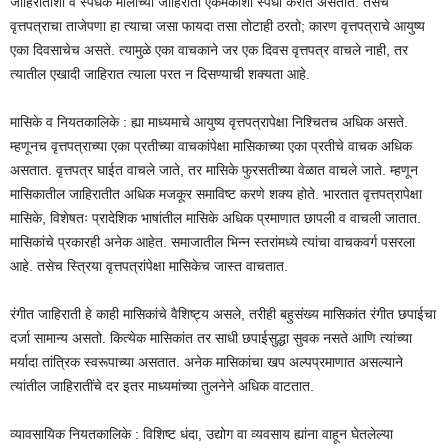
जाहिरातींशी व स्पर्धक मालाच्या जाहिराती एकमेकांशी स्पर्धा करीत असतात. तसेच
वृत्तपत्राचा ताजेपणा हा त्याचा जसा फायदा तसा तोटाही ठरतो; कारण वृत्तपत्राचे आयुष्य
एका दिवसाचेच असते. त्यामुळे एका वाचकाने जर एक दिवस वृत्तपत्र वाचले नाही, तर
त्यातील एखादी जाहिरात त्याला परत न दिसण्याची शक्यता आहे.
मासिके व नियतकालिके : ह्या माध्यमाचे आयुष्य वृत्तपत्रापेक्षा निश्चितच अधिक असते.
म्हणूनच वृत्तपत्राच्या एका प्रतीच्या वाचकांपेक्षा मासिकाच्या एका प्रतीचे वाचक अधिक
असतात. वृत्तपत्र घाईत वाचले जाते, तर मासिके फुरसतीच्या वेळात वाचले जाते. म्हणून
मासिकातील जाहिरातीत अधिक मजकूर समाविष्ट करणे शक्य होते. भारतात वृत्तपत्रापेक्षा
मासिके, विशेषतः प्रादेशिक भाषांतील मासिके अधिक प्रमाणात छापली व वाचली जातात.
मासिकांचे प्रकारही अनेक आहेत. समाजातील भिन्न स्तरांमध्ये त्यांचा वाचकवर्ग पसरला
आहे. तसेच स्त्रिया वृत्तपत्रांपेक्षा मासिकेच जास्त वाचतात.
रंगीत जाहिराती हे काही मासिकांचे वैशिष्ट्य असले, तरीही बहुसंख्य मासिकांत रंगीत छपाईचा
दर्जा सामान्य असतो. कित्येक मासिकांत तर साधी छपाईसुद्धा सुवक नसते आणि त्यांच्या
मर्यादा तांत्रिक स्वरूपाच्या असतात. अनेक मासिकांचा खप अल्पप्रमाणात असल्याने
त्यांतील जाहिरातींचे दर इतर माध्यमांच्या तुलनेने अधिक वाटतात.
व्यावसायिक नियतकालिके : विशिष्ट धंदा, उद्योग वा व्यवसाय ह्यांना वाहून घेतलेल्या