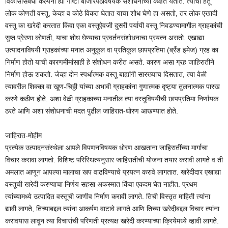
विकासासंबंधी कल्पना ह्या गोष्टी बाजारपेठविषयक संशोधनाच्या कक्षेत येतात. त्याचा हेतू
लोक कोणती वस्तू, केव्हा व कोठे विकत घेतात याचा शोध घेणे हा असतो, तर लोक एखादी
वस्तू का खरेदी करतात किंवा एका वस्तूऐवजी दुसरी पर्यायी वस्तू निवडण्यामागील ग्राहकांची
सुप्त प्रेरणा कोणती, याचा शोध घेण्याचा प्रवर्तनसंशोधनाचा प्रयत्न असतो. एखाद्या
उत्पादनाविषयी ग्राहकांच्या मनात अनुकूल वा प्रतिकूल छापप्रतिमा (ब्रँड इमेज) ग्रह का
निर्माण होतो याची कारणमीमांसाही हे संशोधन करीत असते. कारण असा ग्रह जाहिरातीने
निर्माण होऊ शकतो. जेव्हा दोन स्पर्धात्मक वस्तू बाह्यांगी सारख्याच दिसतात, त्या वेळी
त्यावरील शिक्का वा खूण-चिठ्ठी यांच्या अभावी ग्राहकांना गुणात्मक दृष्ट्या तुलनात्मक पारख
करणे कठीण होते. अशा वेळी ग्राहकाच्या मनातील त्या वस्तूविषयीची छापप्रतिमा निर्णायक
ठरते आणि अशा संशोधनाची मदत पुढील जाहिरात-धोरण आखण्यात होते.
जाहिरात-मोहीम
प्रत्येक उत्पादनसंस्थेला आपले विपणनविषयक धोरण आखताना जाहिरातींच्या मार्गाचा
विचार करावा लागतो. विशिष्ट परिस्थित्यनुसार जाहिरातीची योजना तयार करावी लागते व ती
अमलात आणून आपल्या मालाचा खप वाढविण्याचे प्रयत्न करावे लागतात. खरेदीदार एखाद्या
वस्तूची खरेदी करण्याचा निर्णय सहसा अकस्मात किंवा एकदम घेत नाहीत. प्रथम
त्यांच्यामध्ये उत्पादित वस्तूची जाणीव निर्माण करावी लागते. तिची विस्तृत माहिती त्यांना
द्यावी लागते, तिच्याबद्दल त्यांना आकर्षण वाटावे लागते आणि तिच्या खरेदीबद्दल विचार त्यांना
Follow Channel
करावयास लावून त्या विचारांची परिणती प्रत्यक्ष खरेदी करण्याच्या क्रियेमध्ये व्हावी लागते.