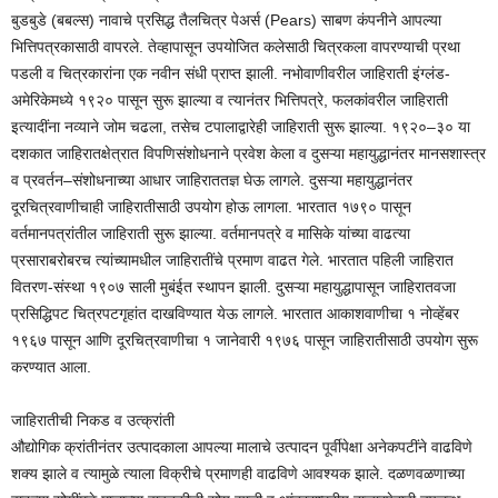
बुडबुडे (बबल्स) नावाचे प्रसिद्ध तैलचित्र पेअर्स (Pears) साबण कंपनीने आपल्या
भित्तिपत्रकासाठी वापरले. तेव्हापासून उपयोजित कलेसाठी चित्रकला वापरण्याची प्रथा
पडली व चित्रकारांना एक नवीन संधी प्राप्त झाली. नभोवाणीवरील जाहिराती इंग्लंड-
अमेरिकेमध्ये १९२० पासून सुरू झाल्या व त्यानंतर भित्तिपत्रे, फलकांवरील जाहिराती
इत्यादींना नव्याने जोम चढला, तसेच टपालाद्वारेही जाहिराती सुरू झाल्या. १९२०–३० या
दशकात जाहिरातक्षेत्रात विपणिसंशोधनाने प्रवेश केला व दुसऱ्या महायुद्धानंतर मानसशास्त्र
व प्रवर्तन–संशोधनाच्या आधार जाहिराततज्ञ घेऊ लागले. दुसऱ्या महायुद्धानंतर
दूरचित्रवाणीचाही जाहिरातीसाठी उपयोग होऊ लागला. भारतात १७९० पासून
वर्तमानपत्रांतील जाहिराती सुरू झाल्या. वर्तमानपत्रे व मासिके यांच्या वाढत्या
प्रसाराबरोबरच त्यांच्यामधील जाहिरातींचे प्रमाण वाढत गेले. भारतात पहिली जाहिरात
वितरण-संस्था १९०७ साली मुबंईत स्थापन झाली. दुसऱ्या महायुद्धापासून जाहिरातवजा
प्रसिद्धिपट चित्रपटगृहांत दाखविण्यात येऊ लागले. भारतात आकाशवाणीचा १ नोव्हेंबर
१९६७ पासून आणि दूरचित्रवाणीचा १ जानेवारी १९७६ पासून जाहिरातीसाठी उपयोग सुरू
करण्यात आला.
जाहिरातीची निकड व उत्क्रांती
औद्योगिक क्रांतीनंतर उत्पादकाला आपल्या मालाचे उत्पादन पूर्वीपेक्षा अनेकपटींने वाढविणे
शक्य झाले व त्यामुळे त्याला विक्रीचे प्रमाणही वाढविणे आवश्यक झाले. दळणवळणाच्या