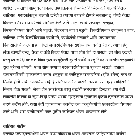
जाहिरात हा विपणनाचा एक घटक होय. विपणनात उत्पादनाचे नियोजन, उत्पादन व
आवेष्टन, मालाची वाहतूक, घाऊक, उपघाऊक व किरकोळ विक्रेत्यांद्वारे मालाचे वितरण,
जाहिरात, ग्राहकांकडून मालाची खरेदी व त्याच्या वापराने होणारे समाधान इ. गोष्टी येतात.
विपणनाबरोबर बाजारपेठांचे संशोधन केले जाते. माल, त्याचे उत्पादन, ग्राहक,
विपणनविषयक धोरणे आणि पद्धती, वितरणाचे मार्ग व पद्धती, विक्रीविषयक उपक्रम व कार्य,
जाहिरात आणि विक्रीविषयक प्रलोभने, स्पर्धकांची उत्पादने आणि उत्पादनाच्या
विकासासंबंधी कल्पना ह्या गोष्टी बाजारपेठविषयक संशोधनाच्या कक्षेत येतात. त्याचा हेतू
लोक कोणती वस्तू, केव्हा व कोठे विकत घेतात याचा शोध घेणे हा असतो, तर लोक एखादी
वस्तू का खरेदी करतात किंवा एका वस्तूऐवजी दुसरी पर्यायी वस्तू निवडण्यामागील ग्राहकांची
सुप्त प्रेरणा कोणती, याचा शोध घेण्याचा प्रवर्तनसंशोधनाचा प्रयत्न असतो. एखाद्या
उत्पादनाविषयी ग्राहकांच्या मनात अनुकूल वा प्रतिकूल छापप्रतिमा (ब्रँड इमेज) ग्रह का
निर्माण होतो याची कारणमीमांसाही हे संशोधन करीत असते. कारण असा ग्रह जाहिरातीने
निर्माण होऊ शकतो. जेव्हा दोन स्पर्धात्मक वस्तू बाह्यांगी सारख्याच दिसतात, त्या वेळी
त्यावरील शिक्का वा खूण-चिठ्ठी यांच्या अभावी ग्राहकांना गुणात्मक दृष्ट्या तुलनात्मक पारख
करणे कठीण होते. अशा वेळी ग्राहकाच्या मनातील त्या वस्तूविषयीची छापप्रतिमा निर्णायक
ठरते आणि अशा संशोधनाची मदत पुढील जाहिरात-धोरण आखण्यात होते.
जाहिरात-मोहीम
प्रत्येक उत्पादनसंस्थेला आपले विपणनविषयक धोरण आखताना जाहिरातींच्या मार्गाचा