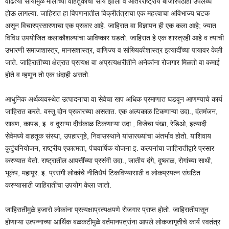
वाढत्या सोयींमुळे मालाच्या वाहतुकीची सोय झाली व आंतरराष्ट्रीय बाजारपेठाही उपलब्ध
होऊ लागल्या. जाहिरात हा विपणनातील विक्रीतंत्राचा एक महत्त्वाचा अविभाज्य घटक
असून विचारप्रसारणाचा एक प्रकार आहे. जाहिरात वा विज्ञापन ही एक कला आहे; ज्यात
विविध उपयोजित कलाकौशल्यांचा आविष्कार घडतो. जाहिरात हे एक शास्त्रही आहे व त्याची
उभारणी समाजशास्त्र, मानसशास्त्र, वाणिज्य व सांख्यिकीशास्त्र इत्यादींच्या पायावर केली
जाते. जाहिरातीच्या क्षेत्रात प्रत्यक्ष वा अप्रत्यक्षरीतीने अनेकांना रोजगार मिळतो वा कमाई
होते व म्हणून तो एक धंदाही असतो.
आधुनिक अर्थव्यवस्थेत उत्पादनाचा वा सेवेचा खप अधिक प्रमाणात घडवून आणण्याचे कार्य
जाहिरात करते. वस्तू दोन प्रकारच्या असतात. एक अल्पकाळ टिकणाऱ्या उदा., दंतमंजन,
साबण, कापड, इ. व दुसऱ्या दीर्घकाळ टिकणाऱ्या उदा., विजेचा पंखा, रेडिओ, इत्यादी.
सेवेमध्ये वाहतूक संस्था, उपहारगृहे, निवासस्थाने यांसारख्यांचा अंतर्भाव होतो. याशिवाय
कुटुंबनियोजन, राष्ट्रीय एकात्मता, पंचवार्षिक योजना इ. कल्पनांचा जाहिरातीद्वारे प्रसार
करण्यात येतो. राष्ट्रातील आपत्तींच्या प्रसंगी उदा., जातीय दंगे, दुष्काळ, रोगांच्या साथी,
भूकंप, महापूर. इ. प्रसंगी लोकांचे नीतिधैर्य टिकविण्यासाठी व लोकप्रयत्न संघटित
करण्यासाठी जाहिरातींचा उपयोग केला जातो.
जाहिरातीमुळे हजारो लोकांना प्रत्यक्षाप्रत्यक्षपणे रोजगार प्राप्त होतो. जाहिरातीपासून
होणाऱ्या उत्पन्नाच्या आर्थिक बळकटीमुळे वर्तमानपत्रांना आपले लोकजागृतीचे कार्य स्वतंत्र