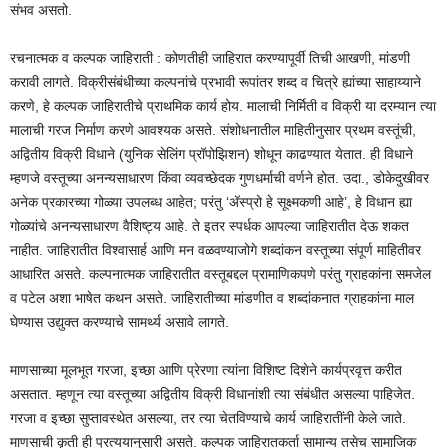
संभव असतो.
रचनात्मक व कल्पक जाहिराती : कोणतीही जाहिरात करण्यापूर्वी तिची आखणी, मांडणी
करावी लागते. विक्रीसंबंधीच्या कल्पनांचे प्रभावी रूपांतर शब्द व चित्रे ह्यांच्या साहाय्याने
करणे, हे कल्पक जाहिरातीचे प्राथमिक कार्य होय. मालाची निर्मिती व विक्री या दरम्यान त्या
मालाची गरज निर्माण करणे आवश्यक असते. संशोधनातील माहितीनुसार प्रथम वस्तूंची,
अद्वितीय विक्री विधाने (युनिक सेलिंग प्रॉपोझिशन) शोधून काढण्यात येतात. ही विधाने
म्हणजे वस्तूच्या अनन्यसाधारण किंवा व्यवच्छेदक गुणधर्माची वर्णने होत. उदा., डोकेदुखीवर
अनेक प्रकारच्या गोळ्या उपलब्ध आहेत; परंतु ‘अ‍ॅस्प्रो हे सूक्ष्मकणी आहे’, हे विधान ह्या
गोळ्यांचे अनन्यसाधारण वैशिष्ट्य आहे. ते इतर स्पर्धक आपल्या जाहिरातीत देऊ शकत
नाहीत. जाहिरातीत विश्वासार्ह आणि मन वळवण्याजोगे शब्दांकन वस्तूच्या संपूर्ण माहितीवर
आधारित असते. कल्पनात्मक जाहिरातीत वस्तूबद्दल प्रामाणिकपणे परंतु ग्राहकांना समजेल
व पटेल अशा भाषेत कथन असते. जाहिरातीच्या मांडणीत व शब्दांकनात ग्राहकांना माल
घेण्यास उद्युक्त करण्याचे सामर्थ्य असावे लागते.
माणसाच्या मूलभूत गरजा, इच्छा आणि प्रेरणा त्यांना विशिष्ट दिशेने कार्यप्रवृत्त करीत
असतात. म्हणून त्या वस्तूच्या अद्वितीय विक्री विधानांशी त्या संबंधीत असल्या पाहिजेत.
गरजा व इच्छा सुप्तावस्थेत असल्या, तर त्या चेतविण्याचे कार्य जाहिरातींनी केले जाते.
माणसाची कृती ही प्रत्ययानुसारी असते. कल्पक जाहिरातकर्ता सामान्य तसेच सामाजिक