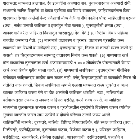
श्राव्यता; माध्यमात हालचाल, रंग इत्यादींना असणारा वाव, पुनरुत्पादनास असणारी संधी;
माध्यमाचे त्वरित विक्रीचे वा केवळ प्रतिष्ठा वाढविणारे वातावरण; जाहिरातदर्शनास किंवा
श्रवणास देण्यात आलेली वेळ; संदेशाची योग्य वेळी वा दीर्घ कालीन पोच; जाहिरातीचा प्रभाव
(उदा., सबंध पानाची जाहिरात व इतरांहून मोठा फलक.); पुनरावृत्तीची क्षमता (उदा.,
आकाशवाणीवरील जाहिरात दिवसातून चारदासुद्धा देता येते.) इ. गोष्टींचा विचार पहिल्या
बाबतीत करण्यात येतो. (२) माध्यमाचे वातावरण व प्रसार: वातावरण प्रसारित करू
शकणारी मनःस्थिती वा मनोकृती उदा., वृत्तपत्राचा गुण, निकड वा तातडी व्यक्त करणे हा
असतो, तर चित्रपटमाध्यम स्वप्नाळू वातावरण निर्माण करू शकते. (३) माध्यमाचा खर्च :
दोन माध्यमांचा तुलनात्मक खर्च अजमावण्यासाठी १,००० लोकांपर्यंत पोचण्यासाठी येणारा
खर्च असा हिशोब गृहीत धरला जातो. (४) माध्यमाची लवचिकता : वृत्तपत्रांच्या भौगोलिक
पोचेबद्दल जाहिरातदार काहीच करू शकत नाही, परंतु चित्रपटगृहांची वा फलकांची निवड तो
तंतोतंत करू शकतो. शिवाय लवचिकता म्हणजे एखाद्या माध्यमात अल्प सूचनेत व अल्प
कालात जाहिरात करता येणे वा होत असलेली जाहिरात थांबविणे. उदा., मासिकापेक्षा
वर्तमानपत्रात लवकरात लवकर जाहिरात प्रसिद्ध करणे शक्य असते. या जाहिरात
माध्यमांचा तुलनात्मक अभ्यास करून व प्रत्येकातील गुणदोषांचे विश्लेषण करून त्यांतील
गुणांचा जास्तीत जास्त लाभ उठविणे व दोषांचे परिणाम टाळणे जरूर असते.
जाहिरातींची माध्यमे : वृत्तपत्रे, मासिके, विशिष्ट नियतकालिके, बहिःस्थल जाहिरात (उदा.,
भित्तीपत्रे, प्रसिद्धिफलक, दुकानांच्या पाट्या, विजेच्या पाट्या इ.), परिवहन जाहिरात,
प्रसिद्धिपट, सरकचित्रे, (सिनेमा स्लाईड), आकाशवाणी, दूरचित्रवाणी, प्रदर्शने व