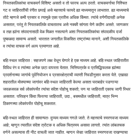
नियतकालिकांचा वाचकवर्ग विशिष्ट असतो व तो फारच अल्प ठरतो. वाचकवर्गाचा निश्चित
गट व जाहिरातींची रंगीत छपाई असे महत्त्वाचे फायदे ह्या माध्यमातून लाभतात. ह्या माध्यमाचे
तोटे म्हणजे कमी प्रसार व त्यामुळे एका प्रतीस अधिक किंमत. त्यांचे वर्गणीदारही अनेक
असतात; परंतु ते नियतकालिके वाचतातच असे नक्की सांगता येणे कठीण असते. जाणकार
व तज्ञ ह्यांना संपादनासाठी वेळ मिळत नसल्याने अशा नियतकालिकांचा संपादकीय दर्जा
पुष्कळदा सामान्य असतो. भारतात जगातील विकसित राष्ट्रांच्या मानाने, अशी नियतकालिके
व त्यांचा वाचक वर्ग अल्प प्रमाणात आहे.
बहिःस्थल जाहिरात : सहजपणे लक्ष वेधून घेणारे हे एक माध्यम आहे. बहिःस्थल जाहिरातीत
विविध रंग व त्यांच्या अनेक छटा वापरता येतात. भित्तिपत्रके व प्रसिद्धिफलक ह्यांच्या
प्रदर्शनाच्या जागांचे पूर्वनियोजन व प्रसारक्षेत्राची व्याप्ती निवडीनुसार करता येते. एखाद्या
शहरातील मोक्याच्या जागांवर बहिःस्थल जाहिराती केल्या असता घराबाहेर पडणाऱ्या
जवळजवळ सर्व लोकांपर्यंत त्यांचा संदेश पोहोचू शकतो; पण या जाहिराती एकाच जागी स्थिर
असतात. परिवहन किंवा फिरत्या जाहिराती, उदा., बसमधील जाहिराती, मात्र भिन्न
ठिकाणच्या लोकांपर्यंत पोहोचू शकतात.
बहिःस्थल जाहिरात ही सामान्यतः दुय्यम माध्यम गणले जाते. ते महत्त्वाचे स्मरणवजा माध्यम
आहे; म्हणून त्यातील संदेश त्रोटक व अधिक चित्रमय असावा लागतो. त्यांत लांबलचक
वर्णने असल्यास ती नीट वाचली जात नाहीत. म्हणून जेव्हा जाहिरात स्मरणवजा राखण्याचा