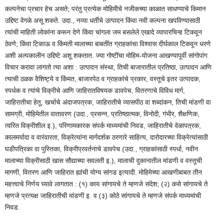
कल्पनेचा प्रचार हेच असते; परंतु प्रत्येक मोहिमीचे नजीकच्या काळात साधण्याचे किमान
उद्दिष्ट वेगळे असू शकते. उदा., नव्या धर्तीचे उत्पादन किंवा नवी कल्पना खपविण्यासाठी
त्यांची माहिती लोकांना करून देणे किंवा चांगला जम बसलेले एखादे व्यापारचिन्ह टिकवून
ठेवणे; किंवा टिकाऊ व किंमती मालाच्या बाबतींत ग्राहकांचा विश्वास दीर्घकाल टिकवून धरणे
अशी अल्पकालीन उद्दिष्टे अशू शकतात. ज्या गोष्टींचा मोहिम-योजना आखण्यापूर्वी सांगोपांग
विचार करावा लागतो त्या अशा : उत्पादन संस्था, तिची बाजारातील प्रतिष्ठा, उत्पादन आणि
त्याची ठळक वैशिष्ट्ये व किंमत, बाजारपेठ व ग्राहकांचे प्रकार, वस्तूचे इतर उत्पादक,
स्पर्धक व त्यांचे विक्रीचे आणि जाहिरातविषयक डावपेच, वितरणाचे विविध मार्ग,
जाहिरातीचा हेतू, खर्चाचे अंदाजपत्रक, जाहिरातीचे व्यासपीठ वा शब्दांकन, तिची मांडणी वा
सामग्री, मोहिमेतील वातावरण (उदा., प्रसन्न, प्रतिष्ठात्मक, विनोदी, गंभीर, शैक्षणिक,
त्वरित विक्रीशील इ.), परिणामकारक संपर्क माध्यमांची निवड, जाहिरातीचे वेळापत्रक,
कालमर्यादा व वारंवारता, विक्रेत्यांना मार्गदर्शक ठरणारे साहित्य, दारोदारच्या विक्रेत्यांसाठी
घडीपत्रिका वा पुस्तिका, विक्रीप्रवर्तनाचे डावपेच (उदा., ग्राहकांसाठी स्पर्धा, नवीन
मालाच्या विक्रीसाठी खास सौद्याच्या सवलती इ.), मालाची दुकानातील मांडणी व वस्तूची
मागणी, वितरण आणि जाहिरात ह्यांची योग्य सांगड इत्यादी. मोहिमेच्या आखणीबाबत तीन
महत्त्वाचे निर्णय घ्यावे लागतात : (१) काय सांगायचे ते म्हणजे संदेश; (२) कसे सांगायचे ते
म्हणजे प्रत्यक्ष जाहिरातीची मांडणी इ. व (३) कोठे सांगायचे ते म्हणजे संपर्क माध्यमांची
निवड.