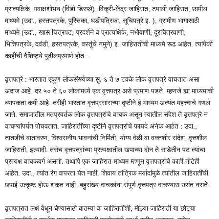
प्रात्यक्षिके, गवाक्षशोभन (विंडो डिस्प्ले), विक्री-केंद्र जाहिरात, टपाली जाहिरात, छापील
माध्यमे (उदा., हस्तपत्रके, पुस्तिका, घडीपत्रिका, सूचिपत्रे इ. ), ग्रामीण भागासाठी
माध्यमे (उदा., खास चित्रपट, प्रदर्शने व प्रात्यक्षिके, नभोवाणी, दूरचित्रवाणी,
भित्तिपत्रके, दवंडी, हस्तपत्रके, वस्तूंचे नमुने) इ. जाहिरातींची माध्यमे रूढ आहेत. त्यांपैकी
काहींची वैशिष्ट्ये पुढीलप्रमाणे होत :
वृत्तपत्रे : भारतात एकूण लोकसंख्येच्या सु. ६ ते ७ टक्के लोक वृत्तपत्रे वाचतात असा
अंदाज आहे. दर ५० ते ६० लोकांमध्ये एक वृत्तपत्र असे प्रमाण पडते. म्हणजे ह्या माध्यमाची
व्यापकता कमी आहे. तरीही भारतात वृत्तप्रसाराच्या दृष्टीने हे माध्यम अत्यंत महत्त्वाचे गणले
जाते. समाजातील मतप्रवर्तक लोक वृत्तपत्रांचे वाचक असून त्यातील संदेश ते वृत्तपत्रे न
वाचण्यांपर्यत पोचवतात. जाहिरातींच्या दृष्टीने वृत्तपत्रांचे फायदे अनेक आहेत : उदा.,
तातडीचे वातावरण, विश्वसनीय भावनांची निर्मिती, योग्य वेळी वा वक्तशीर संदेश, वृत्तशील
जाहिराती, इत्यादी. तसेच वृत्तपत्रांच्या प्रत्यक्षातील खपाच्या दोन ते साडेतीन पट त्यांचा
प्रत्यक्ष वाचकवर्ग असतो. तथापि एक जाहिरात-माध्यम म्हणून वृत्तपत्रांचे काही तोटेही
आहेत. उदा., त्यांत रंग वापरता येत नाही. शिवाय तांत्रिक मर्यादांमुळे त्यांतील जाहिरातींची
छपाई उत्कृष्ट होऊ शकत नाही. बहुसंख्य वाचकांना संपूर्ण वृत्तपत्र वाचण्यास उसंत नसते.
वृत्तपत्रात लक्ष वेधून घेण्यासाठी बातम्या वा जाहिरातींशी, मोठ्या जाहिराती या छोट्या