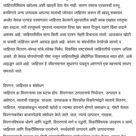
जाहिरातीशिवाय खपेलच अशी खात्री देता येत नाही. कारण तशाच प्रकारची वस्तू
बनविणारे अन्य उत्पादक आपल्या मालाची जोरदार जाहिरात करून ती खपवू शकतात.
अर्थात केवळ प्रचंड प्रमाणावर जाहिरात केल्याने सुरुवातीस काही काळ एखाद्या वस्तूचा
खप वाढला, तरी वस्तूमध्ये गुणवत्ता नसल्यास तिचा खप सतत टिकून राहणे किंवा वाढणे
अशक्य आहे. जाहिरातीतील सत्य किती असा प्रश्न नेहमी विचारला जातो. आजकाल खोटी
वा फसवी जाहिरात करणे अवघड झाले आहे. कारण या संदर्भातील वेगवेगळे कायदे व
जाहिरात वितरण-संस्था यांचे स्वेच्छ निर्बंध. विकसित राष्ट्रांमध्ये जाहिरातीचे प्रमाण अधिक
असते. ही केवळ योगायोगाची गोष्ट नसून जाहिरातीमुळे औद्योगिक विकासाला मदत होते, असे
आढळून आले आहे. जाहिरात हे जीवनमानात सुधारणा घडवून आणणारे एक महत्त्वाचे साधन
समजले जाते.
विपणन, जाहिरात व संशोधन
जाहिरात हा विपणनाचा एक घटक होय. विपणनात उत्पादनाचे नियोजन, उत्पादन व
आवेष्टन, मालाची वाहतूक, घाऊक, उपघाऊक व किरकोळ विक्रेत्यांद्वारे मालाचे वितरण,
जाहिरात, ग्राहकांकडून मालाची खरेदी व त्याच्या वापराने होणारे समाधान इ. गोष्टी येतात.
विपणनाबरोबर बाजारपेठांचे संशोधन केले जाते. माल, त्याचे उत्पादन, ग्राहक,
विपणनविषयक धोरणे आणि पद्धती, वितरणाचे मार्ग व पद्धती, विक्रीविषयक उपक्रम व कार्य,
जाहिरात आणि विक्रीविषयक प्रलोभने, स्पर्धकांची उत्पादने आणि उत्पादनाच्या