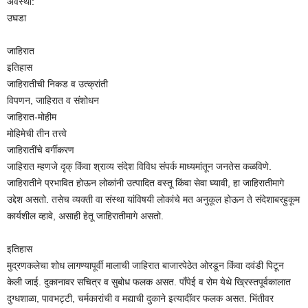
अवस्था:
उघडा
जाहिरात
इतिहास
जाहिरातीची निकड व उत्क्रांती
विपणन, जाहिरात व संशोधन
जाहिरात-मोहीम
मोहिमेची तीन तत्त्वे
जाहिरातींचे वर्गीकरण
जाहिरात म्हणजे दृक् किंवा श्राव्य संदेश विविध संपर्क माध्यमांतून जनतेस कळविणे.
जाहिरातीने प्रभावित होऊन लोकांनी उत्पादित वस्तू किंवा सेवा घ्यावी, हा जाहिरातीमागे
उद्देश असतो. तसेच व्यक्ती वा संस्था यांविषयी लोकांचे मत अनुकूल होऊन ते संदेशाबरहुकूम
कार्यशील व्हावे, असाही हेतू जाहिरातीमागे असतो.
इतिहास
मुद्रणकलेचा शोध लागण्यापूर्वी मालाची जाहिरात बाजारपेठेत ओरडून किंवा दवंडी पिटून
केली जाई. दुकानावर सचित्र व सुबोध फलक असत. पाँपेई व रोम येथे ख्रिस्तपूर्वकालात
दुग्धशाळा, पावभट्टी, चर्मकारांची व मद्याची दुकाने इत्यादींवर फलक असत. भिंतीवर