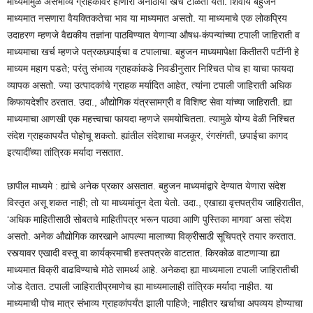
माध्यमामुळे असंभाव्य ग्राहकांवर होणारा अनाठायी खर्च टाळता येतो. शिवाय बहुजन
माध्यमात नसणारा वैयक्तिकतेचा भाव या माध्यमात असतो. या माध्यमाचे एक लोकप्रिय
उदाहरण म्हणजे वैद्यकीय तज्ञांना पाठविण्यात येणाऱ्या औषध-कंपन्यांच्या टपाली जाहिराती व
माध्यमाचा खर्च म्हणजे पत्रकछपाईचा व टपालाचा. बहुजन माध्यमापेक्षा कितीतरी पटींनी हे
माध्यम महाग पडते; परंतु संभाव्य ग्राहकांकडे निवडीनुसार निश्चित पोच हा याचा फायदा
व्यापक असतो. ज्या उत्पादकांचे ग्राहक मर्यादित आहेत, त्यांना टपाली जाहिराती अधिक
किफायदेशीर ठरतात. उदा., औद्योगिक यंत्रसामग्री व विशिष्ट सेवा यांच्या जाहिराती. ह्या
माध्यमाचा आणखी एक महत्त्वाचा फायदा म्हणजे समयोचितता. त्यामुळे योग्य वेळी निश्चित
संदेश ग्राहकापर्यंत पोहोचू शकतो. ह्यांतील संदेशाचा मजकूर, रंगसंगती, छपाईचा कागद
इत्यादींच्या तांत्रिक मर्यादा नसतात.
छापील माध्यमे : ह्यांचे अनेक प्रकार असतात. बहुजन माध्यमांद्वारे देण्यात येणारा संदेश
विस्तृत असू शकत नाही; तो या माध्यमांतून देता येतो. उदा., एखाद्या वृत्तपत्रीय जाहिरातीत,
‘अधिक माहितीसाठी सोबतचे माहितीपत्र भरून पाठवा आणि पुस्तिका मागवा’ असा संदेश
असतो. अनेक औद्योगिक कारखाने आपल्या मालाच्या विक्रीसाठी सूचिपत्रे तयार करतात.
रस्त्यावर एखादी वस्तू वा कार्यक्रमाची हस्तपत्रके वाटतात. किरकोळ वाटणाऱ्या ह्या
माध्यमात विक्री वाढविण्याचे मोठे सामर्थ्य आहे. अनेकदा ह्या माध्यमाला टपाली जाहिरातीची
जोड देतात. टपाली जाहिरातीप्रमाणेच ह्या माध्यमालाही तांत्रिक मर्यादा नाहीत. या
माध्यमाची पोच मात्र संभाव्य ग्राहकांपर्यंत झाली पाहिजे; नाहीतर खर्चाचा अपव्यय होण्याचा