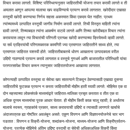
विचार करावा लागतो. विशिष्ट परिस्थित्यनुसार जाहिरातीची योजना तयार करावी लागते व ती
अमलात आणून आपल्या मालाचा खप वाढविण्याचे प्रयत्न करावे लागतात. खरेदीदार एखाद्या
वस्तूची खरेदी करण्याचा निर्णय सहसा अकस्मात किंवा एकदम घेत नाहीत. प्रथम
त्यांच्यामध्ये उत्पादित वस्तूची जाणीव निर्माण करावी लागते. तिची विस्तृत माहिती त्यांना
द्यावी लागते, तिच्याबद्दल त्यांना आकर्षण वाटावे लागते आणि तिच्या खरेदीबद्दल विचार त्यांना
करावयास लावून त्या विचारांची परिणती प्रत्यक्ष खरेदी करण्याच्या क्रियेमध्ये व्हावी लागते.
या सर्व प्रक्रियांची परिणामकारक कामगिरी ज्या प्रमाणात जाहिरातीने साध्य होते, त्या
प्रमाणात जाहिरात यशस्वी होते. जाहिरातीबाबतचे धोरण आखताना उत्पादकाला वरील
उद्दिष्टे गाठण्याचे प्रयत्न करावे लागतात व वस्तूचे गुणधर्म आणि बाजारातील परिस्थिती यांचा
परस्परसापेक्ष विचार करून त्यानुसार जाहिरातयोजना आखाव्या लागतात.
कोणत्याही उत्पादित वस्तूचा वा सेवेचा खप सातत्याने टिकवून ठेवण्यासाठी एखाद्या दुसऱ्या
जाहिरातीचे फुटकळ प्रयत्न न करता जाहिरातीची मोहीम हाती घ्यावी लागते. मोहिमेत एक वा
दोन महत्त्वाच्या लोकसंपर्क माध्यमांद्वारे जाहिरात-मालिका प्रसृत करतात व तीत एक वा
अधिक दुय्यम माध्यमांचा पूरक आधार घेतात. ही मोहीम किती काळ चालू रहावी, हे अर्थातच
मालाचे स्वरूप, ग्राहकांचे प्रकार, साध्य करावयाची उद्दिष्टे व त्यासाठी लागणारे खर्चाचे
अंदाजपत्रक ह्या गोष्टींवर अवलंबून असते. एकूण विपणन आणि विज्ञापनयोजनेचे चार भाग
पडतात : विपणन व विक्री-योजना, शब्दांकन-योजना, माध्यम-योजना आणि विक्रीप्रर्वतन-
योजना. प्रत्येक मोहिमेचे अंतिम उद्दिष्ट वस्तूची वा सेवेची अधिकाअधिक विक्री किंवा