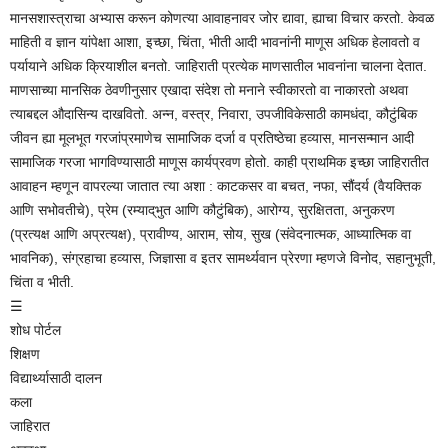
मानसशास्त्राचा अभ्यास करून कोणत्या आवाहनावर जोर द्यावा, ह्याचा विचार करतो. केवळ
माहिती व ज्ञान यांपेक्षा आशा, इच्छा, चिंता, भीती आदी भावनांनी माणूस अधिक हेलावतो व
पर्यायाने अधिक क्रियाशील बनतो. जाहिराती प्रत्येक माणसातील भावनांना चालना देतात.
माणसाच्या मानसिक ठेवणीनुसार एखादा संदेश तो मनाने स्वीकारतो वा नाकारतो अथवा
त्याबद्दल औदासिन्य दाखवितो. अन्न, वस्त्र, निवारा, उपजीविकेसाठी कामधंदा, कौटुंबिक
जीवन ह्या मूलभूत गरजांप्रमाणेच सामाजिक दर्जा व प्रतिष्ठेचा हव्यास, मानसन्मान आदी
सामाजिक गरजा भागविण्यासाठी माणूस कार्यप्रवण होतो. काही प्राथमिक इच्छा जाहिरातीत
आवाहन म्हणून वापरल्या जातात त्या अशा : काटकसर वा बचत, नफा, सौंदर्य (वैयक्तिक
आणि सभोवतीचे), प्रेम (रम्याद्‌भुत आणि कौटुंबिक), आरोग्य, सुरक्षितता, अनुकरण
(प्रत्यक्ष आणि अप्रत्यक्ष), प्रावीण्य, आराम, सोय, सुख (संवेदनात्मक, आध्यात्मिक वा
भावनिक), संग्रहाचा हव्यास, जिज्ञासा व इतर सामर्थ्यवान प्रेरणा म्हणजे विनोद, सहानुभूती,
चिंता व भीती.
☰
शोध पोर्टल
शिक्षण
विद्यार्थ्यासाठी दालन
कला
जाहिरात