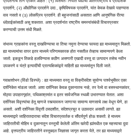
प्रदर्शनांचे तीन प्रकार आहेत : (१) विशेषतः निर्यात धंद्याची आंतरराष्ट्रीय व प्रादेशिक
प्रदर्शने; (२) औद्योगिक प्रदर्शने उदा., कृषिविषयक प्रदर्शने, यांत केवळ देखावे पाहण्यास
वाव नसतो व (३) लोकप्रिय प्रदर्शने. ही बहुजनांसाठी असतात आणि आनुषंगिक रीत्या
धंदेवाईकांसाठी असू शकतात. अशा प्रदर्शनांत राष्ट्रीय समस्यांसंबंधी विचारप्रसार
करण्याची उत्तम संधी मिळते.
संभाव्य ग्राहकांना वस्तू दाखविण्याचा वा तिचा नमुना देण्याचा फायदा ह्या माध्यमातून मिळतो.
ह्या माध्यामांचा वापर इतर माध्यमे परिणामकारक होत नसतील तेव्हाच सामान्यपणे केला
जातो. इकडून तिकडे हलविण्यास कठीण असणारी एखादी वस्तू वा उत्पादन तसेच नवीन
उपकरणे व यंत्रे इत्यादींची प्रात्यक्षिकांद्वारे माहिती ह्या माध्यमांतून दिली जाते.
गवाक्षशोभन (विंडो डिस्प्ले) : ह्या माध्यमात वस्तू वा विक्रीसंदेश सुयोग्य पार्श्वभूमीवर एका
दर्शनिकेत मांडला जातो. अशा दर्शनिका केवळ दुकानातच नव्हे, तर रेल्वे वा बसस्थानकांवर,
मोठ्या उपाहारगृहांत, पथिकाश्रमांत व इतर सार्वजनिक स्थळी उभारण्यात येतात. अशा
दर्शनिका विवृत्त्यांचा हेतू म्हणजे रस्त्यावरून जाणाऱ्या सामान्य माणसाचे लक्ष वेधून घेणे, हा
असतो. अशी दर्शनिका विवृत्ती ठसठशीत, संदेशप्रचुर व उठावदार असावी लागते. ह्या
माध्यमाद्वारे जाहिरातदाराचा संदेश विचारप्रवर्तक व सौंदर्यपूर्ण होऊ शकतो. हे माध्यम
जाहिरातीची मोहिम व दुकानातून वस्तूची केलेली अंतिम खरेदी ह्यांमधील एक महत्त्वाचा दुवा
आहे. वृत्तपत्रीय जाहिरातीने वस्तूबद्दल जिज्ञासा जागृत करता येते, तर ह्या माध्यमाद्वारे