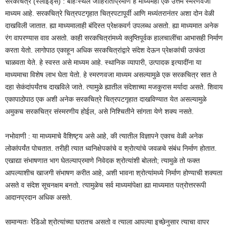
सरकचित्रे (स्लाइड्‌स) : बहिःस्थल जाहिरातीप्रमाणे हे माध्यमही एक उत्तम स्मरणवजा
माध्यम आहे. सरकचित्रे चित्रपटगृहात चित्रपटापूर्वी आणि मध्यंतरानंतर अशा दोन वेळी
दाखविली जातात. ह्या माध्यमालाही बंदिस्त प्रेक्षकवर्ग उपलब्ध असतो. ह्या माध्यमात अनेक
रंग वापरण्यास वाव असतो. काही सरकचित्रांमध्ये क्लृप्तिपूर्वक हालचालींचा आभासही निर्माण
करता येतो. लागोपाठ एकाहून अधिक सरकचित्रांद्वारे संदेश देऊन प्रेक्षकांची उत्कंठा
चाळवता येते. हे स्वस्त असे माध्यम आहे. स्थानिक व्यापारी, उत्पादक इत्यादींना या
माध्यमाचा विशेष लाभ घेता येतो. हे स्मरणवजा माध्यम असल्यामुळे एक सरकचित्र सात ते
दहा सेकंदांपर्यंतच दाखविले जाते. त्यामुळे ह्यातील संदेशाच्या मजकुरास मर्यादा असते. शिवाय
एकापाठोपाठ एक अशी अनेक सरकचित्रे चित्रपटगृहात दाखविण्यात येत असल्यामुळे
अमुकच सरकचित्र संस्मरणीय होईल, असे निश्चितीने सांगता येणे शक्य नसते.
नभोवाणी : या माध्यमाचे वैशिष्ट्य असे आहे, की त्यातील विज्ञापने एकाच वेळी अनेक
लोकांपर्यंत पोचतात. तरीही त्यात ध्वनिक्षेपकांचे व श्रोत्यांचे जवळचे संबंध निर्माण होतात.
एखाद्या संभाषणात भाग घेतल्याप्रमाणे निवेदक श्रोत्यांशी बोलतो; त्यामुळे तो फक्त
आपल्याशीच खाजगी संभाषण करीत आहे, अशी भावना श्रोत्यांमध्ये निर्माण होण्याची शक्यता
असते व संदेश सूचनक्षम बनतो. त्यामुळेच सर्व माध्यमांपेक्षा ह्या माध्यमात पत्रोत्तररूपी
आदानप्रदान अधिक असते.
सामान्यतः रेडिओ श्रोत्यांच्या घरातच असतो व त्याला आपल्या इच्छेनुसार त्याचा वापर