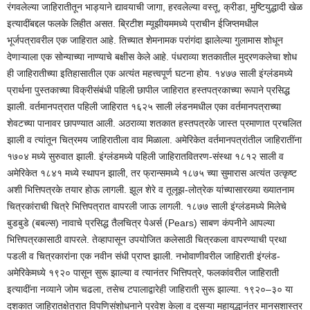
रंगवलेल्या जाहिरातीतून भाड्याने द्यावयाची जागा, हरवलेल्या वस्तू, क्रीडा, मुष्टियुद्धादी खेळ
इत्यादींबद्दल फलके लिहीत असत. ब्रिटीश म्यूझीयममध्ये प्राचीन ईजिप्तमधील
भूर्जपत्रावरील एक जाहिरात आहे. तिच्यात शेमनामक परांगंदा झालेल्या गुलामास शोधून
देणाऱ्याला एक सोन्याच्या नाण्याचे बक्षीस केले आहे. पंधराव्या शतकातील मुद्रणकलेचा शोध
ही जाहिरातीच्या इतिहासातील एक अत्यंत महत्त्वपूर्ण घटना होय. १४७७ साली इंग्लंडमध्ये
प्रार्थना पुस्तकाच्या विक्रीसंबंधी पहिली छापील जाहिरात हस्तपत्रकाच्या रूपाने प्रसिद्ध
झाली. वर्तमानपत्रात पहिली जाहिरात १६२५ साली लंडनमधील एका वर्तमानपत्राच्या
शेवटच्या पानावर छापण्यात आली. अठराव्या शतकात हस्तपत्रके जास्त प्रमाणात प्रचलित
झाली व त्यांतून चित्रमय जाहिरातीला वाव मिळाला. अमेरिकेत वर्तमानपत्रांतील जाहिरातींना
१७०४ मध्ये सुरुवात झाली. इंग्लंडमध्ये पहिली जाहिरातवितरण-संस्था १८१२ साली व
अमेरिकेत १८४१ मध्ये स्थापन झाली, तर फ्रान्समध्ये १८७५ च्या सुमारास अत्यंत उत्कृष्ट
अशी भित्तिपत्रके तयार होऊ लागली. झूल शेरे व तूलूझ-लोत्रेक यांच्यासारख्या ख्यातनाम
चित्रकांराची चित्रे भित्तिपत्रात वापरली जाऊ लागली. १८७७ साली इंग्लंडमध्ये मिलेचे
बुडबुडे (बबल्स) नावाचे प्रसिद्ध तैलचित्र पेअर्स (Pears) साबण कंपनीने आपल्या
भित्तिपत्रकासाठी वापरले. तेव्हापासून उपयोजित कलेसाठी चित्रकला वापरण्याची प्रथा
पडली व चित्रकारांना एक नवीन संधी प्राप्त झाली. नभोवाणीवरील जाहिराती इंग्लंड-
अमेरिकेमध्ये १९२० पासून सुरू झाल्या व त्यानंतर भित्तिपत्रे, फलकांवरील जाहिराती
इत्यादींना नव्याने जोम चढला, तसेच टपालाद्वारेही जाहिराती सुरू झाल्या. १९२०–३० या
दशकात जाहिरातक्षेत्रात विपणिसंशोधनाने प्रवेश केला व दुसऱ्या महायुद्धानंतर मानसशास्त्र