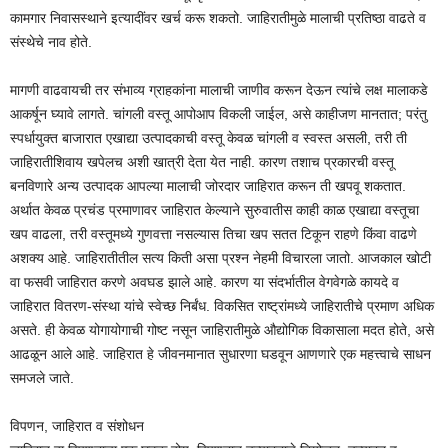
कामगार निवासस्थाने इत्यादींवर खर्च करू शकतो. जाहिरातीमुळे मालाची प्रतिष्ठा वाढते व
संस्थेचे नाव होते.
मागणी वाढवायची तर संभाव्य ग्राहकांना मालाची जाणीव करून देऊन त्यांचे लक्ष मालाकडे
आकर्षून घ्यावे लागते. चांगली वस्तू आपोआप विकली जाईल, असे काहीजण मानतात; परंतु
स्पर्धायुक्त बाजारात एखाद्या उत्पादकाची वस्तू केवळ चांगली व स्वस्त असली, तरी ती
जाहिरातीशिवाय खपेलच अशी खात्री देता येत नाही. कारण तशाच प्रकारची वस्तू
बनविणारे अन्य उत्पादक आपल्या मालाची जोरदार जाहिरात करून ती खपवू शकतात.
अर्थात केवळ प्रचंड प्रमाणावर जाहिरात केल्याने सुरुवातीस काही काळ एखाद्या वस्तूचा
खप वाढला, तरी वस्तूमध्ये गुणवत्ता नसल्यास तिचा खप सतत टिकून राहणे किंवा वाढणे
अशक्य आहे. जाहिरातीतील सत्य किती असा प्रश्न नेहमी विचारला जातो. आजकाल खोटी
वा फसवी जाहिरात करणे अवघड झाले आहे. कारण या संदर्भातील वेगवेगळे कायदे व
जाहिरात वितरण-संस्था यांचे स्वेच्छ निर्बंध. विकसित राष्ट्रांमध्ये जाहिरातीचे प्रमाण अधिक
असते. ही केवळ योगायोगाची गोष्ट नसून जाहिरातीमुळे औद्योगिक विकासाला मदत होते, असे
आढळून आले आहे. जाहिरात हे जीवनमानात सुधारणा घडवून आणणारे एक महत्त्वाचे साधन
समजले जाते.
विपणन, जाहिरात व संशोधन