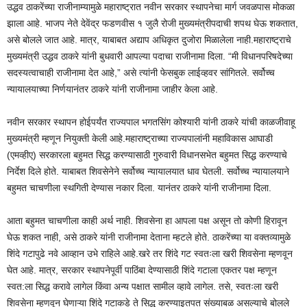
उद्धव ठाकरेंच्या राजीनाम्यामुळे महाराष्ट्रात नवीन सरकार स्थापनेचा मार्ग जवळपास मोकळा
झाला आहे. भाजप नेते देवेंद्र फडणवीस १ जुलै रोजी मुख्यमंत्रीपदाची शपथ घेऊ शकतात,
असे बोलले जात आहे. मात्र, याबाबत अद्याप अधिकृत दुजोरा मिळालेला नाही.महाराष्ट्राचे
मुख्यमंत्री उद्धव ठाकरे यांनी बुधवारी आपल्या पदाचा राजीनामा दिला. “मी विधानपरिषदेच्या
सदस्यत्वाचाही राजीनामा देत आहे,” असे त्यांनी फेसबुक लाईव्हवर सांगितले. सर्वोच्च
न्यायालयाच्या निर्णयानंतर ठाकरे यांनी राजीनामा जाहीर केला आहे.
नवीन सरकार स्थापन होईपर्यंत राज्यपाल भगतसिंग कोश्यारी यांनी ठाकरे यांची काळजीवाहू
मुख्यमंत्री म्हणून नियुक्ती केली आहे.महाराष्ट्राच्या राज्यपालांनी महाविकास आघाडी
(एमव्हीए) सरकारला बहुमत सिद्ध करण्यासाठी गुरुवारी विधानसभेत बहुमत सिद्ध करण्याचे
निर्देश दिले होते. याबाबत शिवसेनेने सर्वोच्च न्यायालयात धाव घेतली. सर्वोच्च न्यायालयाने
बहुमत चाचणीला स्थगिती देण्यास नकार दिला. यानंतर ठाकरे यांनी राजीनामा दिला.
आता बहुमत चाचणीला काही अर्थ नाही. शिवसेना हा आपला पक्ष असून तो कोणी हिरावून
घेऊ शकत नाही, असे ठाकरे यांनी राजीनामा देताना म्हटले होते. ठाकरेंच्या या वक्तव्यामुळे
शिंदे गटापुढे नवे आव्हान उभे राहिले आहे.खरे तर शिंदे गट स्वतःला खरी शिवसेना म्हणवून
घेत आहे. मात्र, सरकार स्थापनेपूर्वी पाठिंबा देण्यासाठी शिंदे गटाला एकतर पक्ष म्हणून
स्वत:ला सिद्ध करावे लागेल किंवा अन्य पक्षात सामील व्हावे लागेल. तसे, स्वतःला खरी
शिवसेना म्हणवून घेणाऱ्या शिंदे गटाकडे ते सिद्ध करण्याइतपत संख्याबळ असल्याचे बोलले