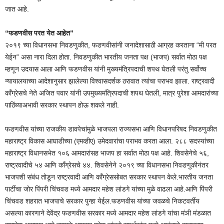
जात आहे.
“फडणवीस परत येत आहेत”
२०१९ च्या विधानसभा निवडणुकीत, फडणवीसांनी जनादेशासाठी आग्रह करताना “मी परत
येईन” असा नारा दिला होता. निवडणुकीत भारतीय जनता पक्ष (भाजप) सर्वात मोठा पक्ष
म्हणून उदयास आला आणि फडणवीस यांनी मुख्यमंत्रिपदाची शपथ घेतली परंतु सर्वोच्च
न्यायालयाच्या आदेशानुसार झालेल्या विश्वासदर्शक ठरावात त्यांचा पराभव झाला. राष्ट्रवादी
काँग्रेसचे नेते अजित पवार यांनी उपमुख्यमंत्रिपदाची शपथ घेतली, मात्र पुरेशा आमदारांच्या
पाठिंब्याअभावी सरकार स्थापन होऊ शकले नाही.
फडणवीस यांच्या राजकीय डावपेचांमुळे भाजपला राज्यसभा आणि विधानपरिषद निवडणुकीत
महाराष्ट्र विकास आघाडीच्या (एमव्हीए) उमेदवारांचा पराभव करता आला. २८८ सदस्यांच्या
महाराष्ट्र विधानसभेत १०६ आमदारांसह भाजप हा सर्वात मोठा पक्ष आहे. शिवसेनेचे ५६,
राष्ट्रवादीचे ५४ आणि काँग्रेसचे ४४. शिवसेनेने २०१९ च्या विधानसभा निवडणुकीनंतर
भाजपशी संबंध तोडून राष्ट्रवादी आणि काँग्रेससोबत सरकार स्थापन केले.भारतीय जनता
पार्टीचा जोर पिंपरी चिंचवड मध्ये आमदार महेश लांडगे यांच्या मुळे वाढला आहे.आणि पिंपरी
चिंचवड शहरात भाजपाचे सरकार पुन्हा येईल.फडणवीस यांच्या जवळचे निकटवर्तीय
असल्या कारणाने देवेंद्र फडणवीस सरकार मध्ये आमदार महेश लांडगे यांचा मंञी मंडळात