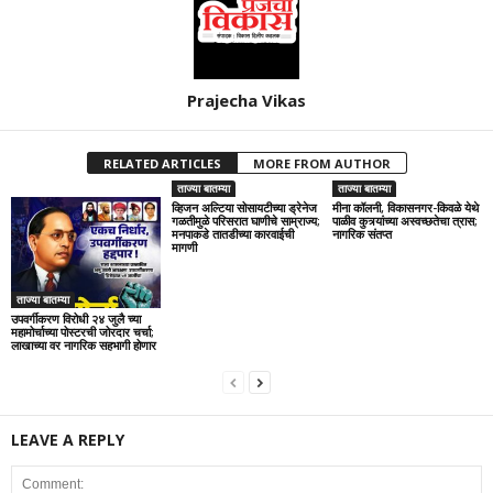
Prajecha Vikas
RELATED ARTICLES
MORE FROM AUTHOR
ताज्या बातम्या
ताज्या बातम्या
व्हिजन अल्टिया सोसायटीच्या ड्रेनेज
मीना कॉलनी, विकासनगर-किवळे येथे
गळतीमुळे परिसरात घाणीचे साम्राज्य;
पाळीव कुत्र्यांच्या अस्वच्छतेचा त्रास;
मनपाकडे तातडीच्या कारवाईची
नागरिक संतप्त
मागणी
ताज्या बातम्या
उपवर्गीकरण विरोधी २४ जुलै च्या
महामोर्चाच्या पोस्टरची जोरदार चर्चा;
लाखाच्या वर नागरिक सहभागी होणार
LEAVE A REPLY