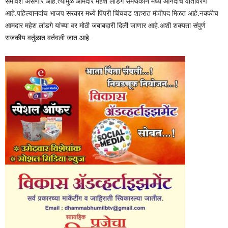
समावेश असणार आहे.त्यामुळे आमदार महेश लांडगे समर्थकांन मध्ये आनंदाचे वातावरण
आहे.पहिल्यानदांच भाजप सरकार मध्ये पिंपरी चिंचवड शहरात मंञीपद मिळत आहे.नक्कीच
आमदार महेश लांडगे यांच्या वर मोठी जबाबदारी दिली जाणार आहे.अशी शक्यता संपुर्ण
राजकीय वर्तुळात वर्तवली जात आहे.