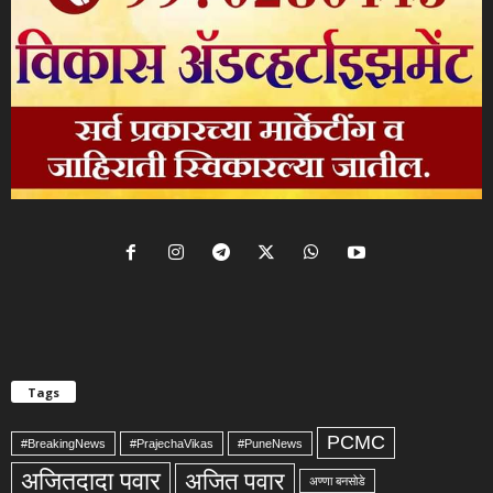
Tags
PCMC
#BreakingNews
#PrajechaVikas
#PuneNews
अजितदादा पवार
अजित पवार
अण्णा बनसोडे