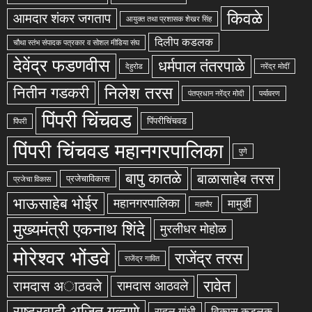
किवळे
आमदार शंकर जगताप
आयुक्त तथा प्रशासक शेखर सिंह
दिलीप कडलक
चौथा स्तंभ संपादक पत्रकार व सोशल मीडिया संघ
देवेंद्र फडणवीस
धर्मपाल तंतरपाळे
देहुरोड
नरेंद्र मोदीं
निलेश तरस
नितीन गडकरी
पंतप्रधान नरेंद्र मोदी
पर्यावरण
पिंपरी चिंचवड
पिंपरीचिंचवड
पिंपरी
पिंपरी चिंचवड महानगरपालिका
पुणे
बापु कातळे
बाळासाहेब तरस
प्रजेचाविकास
प्रजेचा विकास
भाऊसाहेब भोईर
महानगरपालिका
मामुर्डी
महापौर
मुख्यमंत्री एकनाथ शिंदे
मुरलीधर मोहोळ
मोरेश्वर भोंडवे
राजेंद्र तरस
राजेंद्र गावित
रावेत
रामदास अाठवले
रामदास आठवले
राष्ट्रवादी अजित गव्हाणे
राहुल गांधी
विकास कडलक