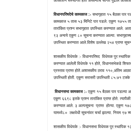
अधिवेशन संस्थगित होत असल्याचे सांगत पुढील अधिवेश
विधानपरिषदेचे कामकाज :-
सभागृहात १५ बैठका पार पड
कामकाज ५ तास ५३ मिनिटे पार पडले. एकूण १७५५ तारां
तारांकित प्रश्न सभागृहात उपस्थित करण्यात आले. अता
९३ अन्वये एकूण ८० सूचना करण्यात आल्या. सभागृहाच्य
उपस्थित करण्यात आले.विशेष उल्लेख २५४ प्राप्त सूचना
शासकीय विधेयके :- विधानपरिषद विधेयक पुर:स्थापिक २
करण्यात आलेली विधेयके ११ होते, विधानसभेकडे शिफा
प्रस्ताव प्राप्त होते.अशासकीय ठराव ११०,अंतिम आठवड
उपस्थिती होती. एकूण सरासरी उपस्थिती ८५.७१ टक्के 
विधानसभा कामकाज :-
एकूण १५ बैठका पार पडल्या अ
एकूण ६६९८ इतके प्रश्न तारांकित प्राप्त होते. त्यापैक
करण्यात आले. ३ अल्पसूचना प्राप्त होत्या. एकूण १७८७ ल
यामध्ये८० लक्षवेधी सूचनांवर चर्चा झाल्या. नियम ९७ च्य
शासकीय विधेयके :- विधानसभा विधेयक पुर:स्थापिक १३