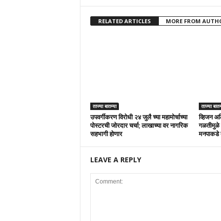
RELATED ARTICLES
MORE FROM AUTH
ताज्या बातम्या
ताज्या बातम
उपवर्गीकरण विरोधी २४ जुलै च्या महामोर्चाच्या
व्हिजन अल
पोस्टरची जोरदार चर्चा; लाखाच्या वर नागरिक
गळतीमुळे 
सहभागी होणार
मनपाकडे 
LEAVE A REPLY