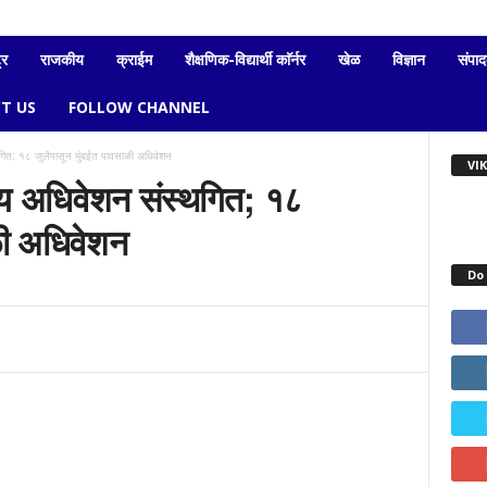
्र
राजकीय
क्राईम
शैक्षणिक-विद्यार्थी काॅर्नर
खेळ
विज्ञान
संपा
T US
FOLLOW CHANNEL
थगित; १८ जुलैपासून मुंबईत पावसाळी अधिवेशन
VI
ीय अधिवेशन संस्थगित; १८
ळी अधिवेशन
Do 