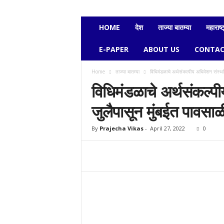
e
c
h
HOME
देश
ताज्या बातम्या
महाराष्ट
a
v
E-PAPER
ABOUT US
CONTAC
i
k
Home
ताज्या बातम्या
विधिमंडळाचे अर्थसंकल्पीय अधिवेशन संस्
a
विधिमंडळाचे अर्थसंकल्प
s
जुलैपासून मुंबईत पावसा
By
Prajecha Vikas
-
April 27, 2022
0