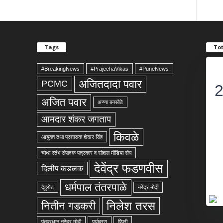
Tags
Tot
#BreakingNews
#PrajechaVikas
#PuneNews
अजितदादा पवार
PCMC
अजित पवार
अण्णा बनसोडे
आमदार शंकर जगताप
किवळे
आयुक्त तथा प्रशासक शेखर सिंह
चौथा स्तंभ संपादक पत्रकार व सोशल मीडिया संघ
देवेंद्र फडणवीस
दिलीप कडलक
धर्मपाल तंतरपाळे
देहुरोड
नरेंद्र मोदीं
निलेश तरस
नितीन गडकरी
पंतप्रधान नरेंद्र मोदी
पर्यावरण
पिंपरी