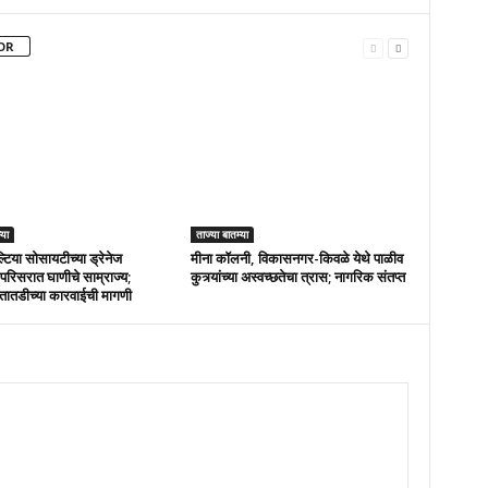
OR
्या
ताज्या बातम्या
्टिया सोसायटीच्या ड्रेनेज
मीना कॉलनी, विकासनगर-किवळे येथे पाळीव
परिसरात घाणीचे साम्राज्य;
कुत्र्यांच्या अस्वच्छतेचा त्रास; नागरिक संतप्त
तातडीच्या कारवाईची मागणी