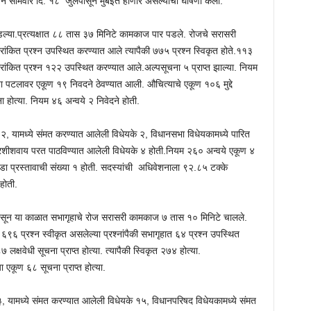
न सोमवार दि. १८ जुलैपासून मुंबईत होणार असल्याची घोषणा केली.
ल्या.प्रत्यक्षात ८८ तास ३७ मिनिटे कामकाज पार पडले. रोजचे सरासरी
कित प्रश्न उपस्थित करण्यात आले त्यापैकी ७७५ प्रश्न स्विकृत होते.११३
रांकित प्रश्न १२२ उपस्थित करण्यात आले.अल्पसूचना ५ प्राप्त झाल्या. नियम
ा पटलावर एकूण १९ निवदने ठेवण्यात आली. औचित्याचे एकूण १०६ मुद्दे
 होत्या. नियम ४६ अन्वये २ निवेदने होती.
, यामध्ये संमत करण्यात आलेली विधेयके २, विधानसभा विधेयकामध्ये पारित
रशीशवाय परत पाठविण्यात आलेली विधेयके ४ होती.नियम २६० अन्वये एकूण ४
ा प्रस्तावाची संख्या १ होती. सदस्यांची अधिवेशनाला ९२.८५ टक्के
होती.
सून या काळात सभागृहाचे रोज सरासरी कामकाज ७ तास १० मिनिटे चालले.
ी ६९६ प्रश्न स्वीकृत असलेल्या प्रश्नांपैकी सभागृहात ६४ प्रश्न उपस्थित
क्षवेधी सूचना प्राप्त होत्या. त्यापैकी स्विकृत २७४ होत्या.
ा एकूण ६८ सूचना प्राप्त होत्या.
, यामध्ये संमत करण्यात आलेली विधेयके १५, विधानपरिषद विधेयकामध्ये संमत