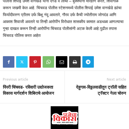
पोलीस शिपाई उमेश वानखेडे यांना दगड व लाथा – बुक्क्यांनी मारहाण करत, शिवीगाळ
करून जखमी केल आहे. चिंचवड पोलीस स्टेशनमध्ये पोलीस शिपाई उमेश वानखेडे ह्यांचा
फिर्यादीवरुण प्रीतम उर्फ बिक्षू नंदू आवतारे, गौरव उर्फ कैची ज्योतीराम जोगदंड आणि
आकाश शिवाजी अवतारे या तिन्ही आरोपींन विरोधात शासकीय कामात अडथळा आणल्याचा
गुन्हा दाखल करून तिन्ही आरोपींना चिंचवड पोलीसांनी अटक केली आहे.पुढील तपास
चिंचवड पोलिस करत आहेत
Previous article
Next article
पिंपरी चिंचवड- रविवारी उद्योजकता
देहुगाव-विठ्ठलवाडीतुन ट्राॅली सहित
विकास मार्गदर्शन शिबिराचे आयोजन
ट्रॅक्टर नेला चोरुन