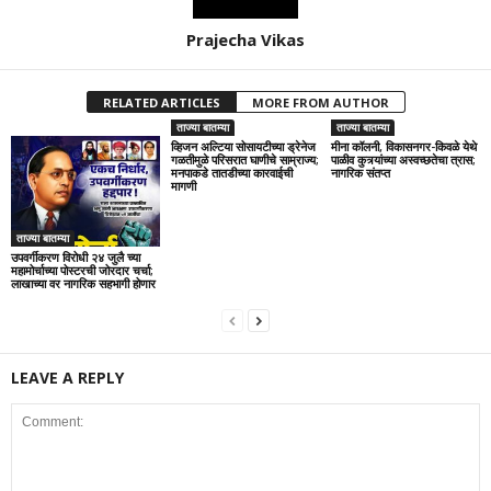
Prajecha Vikas
RELATED ARTICLES
MORE FROM AUTHOR
ताज्या बातम्या
ताज्या बातम्या
व्हिजन अल्टिया सोसायटीच्या ड्रेनेज
मीना कॉलनी, विकासनगर-किवळे येथे
गळतीमुळे परिसरात घाणीचे साम्राज्य;
पाळीव कुत्र्यांच्या अस्वच्छतेचा त्रास;
मनपाकडे तातडीच्या कारवाईची
नागरिक संतप्त
मागणी
ताज्या बातम्या
उपवर्गीकरण विरोधी २४ जुलै च्या
महामोर्चाच्या पोस्टरची जोरदार चर्चा;
लाखाच्या वर नागरिक सहभागी होणार
LEAVE A REPLY