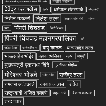
दिलीप कडलक
चौथा स्तंभ संपादक पत्रकार व सोशल मीडिया संघ
देवेंद्र फडणवीस
धर्मपाल तंतरपाळे
देहुरोड
नरेंद्र मोदीं
निलेश तरस
नितीन गडकरी
पंतप्रधान नरेंद्र मोदी
पर्यावरण
पिंपरी चिंचवड
पिंपरीचिंचवड
पिंपरी
पिंपरी चिंचवड महानगरपालिका
पुणे
बापु कातळे
बाळासाहेब तरस
प्रजेचाविकास
प्रजेचा विकास
भाऊसाहेब भोईर
महानगरपालिका
मामुर्डी
महापौर
मुख्यमंत्री एकनाथ शिंदे
मुरलीधर मोहोळ
मोरेश्वर भोंडवे
राजेंद्र तरस
राजेंद्र गावित
रावेत
रामदास अाठवले
रामदास आठवले
राष्ट्रवादी अजित गव्हाणे
राहुल गांधी
विकास कडलक
शरद पवार