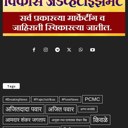
Tags
PCMC
#BreakingNews
#PrajechaVikas
#PuneNews
अजितदादा पवार
अजित पवार
अण्णा बनसोडे
किवळे
आमदार शंकर जगताप
आयुक्त तथा प्रशासक शेखर सिंह