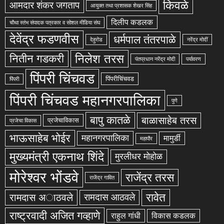
किवळे
आमदार शंकर जगताप
आयुक्त तथा प्रशासक शेखर सिंह
दिलीप कडलक
चौथा स्तंभ संपादक पत्रकार व सोशल मीडिया संघ
देवेंद्र फडणवीस
धर्मपाल तंतरपाळे
देहुरोड
नरेंद्र मोदीं
निलेश तरस
नितीन गडकरी
पंतप्रधान नरेंद्र मोदी
पर्यावरण
पिंपरी चिंचवड
पिंपरीचिंचवड
पिंपरी
पिंपरी चिंचवड महानगरपालिका
पुणे
बापु कातळे
बाळासाहेब तरस
प्रजेचाविकास
प्रजेचा विकास
भाऊसाहेब भोईर
महानगरपालिका
मामुर्डी
महापौर
मुख्यमंत्री एकनाथ शिंदे
मुरलीधर मोहोळ
मोरेश्वर भोंडवे
राजेंद्र तरस
राजेंद्र गावित
रावेत
रामदास अाठवले
रामदास आठवले
राष्ट्रवादी अजित गव्हाणे
राहुल गांधी
विकास कडलक