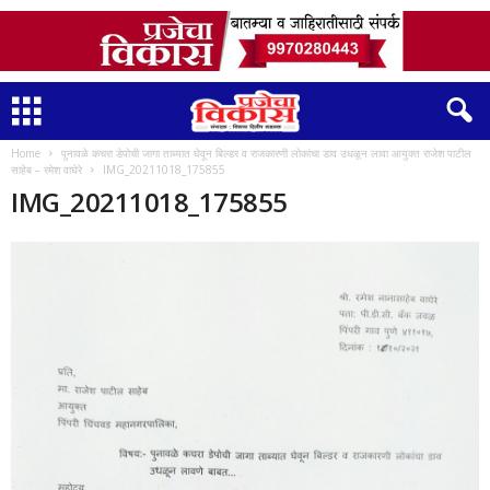
Home
पुनावळे कचरा डेपोची जागा ताब्यात घेवून बिल्डर व राजकारणी लोकांचा डाव उधळून लावा आयुक्त राजेश पाटील
साहेब – रमेश वाघेरे
IMG_20211018_175855
IMG_20211018_175855