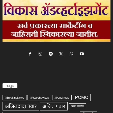
Tags
PCMC
#BreakingNews
#PrajechaVikas
#PuneNews
अजितदादा पवार
अजित पवार
अण्णा बनसोडे