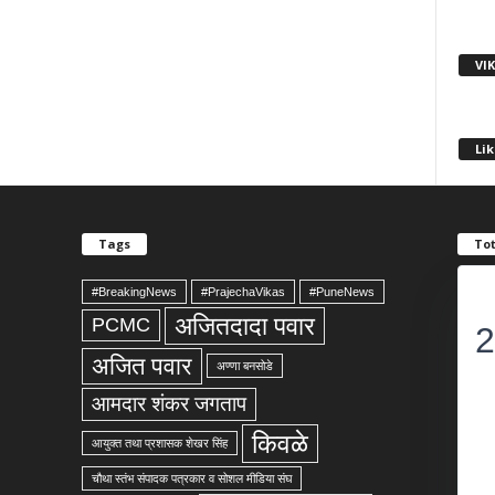
VI
Lik
Tags
Tot
#BreakingNews
#PrajechaVikas
#PuneNews
अजितदादा पवार
PCMC
2
अजित पवार
अण्णा बनसोडे
आमदार शंकर जगताप
किवळे
आयुक्त तथा प्रशासक शेखर सिंह
चौथा स्तंभ संपादक पत्रकार व सोशल मीडिया संघ