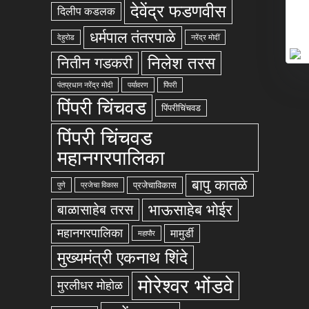
देवेंद्र फडणवीस
दिलीप कडलक
धर्मपाल तंतरपाळे
देहुरोड
नरेंद्र मोदीं
निलेश तरस
नितीन गडकरी
पंतप्रधान नरेंद्र मोदी
पर्यावरण
पिंपरी
पिंपरी चिंचवड
पिंपरीचिंचवड
पिंपरी चिंचवड
महानगरपालिका
बापु कातळे
प्रजेचाविकास
पुणे
प्रजेचा विकास
भाऊसाहेब भोईर
बाळासाहेब तरस
महानगरपालिका
मामुर्डी
महापौर
मुख्यमंत्री एकनाथ शिंदे
मोरेश्वर भोंडवे
मुरलीधर मोहोळ