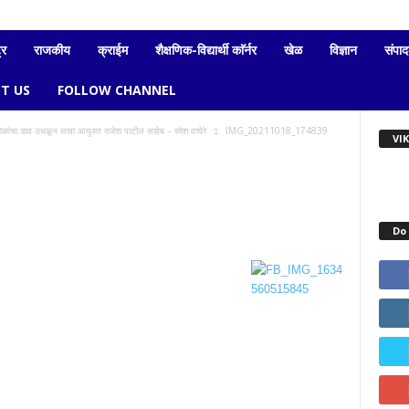
्र
राजकीय
क्राईम
शैक्षणिक-विद्यार्थी काॅर्नर
खेळ
विज्ञान
संपा
T US
FOLLOW CHANNEL
लोकांचा डाव उधळून लावा आयुक्त राजेश पाटील साहेब – रमेश वाघेरे
IMG_20211018_174839
VI
Do 