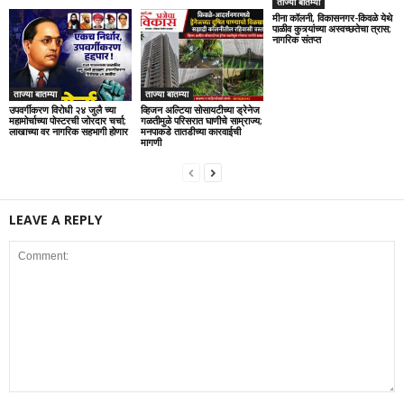
ताज्या बातम्या
मीना कॉलनी, विकासनगर-किवळे येथे
पाळीव कुत्र्यांच्या अस्वच्छतेचा त्रास;
नागरिक संतप्त
ताज्या बातम्या
ताज्या बातम्या
उपवर्गीकरण विरोधी २४ जुलै च्या
व्हिजन अल्टिया सोसायटीच्या ड्रेनेज
महामोर्चाच्या पोस्टरची जोरदार चर्चा;
गळतीमुळे परिसरात घाणीचे साम्राज्य;
लाखाच्या वर नागरिक सहभागी होणार
मनपाकडे तातडीच्या कारवाईची
मागणी
LEAVE A REPLY