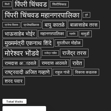
पिंपरी चिंचवड
पिंपरीचिंचवड
पिंपरी
पिंपरी चिंचवड महानगरपालिका
पुणे
बापु कातळे
बाळासाहेब तरस
प्रजेचाविकास
प्रजेचा विकास
भाऊसाहेब भोईर
महानगरपालिका
मामुर्डी
महापौर
मुख्यमंत्री एकनाथ शिंदे
मुरलीधर मोहोळ
मोरेश्वर भोंडवे
राजेंद्र तरस
राजेंद्र गावित
रावेत
रामदास अाठवले
रामदास आठवले
राष्ट्रवादी अजित गव्हाणे
राहुल गांधी
विकास कडलक
शरद पवार
Total Visits