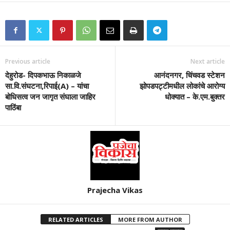
Previous article
Next article
देहुरोड- दिपकभाऊ निकाळजे
आनंदनगर, चिंचवड स्टेशन
सा.वि.संघटना,रिपाई(A) – यांचा
झोपडपट्टीमधील लोकांचे आरोग्य
बोधिसत्व जन जागृत संघाला जाहिर
धोक्यात – के.एम.बुक्तर
पाठिंबा
Prajecha Vikas
RELATED ARTICLES
MORE FROM AUTHOR