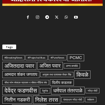
Tags
PCMC
#BreakingNews
#PrajechaVikas
#PuneNews
अजितदादा पवार
अजित पवार
अण्णा बनसोडे
किवळे
आमदार शंकर जगताप
आयुक्त तथा प्रशासक शेखर सिंह
दिलीप कडलक
चौथा स्तंभ संपादक पत्रकार व सोशल मीडिया संघ
देवेंद्र फडणवीस
धर्मपाल तंतरपाळे
देहुरोड
नरेंद्र मोदीं
निलेश तरस
नितीन गडकरी
पंतप्रधान नरेंद्र मोदी
पर्यावरण