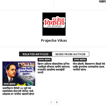
भाषण
Prajecha Vikas
RELATED ARTICLES
MORE FROM AUTHOR
ताज्या बातम्या
ताज्या बातम्या
व्हिजन अल्टिया सोसायटीच्या ड्रेनेज
मीना कॉलनी, विकासनगर-किवळे येथे
गळतीमुळे परिसरात घाणीचे साम्राज्य;
पाळीव कुत्र्यांच्या अस्वच्छतेचा त्रास;
मनपाकडे तातडीच्या कारवाईची
नागरिक संतप्त
मागणी
ताज्या बातम्या
उपवर्गीकरण विरोधी २४ जुलै च्या
महामोर्चाच्या पोस्टरची जोरदार चर्चा;
लाखाच्या वर नागरिक सहभागी होणार