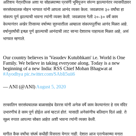
अतिशय नेत्रदीपक अशा या सोहळ्याच्या प्रसंगी भूमिपूजन संपन्न झाल्यानंतर व्यासपीठावर
सरसंघचालक मोहन भागवत यांनी आपला आनंद व्यक्त केला. जवळपास ३० वर्षांचा हा
संकल्प पूर्ण झाल्याची भावना त्यांनी व्यक्त केली. जवळपास गेली २०-३० वर्षे काम
केल्यानंतर अखेर तिसाव्या वर्षाच्या सुरुवातीला आम्हाला संकल्पपूर्तीचा आनंद मिळत आहे.
वर्षानुवर्षांची इच्छा पूर्ण झाल्याची आनंदाची लाट साऱ्या देशातच पाहायला मिळत आहे, असं
भागवत म्हणाले.
Our country believes in 'Vasudev Kutubhkam' i.e. World is One
Family. We believe in taking everyone along. Today is a new
beginning of a new India: RSS Chief Mohan Bhagwat at
#Ayodhya
pic.twitter.com/SAbIi5uii6
— ANI (@ANI)
August 5, 2020
तत्कालिन सरसंघचालक बाळासाहेब देवरस यांनी अनेक वर्षे काम केल्यानंतर हे राम मंदिर
उभारणीचं हे काम पूर्ण होईल असं म्हटलं होतं. यासाठी अनेकांनीच बलिदान दिलं आहे. ते
सूक्ष्म रुपात आपल्या सोबत आहेत अशी भावना त्यांनी व्यक्त केली.
मागील कैक वर्षांचा संघर्ष कधीही विसरता येणार नाही. देशात आज प्रत्येकाच्या मनात