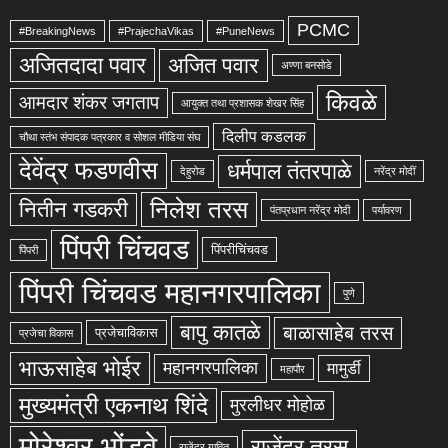
PCMC
#BreakingNews
#PrajechaVikas
#PuneNews
अजितदादा पवार
अजित पवार
अण्णा बनसोडे
किवळे
आमदार शंकर जगताप
आयुक्त तथा प्रशासक शेखर सिंह
दिलीप कडलक
चौथा स्तंभ संपादक पत्रकार व सोशल मीडिया संघ
देवेंद्र फडणवीस
धर्मपाल तंतरपाळे
देहुरोड
नरेंद्र मोदीं
निलेश तरस
नितीन गडकरी
पंतप्रधान नरेंद्र मोदी
पर्यावरण
पिंपरी चिंचवड
पिंपरीचिंचवड
पिंपरी
पिंपरी चिंचवड महानगरपालिका
पुणे
बापु कातळे
बाळासाहेब तरस
प्रजेचाविकास
प्रजेचा विकास
भाऊसाहेब भोईर
महानगरपालिका
मामुर्डी
महापौर
मुख्यमंत्री एकनाथ शिंदे
मुरलीधर मोहोळ
मोरेश्वर भोंडवे
राजेंद्र तरस
राजेंद्र गावित