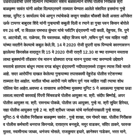
उडवाउडवीची उत्तरे दिल्याने त्यांच्यावर संशय बळावल्याने वरिष्ठ पोलीस निरीक्षक श्री
बाळकृष्ण सावंत यांनी आदेश दिल्याप्रमाणे ताब्यात घेण्यात आलेले संशयित इसमांना गुन्हे
शाखा, युनिट 5 कार्यालय येथे आणून त्यांचेकडे कसुन सखोल चौकशी केली असता अनिकेत
ऊर्फ टायगर बाबुराव शिंदे यांनी गुन्हयाची कबुली दिली व त्याने हा गुन्हा पवन किसन बोरोले
वय 26 वर्षे, रा विठठल रामभाउ कुंभार यांचे प्लॉटींग इंद्रायणी नदी काठी, देहुगाव, जि. पुणे
रा. आटमोडी, ता. राळेगाव, जि यवतमाळ. महेंद्र विजय माने ,सचिन पुर्ण नाव माहित नाही
यांच्या मदतीने केल्याचे कबुल केले.दि. 14 मे 2020 रोजी दुपारी दारू पिण्याचे कारणावरुन
झालेल्या किरकोळ वादातुन दि 15 मे 2020 रोजी रात्रौ 12.30 वा च्या दरम्यान मयतास
लाथा बुक्क्यांनी तोंडावर पंच मारुन डोक्यात दगड मारुन पुरावा नष्ट करण्याचे उद्देशाने
मयताचे हातपाय बांधुन त्यास दगड बांधुन इंद्रायणी नदीपात्रामध्ये टाकुन त्यास जिवे मारले
आहे. सदर आरोपींना दाखल केलेल्या गुन्हयाच्या तपासकामी देहुरोड पोलीस स्टेशनच्या
ताब्यात देत आहोत. यातील चौथा आरोपी नामे सचिन पुर्ण नाव माहित नाही त्याचा शोध
पोलिस घेत आहेत.अवघ्या 4 तासातच अरोपीच्या मुसक्या युनिट 5 ने अवळल्या गुन्हाचा छडा
लावला.सदरची कारवाई पिंपरी चिंचवडचे पोलीस आयुक्त मा. श्री. संदीप बिष्णोई, अपर
पोलीस आयुक्त मा. श्री. रामनाथ पोकळे, पोलीस उप आयुक्त, गुन्हे मा. श्री सुधिर हिरेमठ,
सहा पोलीस आयुकत गुन्हे 2 मा. श्री श्रीधर जाधव यांचे मार्गदर्शनाखाली गुन्हे शाखा,
युनिट-5 चे पोलीस निरीक्षक बाळकृष्ण सावंत , गुन्हे शाखा, राम गोमारे सहा. पोलीस निरीक्षक
व पोलीस कर्मचारी धनराज किरनाळे, दत्तात्रय बनसुडे, मयुर वाडकर, संदिप ठाकरे, फारुक
मुल्ला, स्वामीनाथ जाधव, धनंजय भोसले, राजकुमार इघारे, ज्ञानेश्वर गाडेकर, भरत माने,