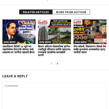
RELATED ARTICLES
MORE FROM AUTHOR
ताज्या बातम्या
ताज्या बातम्या
ताज्या बातम्या
उपवर्गीकरण विरोधी २४ जुलै च्या
व्हिजन अल्टिया सोसायटीच्या ड्रेनेज
मीना कॉलनी, विकासनगर-किवळे येथे
महामोर्चाच्या पोस्टरची जोरदार चर्चा;
गळतीमुळे परिसरात घाणीचे साम्राज्य;
पाळीव कुत्र्यांच्या अस्वच्छतेचा त्रास;
लाखाच्या वर नागरिक सहभागी होणार
मनपाकडे तातडीच्या कारवाईची
नागरिक संतप्त
मागणी
LEAVE A REPLY