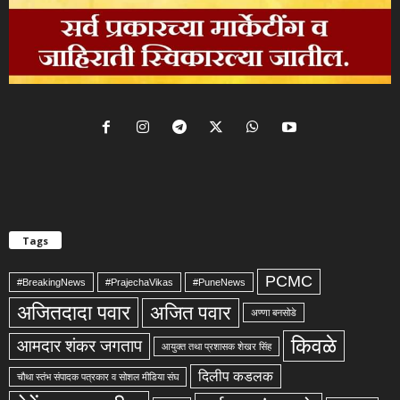
Tags
PCMC
#BreakingNews
#PrajechaVikas
#PuneNews
अजितदादा पवार
अजित पवार
अण्णा बनसोडे
किवळे
आमदार शंकर जगताप
आयुक्त तथा प्रशासक शेखर सिंह
दिलीप कडलक
चौथा स्तंभ संपादक पत्रकार व सोशल मीडिया संघ