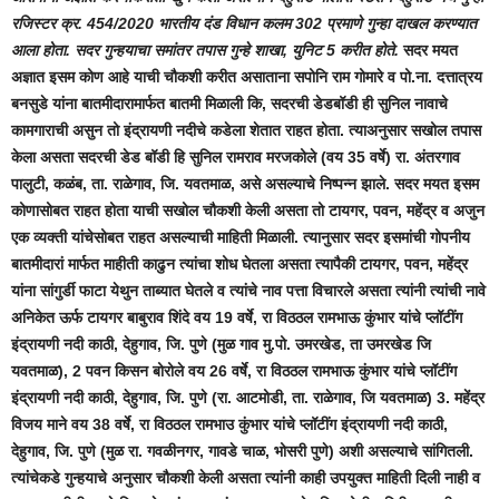
रजिस्टर क्र. 454/2020 भारतीय दंड विधान कलम 302 प्रमाणे गुन्हा दाखल करण्यात
आला होता. सदर गुन्हयाचा समांतर तपास गुन्हे शाखा, युनिट 5 करीत होते.
सदर मयत
अज्ञात इसम कोण आहे याची चौकशी करीत असाताना सपोनि राम गोमारे व पो.ना. दत्तात्रय
बनसुडे यांना बातमीदारामार्फत बातमी मिळाली कि, सदरची डेडबॉडी ही सुनिल नावाचे
कामगाराची असुन तो इंद्रायणी नदीचे कडेला शेतात राहत होता. त्याअनुसार सखोल तपास
केला असता सदरची डेड बॉडी हि सुनिल रामराव मरजकोले (वय 35 वर्षे) रा. अंतरगाव
पालुटी, कळंब, ता. राळेगाव, जि. यवतमाळ, असे असल्याचे निष्पन्न झाले. सदर मयत इसम
कोणासोबत राहत होता याची सखोल चौकशी केली असता तो टायगर, पवन, महेंद्र व अजुन
एक व्यक्ती यांचेसोबत राहत असल्याची माहिती मिळाली. त्यानुसार सदर इसमांची गोपनीय
बातमीदारां मार्फत माहीती काढुन त्यांचा शोध घेतला असता त्यापैकी टायगर, पवन, महेंद्र
यांना सांगुर्डी फाटा येथुन ताब्यात घेतले व त्यांचे नाव पत्ता विचारले असता त्यांनी त्यांची नावे
अनिकेत ऊर्फ टायगर बाबुराव शिंदे वय 19 वर्षे, रा विठठल रामभाऊ कुंभार यांचे प्लॉटींग
इंद्रायणी नदी काठी, देहुगाव, जि. पुणे (मुळ गाव मु.पो. उमरखेड, ता उमरखेड जि
यवतमाळ), 2 पवन किसन बोरोले वय 26 वर्षे, रा विठठल रामभाऊ कुंभार यांचे प्लॉटींग
इंद्रायणी नदी काठी, देहुगाव, जि. पुणे (रा. आटमोडी, ता. राळेगाव, जि यवतमाळ) 3. महेंद्र
विजय माने वय 38 वर्षे, रा विठठल रामभाउ कुंभार यांचे प्लॉटींग इंद्रायणी नदी काठी,
देहुगाव, जि. पुणे (मुळ रा. गवळीनगर, गावडे चाळ, भोसरी पुणे) अशी असल्याचे सांगितली.
त्यांचेकडे गुन्हयाचे अनुसार चौकशी केली असता त्यांनी काही उपयुक्त माहिती दिली नाही व