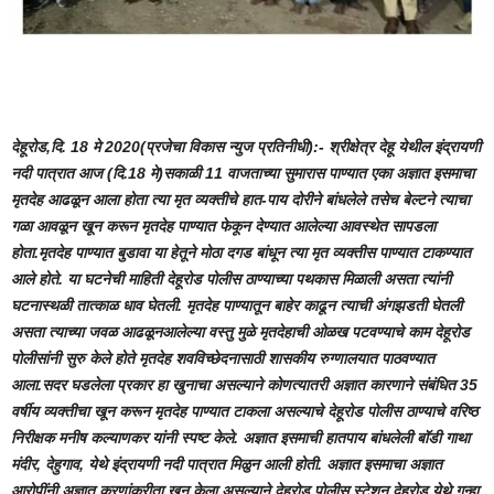
देहूरोड,दि. 18 मे 2020(प्रजेचा विकास न्युज प्रतिनीधी):- श्रीक्षेत्र देहू येथील इंद्रायणी
नदी पात्रात आज (दि.18 मे)सकाळी 11 वाजताच्या सुमारास पाण्यात एका अज्ञात इसमाचा
मृतदेह आढळून आला होता त्या मृत व्यक्तीचे हात-पाय दोरीने बांधलेले तसेच बेल्टने त्याचा
गळा आवळून खून करून मृतदेह पाण्यात फेकून देण्यात आलेल्या आवस्थेत सापडला
होता.मृतदेह पाण्यात बुडावा या हेतूने मोठा दगड बांधून त्या मृत व्यक्तीस पाण्यात टाकण्यात
आले होते. या घटनेची माहिती देहूरोड पोलीस ठाण्याच्या पथकास मिळाली असता त्यांनी
घटनास्थळी तात्काळ धाव घेतली. मृतदेह पाण्यातून बाहेर काढून त्याची अंगझडती घेतली
असता त्याच्या जवळ आढळूनआलेल्या वस्तु मुळे मृतदेहाची ओळख पटवण्याचे काम देहूरोड
पोलीसांनी सुरु केले होते मृतदेह शवविच्छेदनासाठी शासकीय रुग्णालयात पाठवण्यात
आला.सदर घडलेला प्रकार हा खुनाचा असल्याने कोणत्यातरी अज्ञात कारणाने संबंधित 35
वर्षीय व्यक्तीचा खून करून मृतदेह पाण्यात टाकला असल्याचे देहूरोड पोलीस ठाण्याचे वरिष्ठ
निरीक्षक मनीष कल्याणकर यांनी स्पष्ट केले. अज्ञात इसमाची हातपाय बांधलेली बॉडी गाथा
मंदीर, देहुगाव, येथे इंद्रायणी नदी पात्रात मिळुन आली होती. अज्ञात इसमाचा अज्ञात
आरोपींनी अज्ञात करणांकरीता खुन केला असल्याने देहुरोड पोलीस स्टेशन देहुरोड येथे गुन्हा