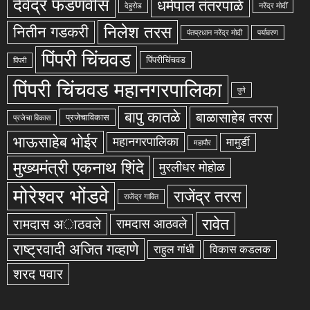
देवेंद्र फडणवीस
धर्मपाल तंतरपाळे
देहुरोड
नरेंद्र मोदीं
निलेश तरस
नितीन गडकरी
पंतप्रधान नरेंद्र मोदी
पर्यावरण
पिंपरी चिंचवड
पिंपरीचिंचवड
पिंपरी
पिंपरी चिंचवड महानगरपालिका
पुणे
बापु कातळे
बाळासाहेब तरस
प्रजेचाविकास
प्रजेचा विकास
भाऊसाहेब भोईर
महानगरपालिका
मामुर्डी
महापौर
मुख्यमंत्री एकनाथ शिंदे
मुरलीधर मोहोळ
मोरेश्वर भोंडवे
राजेंद्र तरस
राजेंद्र गावित
रावेत
रामदास अाठवले
रामदास आठवले
राष्ट्रवादी अजित गव्हाणे
राहुल गांधी
विकास कडलक
शरद पवार