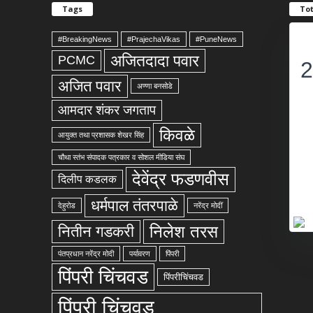
Tags
Tot
#BreakingNews
#PrajechaVikas
#PuneNews
अजितदादा पवार
PCMC
2
अजित पवार
अण्णा बनसोडे
आमदार शंकर जगताप
किवळे
आयुक्त तथा प्रशासक शेखर सिंह
चौथा स्तंभ संपादक पत्रकार व सोशल मीडिया संघ
देवेंद्र फडणवीस
दिलीप कडलक
धर्मपाल तंतरपाळे
देहुरोड
नरेंद्र मोदीं
निलेश तरस
नितीन गडकरी
पंतप्रधान नरेंद्र मोदी
पर्यावरण
पिंपरी
पिंपरी चिंचवड
पिंपरीचिंचवड
पिंपरी चिंचवड