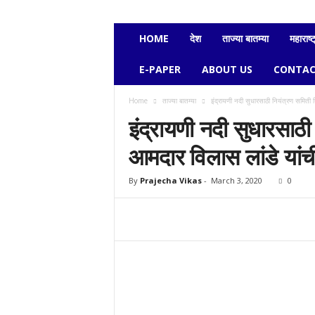
e
c
h
HOME
देश
ताज्या बातम्या
महाराष्ट
a
v
E-PAPER
ABOUT US
CONTAC
i
k
Home
ताज्या बातम्या
इंद्रायणी नदी सुधारसाठी नियंत्रण समिती नि
a
इंद्रायणी नदी सुधारसाठी
s
आमदार विलास लांडे यांची 
By
Prajecha Vikas
-
March 3, 2020
0