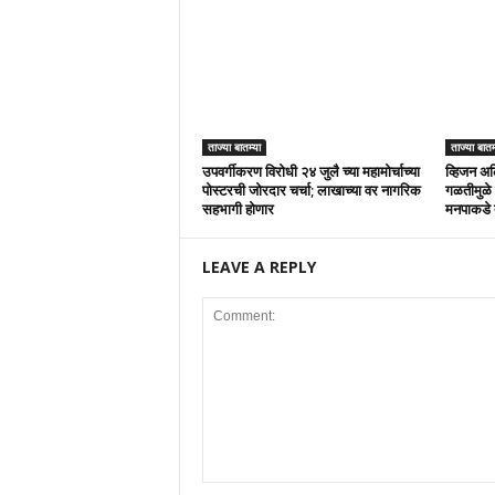
ताज्या बातम्या
ताज्या बातम
उपवर्गीकरण विरोधी २४ जुलै च्या महामोर्चाच्या
व्हिजन अल
पोस्टरची जोरदार चर्चा; लाखाच्या वर नागरिक
गळतीमुळे 
सहभागी होणार
मनपाकडे 
LEAVE A REPLY