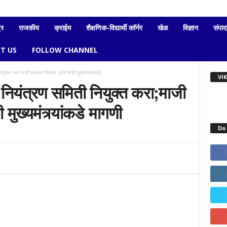
्र
राजकीय
क्राईम
शैक्षणिक-विद्यार्थी काॅर्नर
खेळ
विज्ञान
संपा
T US
FOLLOW CHANNEL
युक्त करा;माजी आमदार विलास लांडे यांची मुख्यमंत्र्यांकडे...
VI
 नियंत्रण समिती नियुक्त करा;माजी
मुख्यमंत्र्यांकडे मागणी
Do 