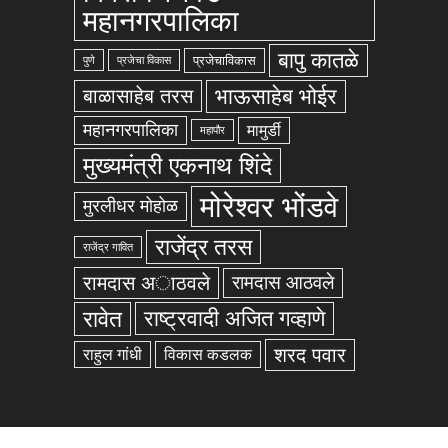
महानगरपालिका
बापु कातळे
प्रजेचाविकास
पुणे
प्रजेचा विकास
भाऊसाहेब भोईर
बाळासाहेब तरस
महानगरपालिका
मामुर्डी
महापौर
मुख्यमंत्री एकनाथ शिंदे
मोरेश्वर भोंडवे
मुरलीधर मोहोळ
राजेंद्र तरस
राजेंद्र गावित
रामदास अाठवले
रामदास आठवले
रावेत
राष्ट्रवादी अजित गव्हाणे
शरद पवार
राहुल गांधी
विकास कडलक