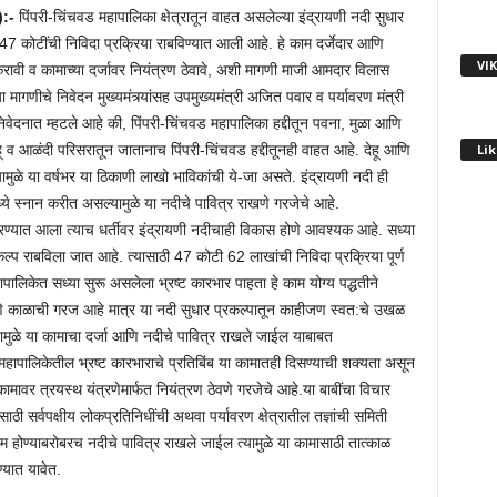
):-
पिंपरी-चिंचवड महापालिका क्षेत्रातून वाहत असलेल्या इंद्रायणी नदी सुधार
 47 कोटींची निविदा प्रक्रिया राबविण्यात आली आहे. हे काम दर्जेदार आणि
VI
 करावी व कामाच्या दर्जावर नियंत्रण ठेवावे, अशी मागणी माजी आमदार विलास
.या मागणीचे निवेदन मुख्यमंत्र्यांसह उपमुख्यमंत्री अजित पवार व पर्यावरण मंत्री
या निवेदनात म्हटले आहे की, पिंपरी-चिंचवड महापालिका हद्दीतून पवना, मुळा आणि
Lik
देहू व आळंदी परिसरातून जातानाच पिंपरी-चिंचवड हद्दीतूनही वाहत आहे. देहू आणि
ल्यामुळे या वर्षभर या ठिकाणी लाखो भाविकांची ये-जा असते. इंद्रायणी नदी ही
्ये स्नान करीत असल्यामुळे या नदीचे पावित्र राखणे गरजेचे आहे.
रण्यात आला त्याच धर्तीवर इंद्रायणी नदीचाही विकास होणे आवश्यक आहे. सध्या
कल्प राबविला जात आहे. त्यासाठी 47 कोटी 62 लाखांची निविदा प्रक्रिया पूर्ण
ालिकेत सध्या सुरू असलेला भ्रष्ट कारभार पाहता हे काम योग्य पद्धतीने
ोणे काळाची गरज आहे मात्र या नदी सुधार प्रकल्पातून काहीजण स्वत:चे उखळ
यामुळे या कामाचा दर्जा आणि नदीचे पावित्र राखले जाईल याबाबत
. महापालिकेतील भ्रष्ट कारभाराचे प्रतिबिंब या कामातही दिसण्याची शक्यता असून
ाकामावर त्रयस्थ यंत्रणेमार्फत नियंत्रण ठेवणे गरजेचे आहे.या बाबींचा विचार
ठी सर्वपक्षीय लोकप्रतिनिधींची अथवा पर्यावरण क्षेत्रातील तज्ञांची समिती
ाम होण्याबरोबरच नदीचे पावित्र राखले जाईल त्यामुळे या कामासाठी तात्काळ
्यात यावेत.