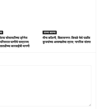
्या
ताज्या बातम्या
्टिया सोसायटीच्या ड्रेनेज
मीना कॉलनी, विकासनगर-किवळे येथे पाळीव
परिसरात घाणीचे साम्राज्य;
कुत्र्यांच्या अस्वच्छतेचा त्रास; नागरिक संतप्त
तातडीच्या कारवाईची मागणी