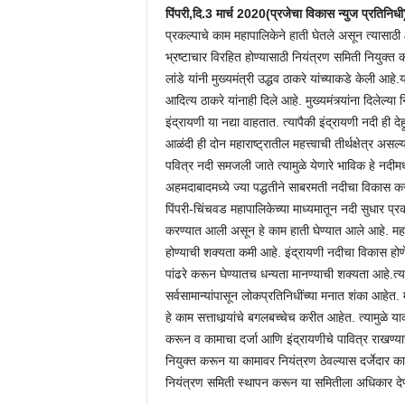
पिंपरी,दि.3 मार्च 2020(प्रजेचा विकास न्युज प्रतिनिधी
प्रकल्पाचे काम महापालिकेने हाती घेतले असून त्यासाठी
भ्रष्टाचार विरहित होण्यासाठी नियंत्रण समिती नियुक्त
लांडे यांनी मुख्यमंत्री उद्धव ठाकरे यांच्याकडे केली आहे
आदित्य ठाकरे यांनाही दिले आहे. मुख्यमंत्र्यांना दिलेल्
इंद्रायणी या नद्या वाहतात. त्यापैकी इंद्रायणी नदी ही 
आळंदी ही दोन महाराष्ट्रातील महत्त्वाची तीर्थक्षेत्र अस
पवित्र नदी समजली जाते त्यामुळे येणारे भाविक हे नदीमध
अहमदाबादमध्ये ज्या पद्धतीने साबरमती नदीचा विकास क
पिंपरी-चिंचवड महापालिकेच्या माध्यमातून नदी सुधार प्र
करण्यात आली असून हे काम हाती घेण्यात आले आहे. महाप
होण्याची शक्यता कमी आहे. इंद्रायणी नदीचा विकास ह
पांढरे करून घेण्यातच धन्यता मानण्याची शक्यता आहे.त्
सर्वसामान्यांपासून लोकप्रतिनिधींच्या मनात शंका आहेत
हे काम सत्ताधार्‍यांचे बगलबच्चेच करीत आहेत. त्यामुळे य
करून व कामाचा दर्जा आणि इंद्रायणीचे पावित्र राखण्यासा
नियुक्त करून या कामावर नियंत्रण ठेवल्यास दर्जेदार क
नियंत्रण समिती स्थापन करून या समितीला अधिकार देण