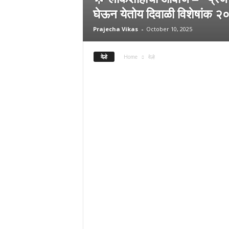
घेऊन येतोय दिवाळी विशेषांक 
Prajecha Vikas
-
October 10, 2025
वेल्हे
Home
वेल्हे