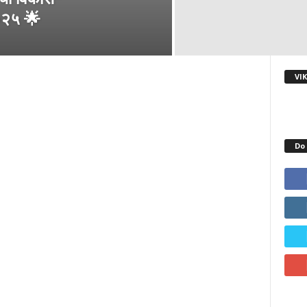
२०२५ 🌟
VI
Do 