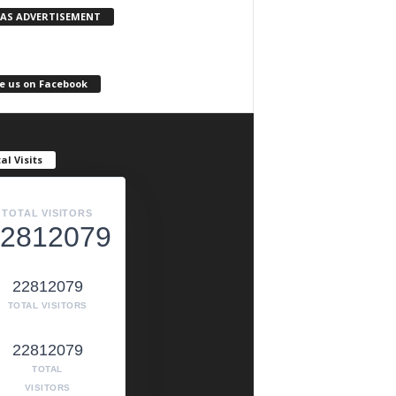
KAS ADVERTISEMENT
e us on Facebook
al Visits
TOTAL VISITORS
2812079
22812079
TOTAL VISITORS
22812079
TOTAL
VISITORS