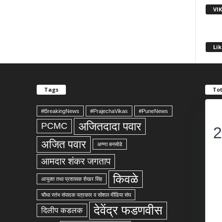
VI
Lik
Tags
Tot
#BreakingNews
#PrajechaVikas
#PuneNews
अजितदादा पवार
PCMC
2
अजित पवार
अण्णा बनसोडे
आमदार शंकर जगताप
किवळे
आयुक्त तथा प्रशासक शेखर सिंह
चौथा स्तंभ संपादक पत्रकार व सोशल मीडिया संघ
देवेंद्र फडणवीस
दिलीप कडलक