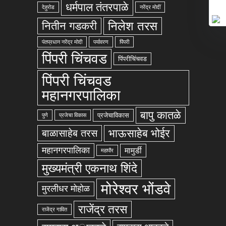
धर्मपाल तंतरपाळे
देहुरोड
नरेंद्र मोदीं
निलेश तरस
नितीन गडकरी
पंतप्रधान नरेंद्र मोदी
पर्यावरण
पिंपरी
पिंपरी चिंचवड
पिंपरीचिंचवड
पिंपरी चिंचवड
महानगरपालिका
बापु कातळे
प्रजेचाविकास
पुणे
प्रजेचा विकास
भाऊसाहेब भोईर
बाळासाहेब तरस
महानगरपालिका
मामुर्डी
महापौर
मुख्यमंत्री एकनाथ शिंदे
मोरेश्वर भोंडवे
मुरलीधर मोहोळ
राजेंद्र तरस
राजेंद्र गावित