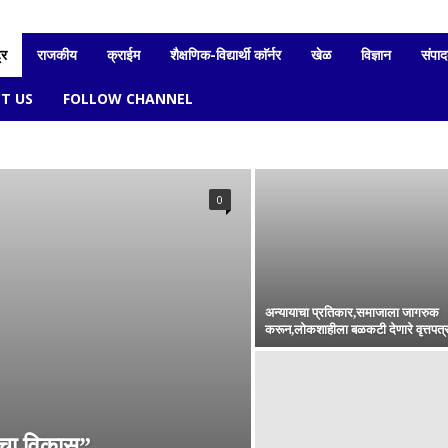
्र
राजकीय
क्राईम
शैक्षणिक-विद्यार्थी काॅर्नर
खेळ
विज्ञान
संपा
T US
FOLLOW CHANNEL
बारामती
भोर
मावळ
मुळशी
राजगुरूनगर(खेड)
वेल्हे
शिरुर
0
अन्यायाचा प्रतिकार,समाजाला जागरुक
करून,लोकशाहीला बळकटी देणारे वृत्तपत्
चा विकास”