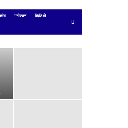
दकीय
मनोरंजन
व्हिडिओ
र