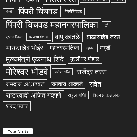
पिंपरी चिंचवड
पिंपरीचिंचवड
पिंपरी
पिंपरी चिंचवड महानगरपालिका
पुणे
बापु कातळे
बाळासाहेब तरस
प्रजेचाविकास
प्रजेचा विकास
भाऊसाहेब भोईर
महानगरपालिका
मामुर्डी
महापौर
मुख्यमंत्री एकनाथ शिंदे
मुरलीधर मोहोळ
मोरेश्वर भोंडवे
राजेंद्र तरस
राजेंद्र गावित
रावेत
रामदास अाठवले
रामदास आठवले
राष्ट्रवादी अजित गव्हाणे
राहुल गांधी
विकास कडलक
शरद पवार
Total Visits