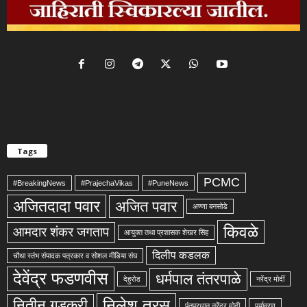
Tags
PCMC
#BreakingNews
#PrajechaVikas
#PuneNews
अजितदादा पवार
अजित पवार
अण्णा बनसोडे
किवळे
आमदार शंकर जगताप
आयुक्त तथा प्रशासक शेखर सिंह
दिलीप कडलक
चौथा स्तंभ संपादक पत्रकार व सोशल मीडिया संघ
देवेंद्र फडणवीस
धर्मपाल तंतरपाळे
देहुरोड
नरेंद्र मोदीं
निलेश तरस
नितीन गडकरी
पंतप्रधान नरेंद्र मोदी
पर्यावरण