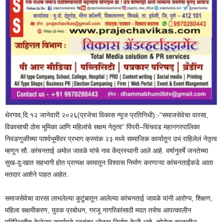
थेरगाव,दि.१२ जानेवारी २०२६(प्रजेचा विकास न्यूज प्रतिनिधी):-“समाजसेवेचा वारसा,
विकासाची ठोस भूमिका आणि महिलांचे सक्षम नेतृत्व” पिंपरी–चिंचवड महानगरपालिका
निवडणुकीच्या पार्श्वभूमीवर प्रभाग क्रमांक २३ मध्ये सामाजिक कार्यातून उभं राहिलेलं नेतृत्व
म्हणून सौ. कांचनताई अमोल जावळे यांचे नाव केंद्रस्थानी आले आहे. वर्षानुवर्षे जनतेच्या
सुख-दुःखात सहभागी होत प्रत्यक्ष कामातून विश्वास निर्माण करणाऱ्या कांचनताईंकडे आता
मतदार आशेने पाहत आहेत.
समाजसेवेचा वारसा लाभलेल्या कुटुंबातून आलेल्या कांचनताई जावळे यांनी आरोग्य, शिक्षण,
महिला सक्षमीकरण, युवक प्रबोधन, गरजू नागरिकांसाठी मदत तसेच आपत्कालीन