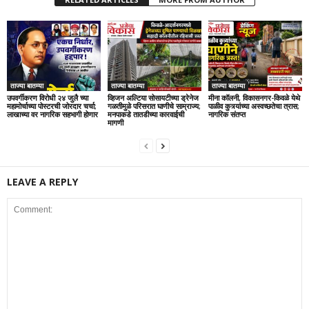
ताज्या बातम्या
ताज्या बातम्या
ताज्या बातम्या
उपवर्गीकरण विरोधी २४ जुलै च्या
व्हिजन अल्टिया सोसायटीच्या ड्रेनेज
मीना कॉलनी, विकासनगर-किवळे येथे
महामोर्चाच्या पोस्टरची जोरदार चर्चा;
गळतीमुळे परिसरात घाणीचे साम्राज्य;
पाळीव कुत्र्यांच्या अस्वच्छतेचा त्रास;
लाखाच्या वर नागरिक सहभागी होणार
मनपाकडे तातडीच्या कारवाईची
नागरिक संतप्त
मागणी
LEAVE A REPLY