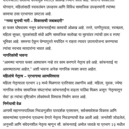
परिस्थितीत केलेल्या कार्यामुळे स्वतंत्र ओळख निर्माण केली आहे. कोरोना काळातील
योगदान, महिलांसाठी स्वावलंबन उपक्रम आणि विविध सामाजिक उपक्रमांनी त्यांच्या
कामाचा ठसा प्रभागात उमटला आहे.
“नव्या युगाची नारी – विकासाची जबाबदारी”
हा फक्त घोषवाक्य नसून कांचनताईंच्या कामाची ओळख आहे. रस्ते, पाणीपुरवठा, स्वच्छता,
महिला सुरक्षा, युवकांसाठी संधी आणि सामाजिक सलोखा या मुद्द्यांवर त्यांची ठाम व स्पष्ट
भूमिका आहे. समस्या ऐकून घेण्यापुरते मर्यादित न राहता त्यावर उपाययोजना करण्याचा
त्यांचा स्वभाव मतदारांना भावत आहे.
नागरिकांची भावना
“आमच्या भागात फक्त आश्वासन नव्हे तर काम करणारे नेतृत्व हवे आहे. कांचनताई या
आमच्यातल्या आहेत,” अशी भावना अनेक नागरिक व्यक्त करत आहेत.
महिलांचे नेतृत्व – प्रभागाचा आत्मविश्वास
महिला नेतृत्वाला प्रभाग २३ मध्ये मिळणारा प्रतिसाद लक्षणीय आहे. महिला, युवक, ज्येष्ठ
नागरिक तसेच सामाजिक संघटनांचा कांचनताईंना वाढता पाठिंबा मिळत असून ‘नेतृत्वातून
सेवा’ हा त्यांचा दृष्टिकोन लोकांमध्ये विश्वास निर्माण करत आहे.
निर्णयाची वेळ
आगामी महानगरपालिका निवडणुकीत पारदर्शक प्रशासन, सर्वसमावेशक विकास आणि
सामान्यांच्या प्रश्नांना प्राधान्य देणारे नेतृत्व निवडण्याची वेळ आली आहे. जनतेशी जोडलेलं,
अनुभवी आणि संवेदनशील नेतृत्व म्हणून सौ. कांचनताई अमोल जावळे या प्रभाग २३ मधील