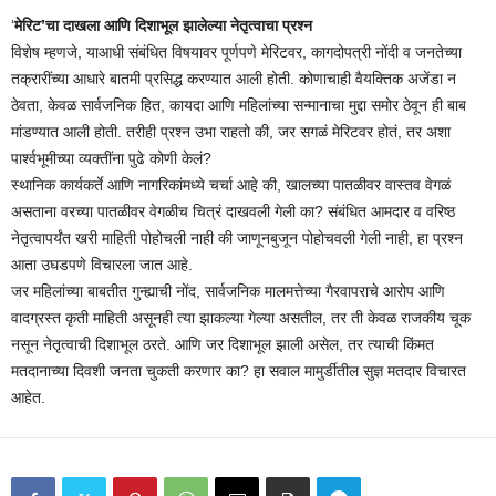
‘
मेरिट’चा दाखला आणि दिशाभूल झालेल्या नेतृत्वाचा प्रश्न
विशेष म्हणजे, याआधी संबंधित विषयावर पूर्णपणे मेरिटवर, कागदोपत्री नोंदी व जनतेच्या
तक्रारींच्या आधारे बातमी प्रसिद्ध करण्यात आली होती. कोणाचाही वैयक्तिक अजेंडा न
ठेवता, केवळ सार्वजनिक हित, कायदा आणि महिलांच्या सन्मानाचा मुद्दा समोर ठेवून ही बाब
मांडण्यात आली होती. तरीही प्रश्न उभा राहतो की, जर सगळं मेरिटवर होतं, तर अशा
पार्श्वभूमीच्या व्यक्तींना पुढे कोणी केलं?
स्थानिक कार्यकर्ते आणि नागरिकांमध्ये चर्चा आहे की, खालच्या पातळीवर वास्तव वेगळं
असताना वरच्या पातळीवर वेगळीच चित्रं दाखवली गेली का? संबंधित आमदार व वरिष्ठ
नेतृत्वापर्यंत खरी माहिती पोहोचली नाही की जाणूनबुजून पोहोचवली गेली नाही, हा प्रश्न
आता उघडपणे विचारला जात आहे.
जर महिलांच्या बाबतीत गुन्ह्याची नोंद, सार्वजनिक मालमत्तेच्या गैरवापराचे आरोप आणि
वादग्रस्त कृती माहिती असूनही त्या झाकल्या गेल्या असतील, तर ती केवळ राजकीय चूक
नसून नेतृत्वाची दिशाभूल ठरते. आणि जर दिशाभूल झाली असेल, तर त्याची किंमत
मतदानाच्या दिवशी जनता चुकती करणार का? हा सवाल मामुर्डीतील सुज्ञ मतदार विचारत
आहेत.