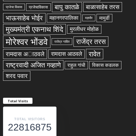
बापु कातळे
बाळासाहेब तरस
प्रजेचाविकास
प्रजेचा विकास
भाऊसाहेब भोईर
महानगरपालिका
मामुर्डी
महापौर
मुख्यमंत्री एकनाथ शिंदे
मुरलीधर मोहोळ
मोरेश्वर भोंडवे
राजेंद्र तरस
राजेंद्र गावित
रावेत
रामदास अाठवले
रामदास आठवले
राष्ट्रवादी अजित गव्हाणे
राहुल गांधी
विकास कडलक
शरद पवार
Total Visits
TOTAL VISITORS
22816875