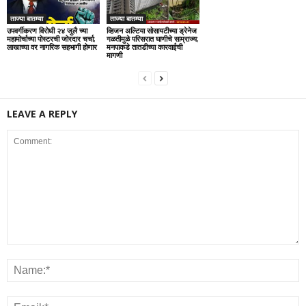
ताज्या बातम्या
ताज्या बातम्या
उपवर्गीकरण विरोधी २४ जुलै च्या
व्हिजन अल्टिया सोसायटीच्या ड्रेनेज
महामोर्चाच्या पोस्टरची जोरदार चर्चा;
गळतीमुळे परिसरात घाणीचे साम्राज्य;
लाखाच्या वर नागरिक सहभागी होणार
मनपाकडे तातडीच्या कारवाईची
मागणी
LEAVE A REPLY