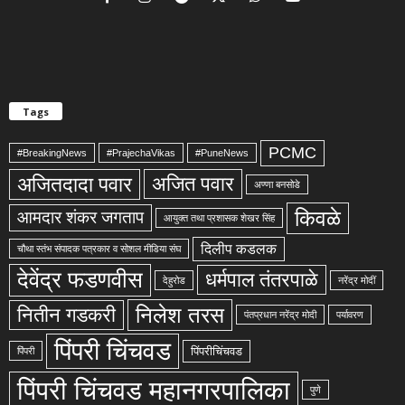
Tags
PCMC
#BreakingNews
#PrajechaVikas
#PuneNews
अजितदादा पवार
अजित पवार
अण्णा बनसोडे
किवळे
आमदार शंकर जगताप
आयुक्त तथा प्रशासक शेखर सिंह
दिलीप कडलक
चौथा स्तंभ संपादक पत्रकार व सोशल मीडिया संघ
देवेंद्र फडणवीस
धर्मपाल तंतरपाळे
देहुरोड
नरेंद्र मोदीं
निलेश तरस
नितीन गडकरी
पंतप्रधान नरेंद्र मोदी
पर्यावरण
पिंपरी चिंचवड
पिंपरीचिंचवड
पिंपरी
पिंपरी चिंचवड महानगरपालिका
पुणे