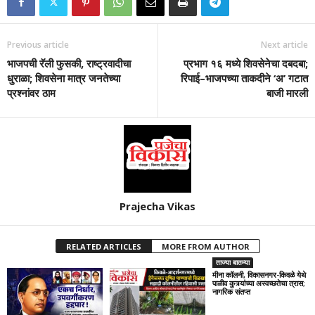
Previous article
Next article
भाजपची रॅली फुसकी, राष्ट्रवादीचा
प्रभाग १६ मध्ये शिवसेनेचा दबदबा;
धुराळा; शिवसेना मात्र जनतेच्या
रिपाई–भाजपच्या ताकदीने ‘अ’ गटात
प्रश्नांवर ठाम
बाजी मारली
Prajecha Vikas
RELATED ARTICLES
MORE FROM AUTHOR
ताज्या बातम्या
मीना कॉलनी, विकासनगर-किवळे येथे
पाळीव कुत्र्यांच्या अस्वच्छतेचा त्रास;
नागरिक संतप्त