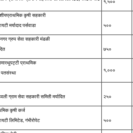
१,५००
देशीयप्राथमिक कृषी सहकारी
यटी मर्यादाद पर्सवाडा
५००
रनगर ग्रुप सेवा सहकारी मंडळी
ादित
७५०
ामारथुपट्टी प्राथमिक
१,०००
 पतसंस्था
वली ग्राम सेवा सहकारी समिती मर्यादित
२५०
थमिक कृषी कर्ज
यटी लिमिटेड, गंभीरोपेट
५००