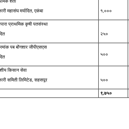
थमिक शेती
री महासंघ मर्यादित, एकंबा
१,०००
पारा प्राथमिक कृषी पतसंस्था
ादित
२५०
्रमांक पब बोंगशार जीपीएसएस
५००
ादित
ेशीय किसान सेवा
ारी समिती लिमिटेड, सहसपूर
५००
९,७५०