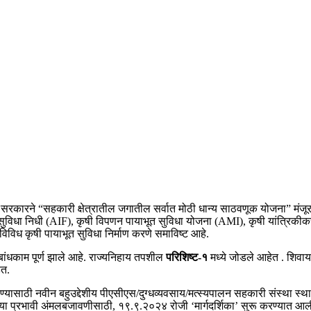
 सरकारने “सहकारी क्षेत्रातील जगातील सर्वात मोठी धान्य साठवणूक योजना” मंजू
सुविधा निधी (AIF), कृषी विपणन पायाभूत सुविधा योजना (AMI), कृषी यांत्रिकी
विध कृषी पायाभूत सुविधा निर्माण करणे समाविष्ट आहे.
 बांधकाम पूर्ण झाले आहे. राज्यनिहाय तपशील
परिशिष्ट-१
मध्ये जोडले आहेत . शिवा
ेत.
पण्यासाठी नवीन बहुउद्देशीय पीएसीएस/दुग्धव्यवसाय/मत्स्यपालन सहकारी संस्था स्थ
 प्रभावी अंमलबजावणीसाठी, १९.९.२०२४ रोजी ‘मार्गदर्शिका’ सुरू करण्यात आली आह