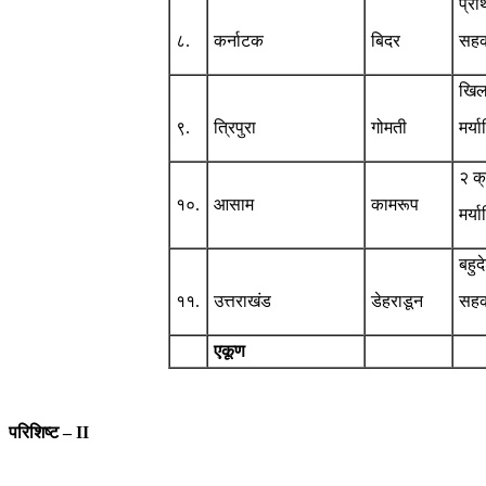
प्रा
८.
कर्नाटक
बिदर
सहका
खिल
९.
त्रिपुरा
गोमती
मर्य
२ क
१०.
आसाम
कामरूप
मर्य
बहुद
११.
उत्तराखंड
डेहराडून
सहक
एकूण
परिशिष्ट – II