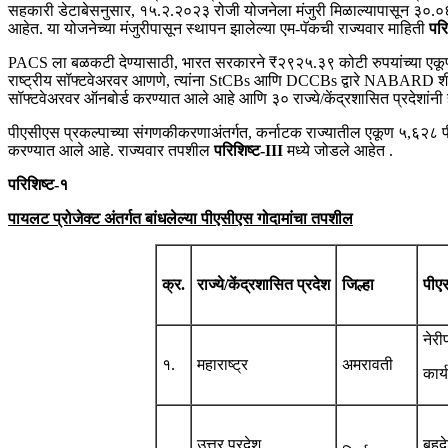
सहकारी डेटाबेसनुसार, १५.२.२०२३ रोजी योजनेला मंजुरी मिळाल्यापासून ३०.०६.
आहेत. या योजनेच्या मंजुरीपासून स्थापन झालेल्या एम-पॅकची राज्यवार माहिती
परि
PACS ला बळकटी देण्यासाठी, भारत सरकारने ₹२९२५.३९ कोटी रुपयांच्या एकूण 
राष्ट्रीय सॉफ्टवेअरवर आणणे, त्यांना StCBs आणि DCCBs द्वारे NABARD शी 
सॉफ्टवेअरवर ऑनबोर्ड करण्यात आले आहे आणि ३० राज्ये/केंद्रशासित प्रदेशांनी ह
पीएसीएस प्रकल्पाच्या संगणकीकरणाअंतर्गत, कर्नाटक राज्यातील एकूण ५,६२८ 
करण्यात आले आहे. राज्यवार तपशील
परिशिष्ट-III
मध्ये जोडले आहेत .
परिशिष्ट-१
पायलट प्रोजेक्ट अंतर्गत बांधलेल्या पीएसीएस गोदामांचा तपशील
क्र.
राज्ये/केंद्रशासित प्रदेश
जिल्हा
पीए
नेरी
१.
महाराष्ट्र
अमरावती
कार्
उत्तर प्रदेश
बहुद