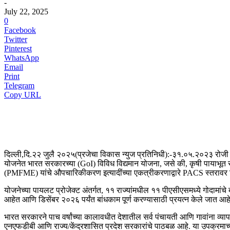
वाशीम
-
July 22, 2025
0
Facebook
Twitter
Pinterest
WhatsApp
Email
Print
Telegram
Copy URL
दिल्ली,दि.२२ जुलै २०२५(प्रजेचा विकास न्युज प्रतिनिधी):-३१.०५.२०२३ रोजी
योजनेत भारत सरकारच्या (GoI) विविध विद्यमान योजना, जसे की, कृषी पायाभूत 
(PMFME) यांचे औपचारिकीकरण इत्यादींच्या एकत्रीकरणाद्वारे PACS स्तरावर वि
योजनेच्या पायलट प्रोजेक्ट अंतर्गत, ११ राज्यांमधील ११ पीएसीएसमध्ये गोदामांचे
आहेत आणि डिसेंबर २०२६ पर्यंत बांधकाम पूर्ण करण्यासाठी प्रयत्न केले जात आह
भारत सरकारने पाच वर्षांच्या कालावधीत देशातील सर्व पंचायती आणि गावांना व्या
एनएफडीबी आणि राज्य/केंद्रशासित प्रदेश सरकारांचे पाठबळ आहे. या उपक्रमाच्या