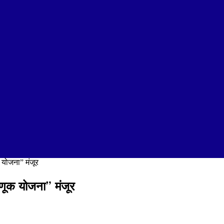
 योजना” मंजूर
वणूक योजना” मंजूर