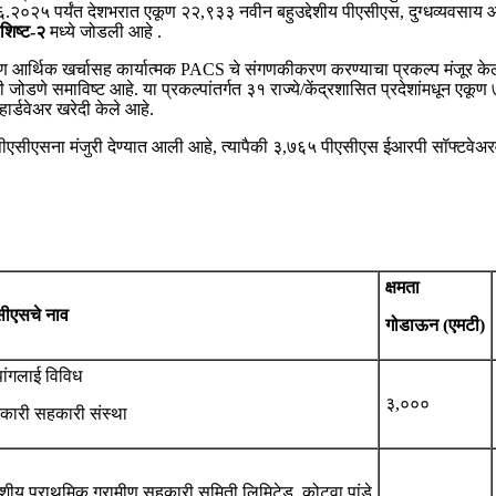
२०२५ पर्यंत देशभरात एकूण २२,९३३ नवीन बहुउद्देशीय पीएसीएस, दुग्धव्यवसाय आ
शिष्ट-२
मध्ये जोडली आहे .
आर्थिक खर्चासह कार्यात्मक PACS चे संगणकीकरण करण्याचा प्रकल्प मंजूर केला
जोडणे समाविष्ट आहे. या प्रकल्पांतर्गत ३१ राज्ये/केंद्रशासित प्रदेशांमध
ार्डवेअर खरेदी केले आहे.
पीएसीएसना मंजुरी देण्यात आली आहे, त्यापैकी ३,७६५ पीएसीएस ईआरपी सॉफ्टवेअ
क्षमता
सीएसचे नाव
गोडाऊन (एमटी)
पांगलाई विविध
३,०००
यकारी सहकारी संस्था
ेशीय प्राथमिक ग्रामीण सहकारी समिती लिमिटेड, कोटवा पांडे