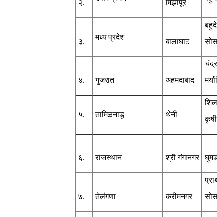
२.
मिर्झापूर
बहु
मध्य प्रदेश
३.
बालाघाट
सोसा
चंद्
४.
गुजरात
अहमदाबाद
मर्य
शिल
५.
तामिळनाडू
थेनी
कृषी
६.
राजस्थान
श्री गंगानगर
घुमड
प्रा
७.
तेलंगणा
करीमनगर
सोसा