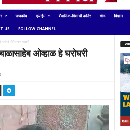
्र
राजकीय
क्राईम
शैक्षणिक-विद्यार्थी काॅर्नर
खेळ
विज्ञान
T US
FOLLOW CHANNEL
ळ हे घरोघरी पोहोचण्यात यशस्वी
VI
चे बाळासाहेब ओव्हाळ हे घरोघरी
0