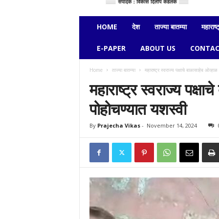
e
c
h
HOME
देश
ताज्या बातम्या
महाराष्ट
a
v
E-PAPER
ABOUT US
CONTAC
i
k
Home
ताज्या बातम्या
महाराष्ट्र स्वराज्य पक्षाचे बाळासाहेब ओव्हा
a
महाराष्ट्र स्वराज्य पक्षा
s
पोहोचण्यात यशस्वी
By
Prajecha Vikas
-
November 14, 2024