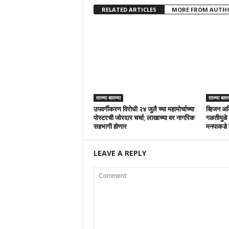
RELATED ARTICLES
MORE FROM AUTH
ताज्या बातम्या
ताज्या बातम
उपवर्गीकरण विरोधी २४ जुलै च्या महामोर्चाच्या
व्हिजन अल
पोस्टरची जोरदार चर्चा; लाखाच्या वर नागरिक
गळतीमुळे 
सहभागी होणार
मनपाकडे 
LEAVE A REPLY