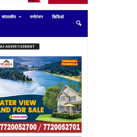
संपादकीय
मनोरंजन
व्हिडिओ
KAS ADVERTISEMENT