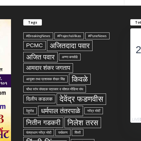
Tags
Tot
#BreakingNews
#PrajechaVikas
#PuneNews
अजितदादा पवार
PCMC
अजित पवार
अण्णा बनसोडे
आमदार शंकर जगताप
किवळे
आयुक्त तथा प्रशासक शेखर सिंह
चौथा स्तंभ संपादक पत्रकार व सोशल मीडिया संघ
देवेंद्र फडणवीस
दिलीप कडलक
धर्मपाल तंतरपाळे
देहुरोड
नरेंद्र मोदीं
निलेश तरस
नितीन गडकरी
पंतप्रधान नरेंद्र मोदी
पर्यावरण
पिंपरी