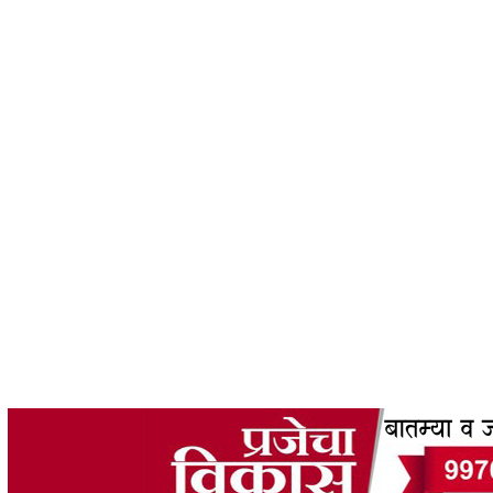
 53202608UNDEFINED31011681 THURSDAY16KUNDEFINED: AUG2026806AM26 83101 202
2026 06AM31UNDEFINED('THURSDAY 6TH \2026F AUGUST 2026 01:16:53 AM');