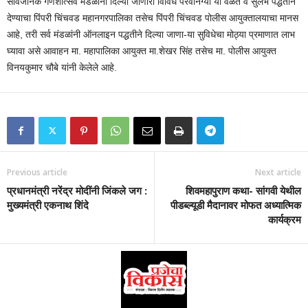
सार्वजनिक गणेशोत्सव मंडळाना दिल्या जाणारी विविध परवानग्या या वेळेत व सुलभ पद्धतीने
देण्याचा पिंपरी चिंचवड महानगरपालिका तसेच पिंपरी चिंचवड पोलीस आयुक्तालयाचा मानस
आहे, तरी सर्व मंडळांनी ऑनलाइन पद्धतीने दिल्या जाणा-या सुविधेचा मोठ्या प्रमाणात लाभ
घ्यावा असे आवाहन मा. महापालिका आयुक्त मा.शेखर सिंह तसेच मा. पोलीस आयुक्त
विनयकुमार चौबे यांनी केलेले आहे.
Previous article
Next article
प्रधानमंत्री नरेंद्र मोदींनी जिंकले जग :
शिवमहापुराण कथा- सांगवी येथील
मुख्यमंत्री एकनाथ शिंदे
पीडब्ल्यूडी मैदानावर मोफत अध्यात्मिक
कार्यक्रम