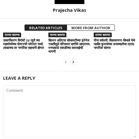
Prajecha Vikas
RELATED ARTICLES
MORE FROM AUTHOR
ताज्या बातम्या
ताज्या बातम्या
ताज्या बातम्या
उपवर्गीकरण विरोधी २४ जुलै च्या
व्हिजन अल्टिया सोसायटीच्या ड्रेनेज
मीना कॉलनी, विकासनगर-किवळे येथे
महामोर्चाच्या पोस्टरची जोरदार चर्चा;
गळतीमुळे परिसरात घाणीचे साम्राज्य;
पाळीव कुत्र्यांच्या अस्वच्छतेचा त्रास;
लाखाच्या वर नागरिक सहभागी होणार
मनपाकडे तातडीच्या कारवाईची
नागरिक संतप्त
मागणी
LEAVE A REPLY