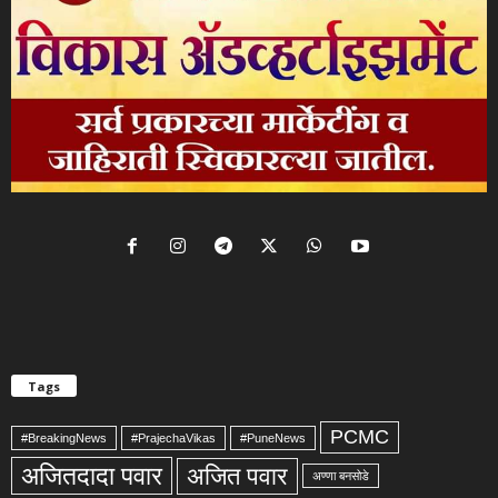
Tags
PCMC
#BreakingNews
#PrajechaVikas
#PuneNews
अजितदादा पवार
अजित पवार
अण्णा बनसोडे