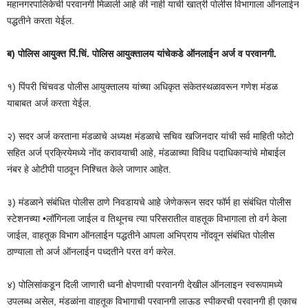
महानगरपालिकेची परवानगी मिळाली आहे की नाही याची खात्री पोलीस विभागाला ऑनलाईन
पद्धतीने करता येईल.
ब) पोलिस आयुक्त पिं.चिं. पोलिस आयुक्तालय यांचेकडे ऑनलाईन अर्ज व परवानगी.
१) पिंपरी चिंचवड पोलीस आयुक्तालय यांच्या अधिकृत संकेतस्थळावरून गणेश मंडळ
याबाबत अर्ज करता येईल.
२) सदर अर्ज करताना मंडळाचे अध्यक्ष मंडळाचे सचिव खजिनदार यांची सर्व माहिती फोटो
सहित अर्ज प्रक्रियेमध्ये नोंद करावयाची आहे, मंडळाच्या विविध पदाधिकाऱ्यांचे मोबाईल
नंबर हे ओटीपी पाठवून निश्चित केले जाणार आहेत.
३) मंडळाने संबंधित पोलीस ठाणे निवडायचे आहे जेणेकरून सदर फॉर्म हा संबंधित पोलीस
स्टेशनच्या •लॉगिनला जाईल व तिथूनच त्या परिसरातील वाहतूक विभागाला तो वर्ग केला
जाईल, वाहतूक विभाग ऑनलाईन पद्धतीने आपला अभिप्राय नोंदवून संबंधित पोलीस
ठाण्याला तो अर्ज ऑनलाईन पध्दतीने परत वर्ग करेल.
४) पोलिसांकडून दिली जाणारी ध्वनी क्षेपणाची परवानगी देखील ऑनलाइन स्वरूपामध्ये
उपलब्ध असेल, मंडळांना वाहतूक विभागाची परवानगी लाऊड स्पीकरची परवानगी ही एकाच