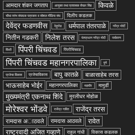
किवळे
आमदार शंकर जगताप
आयुक्त तथा प्रशासक शेखर सिंह
दिलीप कडलक
चौथा स्तंभ संपादक पत्रकार व सोशल मीडिया संघ
देवेंद्र फडणवीस
धर्मपाल तंतरपाळे
देहुरोड
नरेंद्र मोदीं
निलेश तरस
नितीन गडकरी
पंतप्रधान नरेंद्र मोदी
पर्यावरण
पिंपरी चिंचवड
पिंपरीचिंचवड
पिंपरी
पिंपरी चिंचवड महानगरपालिका
पुणे
बापु कातळे
बाळासाहेब तरस
प्रजेचाविकास
प्रजेचा विकास
भाऊसाहेब भोईर
महानगरपालिका
मामुर्डी
महापौर
मुख्यमंत्री एकनाथ शिंदे
मुरलीधर मोहोळ
मोरेश्वर भोंडवे
राजेंद्र तरस
राजेंद्र गावित
रावेत
रामदास अाठवले
रामदास आठवले
राष्ट्रवादी अजित गव्हाणे
राहुल गांधी
विकास कडलक