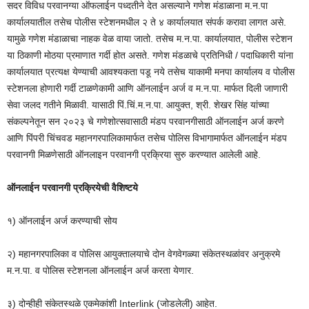
सदर विविध परवानग्या ऑफलाईन पध्दतीने देत असल्याने गणेश मंडाळाना म.न.पा
कार्यालयातील तसेच पोलीस स्टेशनमधील २ ते ४ कार्यालयात संपर्क करावा लागत असे.
यामुळे गणेश मंडाळाचा नाहक वेळ वाया जातो. तसेच म.न.पा. कार्यालयात, पोलीस स्टेशन
या ठिकाणी मोठया प्रमाणात गर्दी होत असते. गणेश मंडळाचे प्रतिनिधी / पदाधिकारी यांना
कार्यालयात प्रत्यक्ष येण्याची आवश्यकता पडू नये तसेच याकामी मनपा कार्यालय व पोलीस
स्टेशनला होणारी गर्दी टाळणेकामी आणि ऑनलाईन अर्ज व म.न.पा. मार्फत दिली जाणारी
सेवा जलद गतीने मिळावी. यासाठी पिं.चिं.म.न.पा. आयुक्त, श्री. शेखर सिंह यांच्या
संकल्पनेतून सन २०२३ चे गणेशोत्सवासाठी मंडप परवानगीसाठी ऑनलाईन अर्ज करणे
आणि पिंपरी चिंचवड महानगरपालिकामार्फत तसेच पोलिस विभागामार्फत ऑनलाईन मंडप
परवानगी मिळणेसाठी ऑनलाइन परवानगी प्रक्रिया सुरु करण्यात आलेली आहे.
ऑनलाईन परवानगी प्रक्रियेची वैशिष्टये
१) ऑनलाईन अर्ज करण्याची सोय
२) महानगरपालिका व पोलिस आयुक्तालयाचे दोन वेगवेगळ्या संकेतस्थळांवर अनुक्रमे
म.न.पा. व पोलिस स्टेशनला ऑनलाईन अर्ज करता येणार.
३) दोन्हीही संकेतस्थळे एकमेकांशी Interlink (जोडलेली) आहेत.