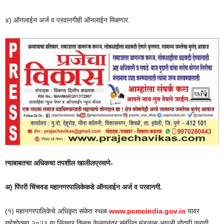
४) ऑनलाईन अर्ज व परवानगीही ऑनलाईन मिळणार.
त्याबाबतचा अधिकचा तपशील खालीलप्रमाणे-
अ) पिंपरी चिंचवड महानगरपालिकेकडे ऑनलाईन अर्ज व परवानगी.
(१) महानगरपालिकेचे अधिकृत संकेत स्थळ
www.pcmcindia.gov.in
यावर
गणेशोत्सव २०२३ या लिंकवर क्लिक केल्यानंतर संबंधित मंडळास आपली नोंदणी करावी