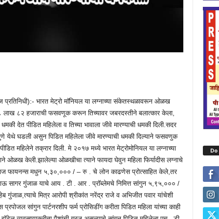
ुज प्रतिनिधी):- भारत मेट्रो माॅनियल या लग्नाच्या संकेतस्थळावरून ओळख
३८ लाख ८२ हजाराची फसवणूक करून तिच्यावर जबरदस्तीने बलात्कार केला,
धमकी देत पीडित महिलेला व तिच्या भावाला जीवे मारण्याची धमकी दिली.सदर
ुणे येथे घडली असुन पिडित महिलेला जीवे मारण्याची धमकी दिल्याने फसवणुक
ीडित महिलेने तक्रार दिली. मे २०१७ मध्ये भारत मेट्रोमोनियल या लग्नाच्या
Do 
े ओळख केली.झालेल्या ओळखीचा त्याने फायदा घेवुन महिला फिर्यादीस लग्नाचे
ाज फायनन्स मधुन ५,३०,००० / – रु . चे लोन काढणेस प्रोत्साहित केले,तर
 सागर गुंजाळ याचे आय . टी . आर . प्रॉब्लेमचे निमित्त सांगुन ५,९५,००० /
ुंजाळ,त्याचे मित्र आरोपी श्रीकांत नरेंद्र राजे व अभिजीत पवार यांचेशी
प्रपोजल सांगुन पार्टनरशीप फर्म प्रोसिडींग करीता पिडित महिला यांच्या काही
ीनी हॉटेल व्यवसायाकरीता पैशांची गरज असल्याचे सांगुन पिडित महिलेला एच . डी .