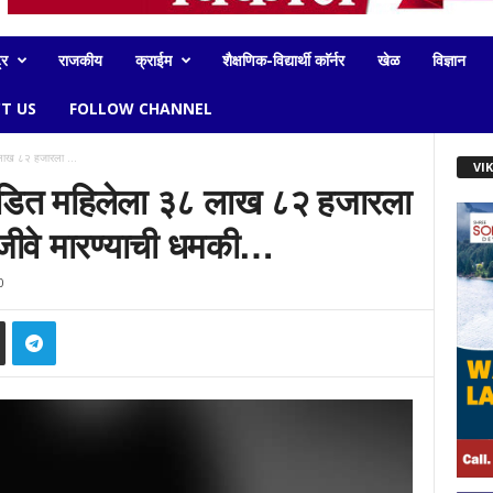
्र
राजकीय
क्राईम
शैक्षणिक-विद्यार्थी काॅर्नर
खेळ
विज्ञान
T US
FOLLOW CHANNEL
 लाख ८२ हजारला ...
VI
पिडित महिलेला ३८ लाख ८२ हजारला
जीवे मारण्याची धमकी…
0