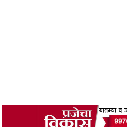
 49202608UNDEFINED31032183 THURSDAY21KUNDEFINED: AUG2026806AM26 83103 202
2026 06AM31UNDEFINED('THURSDAY 6TH \2026F AUGUST 2026 03:21:49 AM');