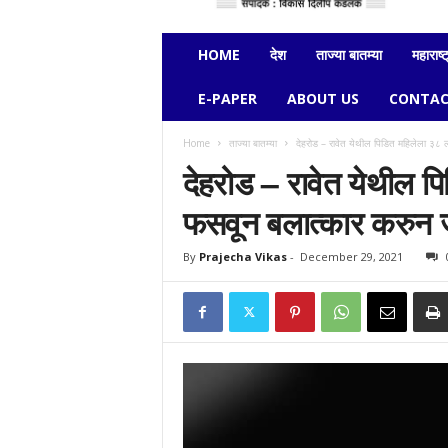
e
c
h
HOME
देश
ताज्या बातम्या
महाराष्ट
a
v
E-PAPER
ABOUT US
CONTAC
i
k
Home
ताज्या बातम्या
देहरोड – रावेत येथील पिडित महिलेला ३८
a
देहरोड – रावेत येथील 
s
फसवून बलात्कार करुन 
By
Prajecha Vikas
-
December 29, 2021