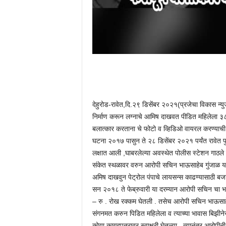
देहुरोड-रावेत,दि.२९ डिसेंबर २०२१(प्रजेचा विकास न्य
निर्माण करून लग्नाचे आमिष दाखवत पीडित महिलेला 
बलात्कार करताना चे फोटो व व्हिडिओ वायरल करण्याची 
घटना २०१७ पासुन ते २८ डिसेंबर २०२१ पर्यंत रावेत प
लक्षात आली ,घाबरलेल्या अवस्थेत पोलीस स्टेशन गाठले प
संकेत स्थळावर वरुन आरोपी सचिन भाऊसाहेब गुंजाळ यान
अमिष दाखवुन पेट्रोल पंपाचे लायसन्स काढण्यासाठी बज
सन २०१८ ते फेब्रुवारी या दरम्यान आरोपी सचिन चा भाऊ
– रु . रोख रक्कम घेतली . तसेच आरोपी सचिन भाऊसाहेब ग
संगनमत करुन पिडित महिलेला व त्याच्या भावास बिझीनेस 
कोर्‍या कागदपत्रावर स्वाक्षरी घेतल्या . त्यानंतर आरोप