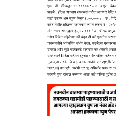
एफ . सी . बँकेकडुन ११,००००० / – रु . व एस . बँक
पाडले . हॉटेल व्यवसाय सप्लायर्स करीता लागणारे पेमेंट 
काही रक्कम असे एकुण मिळुन ६,००,००० / – रु . पिडित 
रावेत येथील हॉटेलचा करारनामा तयार करुन दि . २७/०१/२
लोन हफ्त्यासह एकुण ३८,८२,००० / रु . ची फसवणुक के
नशेत पिडित महिलेच्या घरी येवुन ती घरी एकटीच असताना 
जबरदस्तीने अनैसर्गिक संभोग केला, घडलेल्या प्रकाराबा
टाकील आणि तुझे माझ्याकडे शारीरीक संबंधावेळचे असले
घाबरेल्याने पिडित महिलेने देहुरोड रावेत पोलिस स्टेशन
गुंजाळ,ता.पारनेर जि.अहमदनगर,आरोपी क्र.२)श्रीकांत नरेंद्र
जवळ,नर्‍हे गाव पुणे. आरोपी क्र.३) अभिजीत पवार रा
प्रमाणे गुन्हा दाखल करण्यात आला आहे.पोलिस पुढील 