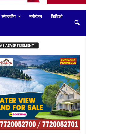
संपादकीय
मनोरंजन
व्हिडिओ
KAS ADVERTISEMENT