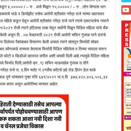
ेकडून ४,००००० / – रु . असे मिळुन १५,००००० / – रु . लोन घेण्यास भाग
गाळयाचे भाडे व डिपॉझीट तसेच आरोपी श्रीकांत नरेंद्र राजे यांच्या खात्यावर
महिले कडुन घेवुन आरोपी श्रीकांत नरेंद्र राजे याने त्याचे एकटयाचेच नावाने
०२१ रोजी त्याने हॉटेलचा ताबा घेवुन सर्वांनी मिळुन पिडित महिला यांचे बँक
ली असुन दि . ०७ फेब्रुवारी २०२१ रोजी आरोपी सचिन गुंजाळ याने दारुचे
दिलेल्या पैशांबाबत विचारणा केली असता त्याने संतापुन फिर्यादी सोबत
बत कोणाकडे वाच्यता केल्यास फिर्यादी पिडित महिलेला व तिच्या भावाला मारुन
ले फोटो व व्हिडीओ व्हायरल करील अशी धमकी दिली आहे.त्यामुळे पिडित महिला
 येथे फिर्याद दिली,आरोपी क्र .१) सचिन भाऊसाहेब गुंजाळ रा.दौने
 राजे रा. ए.विंग फ्लॅट नं.२नर्सेस काॅटर्स नर्‍हे रोड स्र्पिंग डेल शाळे
.वाकड पुणे यांच्यावर गुन्हा रजिं ६७९/२०२१ भा.द.वि ३७७,४२०,४०६,५०६,३४
तपास करत असुन आरोपींच्या मागावर आहेत.