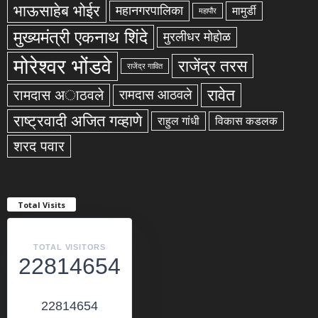
भाऊसाहेब भोईर
महानगरपालिका
मामुर्डी
महापौर
मुख्यमंत्री एकनाथ शिंदे
मुरलीधर मोहोळ
मोरेश्वर भोंडवे
राजेंद्र तरस
राजेंद्र गावित
रावेत
रामदास अाठवले
रामदास आठवले
राष्ट्रवादी अजित गव्हाणे
राहुल गांधी
विकास कडलक
शरद पवार
Total Visits
TOTAL VISITORS
22814654
22814654