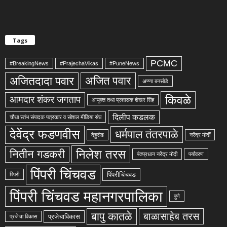
Tags
PCMC
#BreakingNews
#PrajechaVikas
#PuneNews
अजितदादा पवार
अजित पवार
अण्णा बनसोडे
किवळे
आमदार शंकर जगताप
आयुक्त तथा प्रशासक शेखर सिंह
दिलीप कडलक
चौथा स्तंभ संपादक पत्रकार व सोशल मीडिया संघ
देवेंद्र फडणवीस
धर्मपाल तंतरपाळे
देहुरोड
नरेंद्र मोदीं
निलेश तरस
नितीन गडकरी
पंतप्रधान नरेंद्र मोदी
पर्यावरण
पिंपरी चिंचवड
पिंपरीचिंचवड
पिंपरी
पिंपरी चिंचवड महानगरपालिका
पुणे
बापु कातळे
बाळासाहेब तरस
प्रजेचाविकास
प्रजेचा विकास