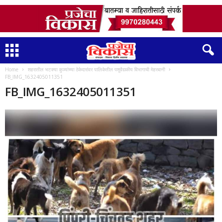
Home
शहरातील भटक्या कुञ्यांच्या ठेकेदारांवर पालिकेतील पशुवैद्यकीय विभागाची मेहरबानी
FB_IMG_1632405011351
FB_IMG_1632405011351