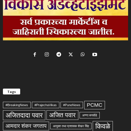
Tags
PCMC
#BreakingNews
#PrajechaVikas
#PuneNews
अजितदादा पवार
अजित पवार
अण्णा बनसोडे
किवळे
आमदार शंकर जगताप
आयुक्त तथा प्रशासक शेखर सिंह