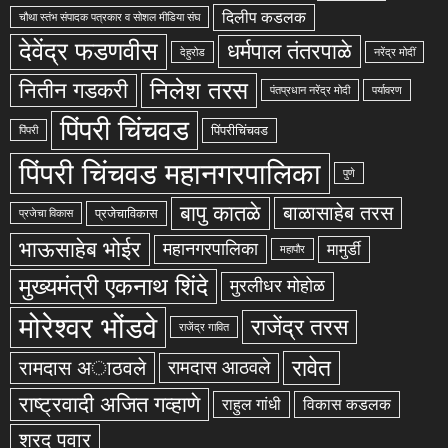
दिलीप कडलक
चौथा स्तंभ संपादक पत्रकार व सोशल मीडिया संघ
देवेंद्र फडणवीस
धर्मपाल तंतरपाळे
देहुरोड
नरेंद्र मोदीं
निलेश तरस
नितीन गडकरी
पंतप्रधान नरेंद्र मोदी
पर्यावरण
पिंपरी चिंचवड
पिंपरीचिंचवड
पिंपरी
पिंपरी चिंचवड महानगरपालिका
पुणे
बापु कातळे
बाळासाहेब तरस
प्रजेचाविकास
प्रजेचा विकास
भाऊसाहेब भोईर
महानगरपालिका
मामुर्डी
महापौर
मुख्यमंत्री एकनाथ शिंदे
मुरलीधर मोहोळ
मोरेश्वर भोंडवे
राजेंद्र तरस
राजेंद्र गावित
रावेत
रामदास अाठवले
रामदास आठवले
राष्ट्रवादी अजित गव्हाणे
राहुल गांधी
विकास कडलक
शरद पवार