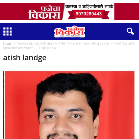
Home
“महाराष्ट्र अ‍ॅड. गोवा-नोटरी संघटनेच्या पिंपरी -चिंचवड शहर व मावळ आणि खेड तालुका अध्यक्षपदी अ‍ॅड. अतिश
दशरथ लांडगे यांची नियुक्ती”
atish landge
atish landge