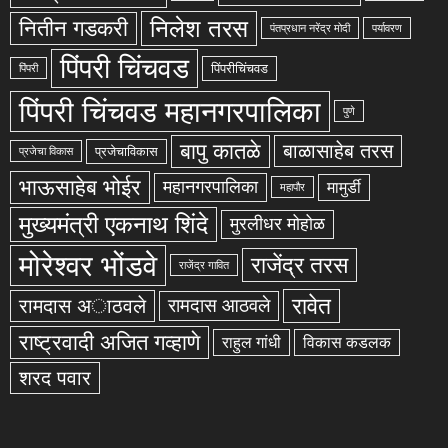
निलेश तरस
नितीन गडकरी
पंतप्रधान नरेंद्र मोदी
पर्यावरण
पिंपरी चिंचवड
पिंपरीचिंचवड
पिंपरी
पिंपरी चिंचवड महानगरपालिका
पुणे
बापु कातळे
बाळासाहेब तरस
प्रजेचाविकास
प्रजेचा विकास
भाऊसाहेब भोईर
महानगरपालिका
मामुर्डी
महापौर
मुख्यमंत्री एकनाथ शिंदे
मुरलीधर मोहोळ
मोरेश्वर भोंडवे
राजेंद्र तरस
राजेंद्र गावित
रावेत
रामदास अाठवले
रामदास आठवले
राष्ट्रवादी अजित गव्हाणे
राहुल गांधी
विकास कडलक
शरद पवार