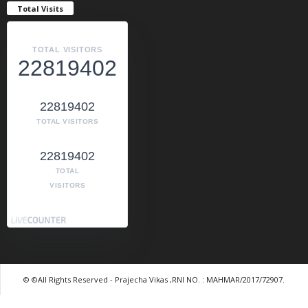
Total Visits
TOTAL VISITORS
22819402
22819402
TOTAL VISITORS
22819402
TOTAL
VISITORS
© ©All Rights Reserved - Prajecha Vikas ,RNI NO. : MAHMAR/2017/72907.