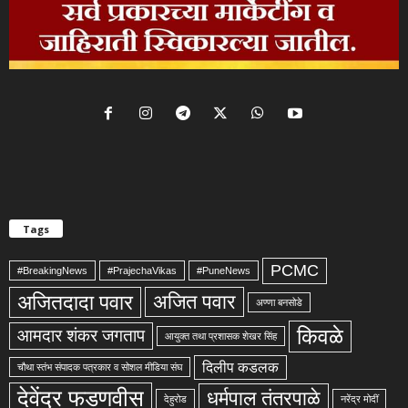
Tags
PCMC
#BreakingNews
#PrajechaVikas
#PuneNews
अजितदादा पवार
अजित पवार
अण्णा बनसोडे
किवळे
आमदार शंकर जगताप
आयुक्त तथा प्रशासक शेखर सिंह
दिलीप कडलक
चौथा स्तंभ संपादक पत्रकार व सोशल मीडिया संघ
देवेंद्र फडणवीस
धर्मपाल तंतरपाळे
देहुरोड
नरेंद्र मोदीं