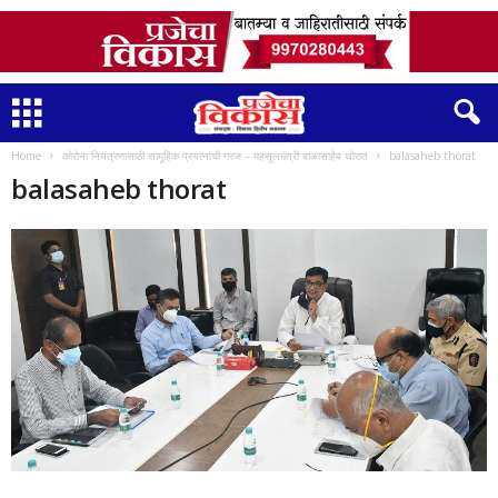
Home
कोरोना नियंत्रणासाठी सामूहिक प्रयत्नांची गरज – महसूलमंत्री बाळासाहेब थोरात
balasaheb thorat
balasaheb thorat