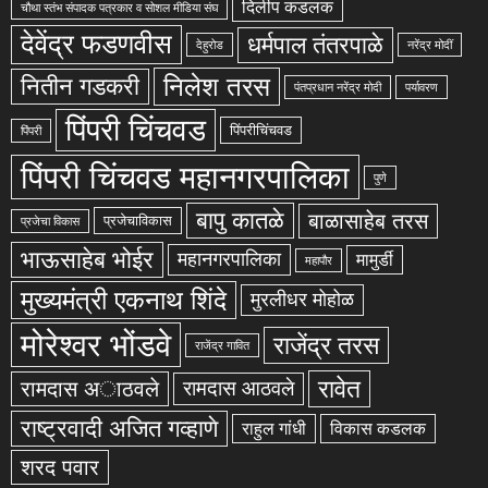
दिलीप कडलक
चौथा स्तंभ संपादक पत्रकार व सोशल मीडिया संघ
देवेंद्र फडणवीस
धर्मपाल तंतरपाळे
देहुरोड
नरेंद्र मोदीं
निलेश तरस
नितीन गडकरी
पंतप्रधान नरेंद्र मोदी
पर्यावरण
पिंपरी चिंचवड
पिंपरीचिंचवड
पिंपरी
पिंपरी चिंचवड महानगरपालिका
पुणे
बापु कातळे
बाळासाहेब तरस
प्रजेचाविकास
प्रजेचा विकास
भाऊसाहेब भोईर
महानगरपालिका
मामुर्डी
महापौर
मुख्यमंत्री एकनाथ शिंदे
मुरलीधर मोहोळ
मोरेश्वर भोंडवे
राजेंद्र तरस
राजेंद्र गावित
रावेत
रामदास अाठवले
रामदास आठवले
राष्ट्रवादी अजित गव्हाणे
राहुल गांधी
विकास कडलक
शरद पवार