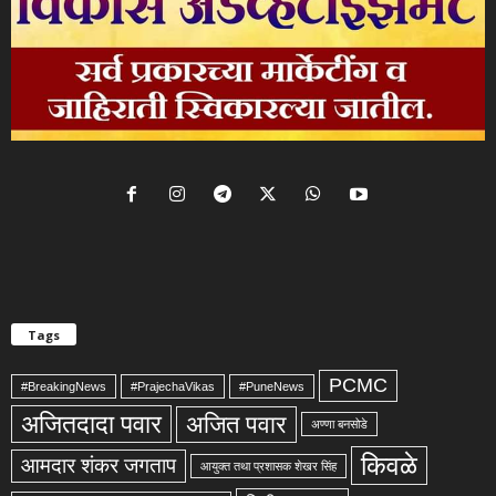
Tags
PCMC
#BreakingNews
#PrajechaVikas
#PuneNews
अजितदादा पवार
अजित पवार
अण्णा बनसोडे
किवळे
आमदार शंकर जगताप
आयुक्त तथा प्रशासक शेखर सिंह