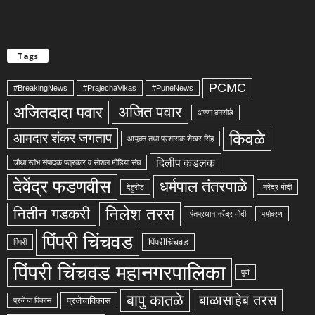
Tags
PCMC
#BreakingNews
#PrajechaVikas
#PuneNews
अजितदादा पवार
अजित पवार
अण्णा बनसोडे
किवळे
आमदार शंकर जगताप
आयुक्त तथा प्रशासक शेखर सिंह
दिलीप कडलक
चौथा स्तंभ संपादक पत्रकार व सोशल मीडिया संघ
देवेंद्र फडणवीस
धर्मपाल तंतरपाळे
देहुरोड
नरेंद्र मोदीं
निलेश तरस
नितीन गडकरी
पंतप्रधान नरेंद्र मोदी
पर्यावरण
पिंपरी चिंचवड
पिंपरीचिंचवड
पिंपरी
पिंपरी चिंचवड महानगरपालिका
पुणे
बापु कातळे
बाळासाहेब तरस
प्रजेचाविकास
प्रजेचा विकास