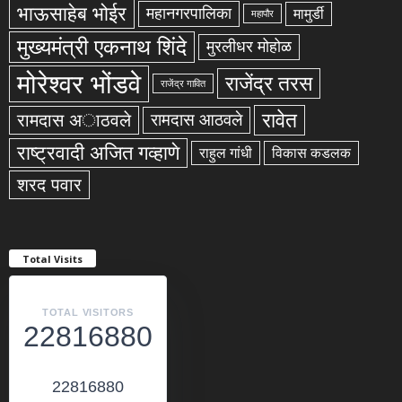
भाऊसाहेब भोईर
महानगरपालिका
मामुर्डी
महापौर
मुख्यमंत्री एकनाथ शिंदे
मुरलीधर मोहोळ
मोरेश्वर भोंडवे
राजेंद्र तरस
राजेंद्र गावित
रावेत
रामदास अाठवले
रामदास आठवले
राष्ट्रवादी अजित गव्हाणे
राहुल गांधी
विकास कडलक
शरद पवार
Total Visits
TOTAL VISITORS
22816880
22816880