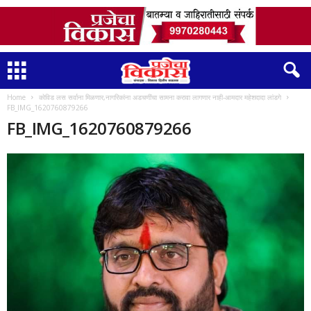
Home
कोविड लस सर्वाना मिळणार,नागरिकांना अडचणींचा सामना करावा लागणार नाही-आमदार महेशदादा लांडगे
FB_IMG_1620760879266
FB_IMG_1620760879266