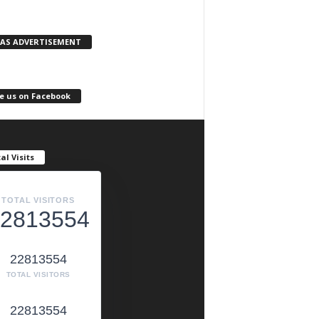
KAS ADVERTISEMENT
e us on Facebook
al Visits
TOTAL VISITORS
2813554
22813554
TOTAL VISITORS
22813554