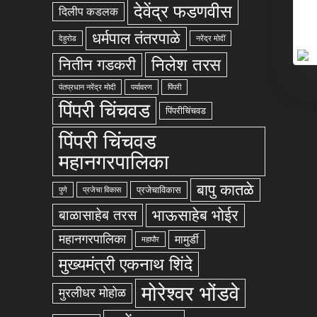
देवेंद्र फडणवीस
दिलीप कडलक
धर्मपाल तंतरपाळे
देहुरोड
नरेंद्र मोदीं
निलेश तरस
नितीन गडकरी
पंतप्रधान नरेंद्र मोदी
पर्यावरण
पिंपरी
पिंपरी चिंचवड
पिंपरीचिंचवड
पिंपरी चिंचवड
महानगरपालिका
बापु कातळे
प्रजेचाविकास
पुणे
प्रजेचा विकास
भाऊसाहेब भोईर
बाळासाहेब तरस
महानगरपालिका
मामुर्डी
महापौर
मुख्यमंत्री एकनाथ शिंदे
मोरेश्वर भोंडवे
मुरलीधर मोहोळ