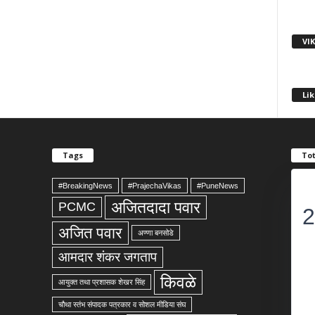
VI
Lik
Tags
Tot
#BreakingNews
#PrajechaVikas
#PuneNews
अजितदादा पवार
PCMC
2
अजित पवार
अण्णा बनसोडे
आमदार शंकर जगताप
किवळे
आयुक्त तथा प्रशासक शेखर सिंह
चौथा स्तंभ संपादक पत्रकार व सोशल मीडिया संघ