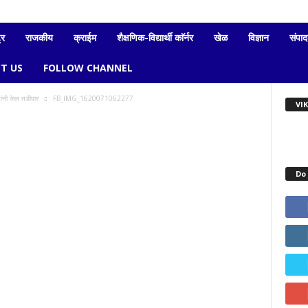
्र
राजकीय
क्राईम
शैक्षणिक-विद्यार्थी काॅर्नर
खेळ
विज्ञान
संपा
T US
FOLLOW CHANNEL
सांनी केल तडीपार
FB_IMG_1620071062277
VI
Do 