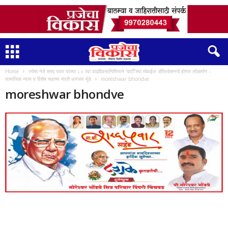
Home
ज्येष्ठ नेते शरद पवार यांच्या ८० व्या वाढदिवसानिमित्ताने ‘बार्टी’च्या मोबाईल ॲप्लिकेशनचे होणार लोकार्पण –
सामाजिक न्याय व विशेष सहाय्य मंत्री धनंजय मुंडे
moreshwar bhondve
moreshwar bhondve