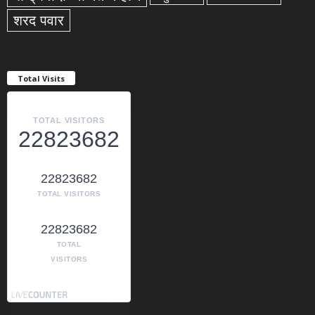
शरद पवार
Total Visits
TOTAL VISITORS
22823682
22823682
TOTAL VISITORS
22823682
TOTAL
VISITORS