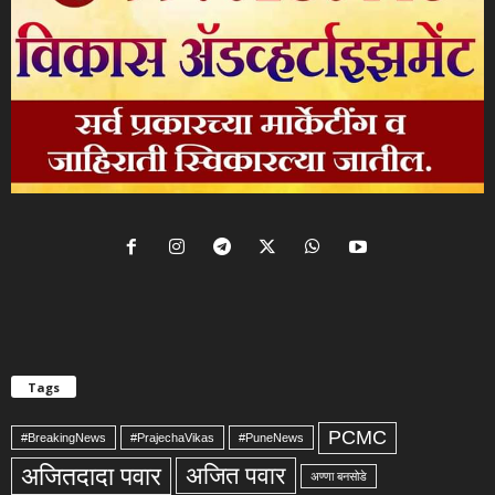
Tags
PCMC
#BreakingNews
#PrajechaVikas
#PuneNews
अजितदादा पवार
अजित पवार
अण्णा बनसोडे