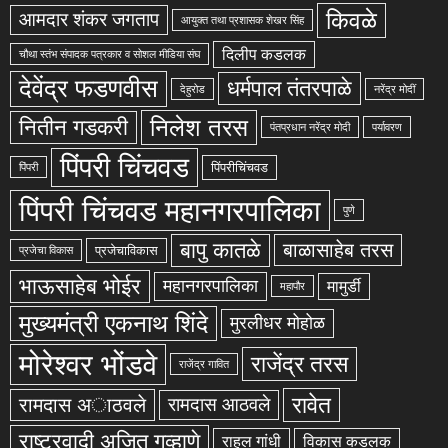
किवळे
आमदार शंकर जगताप
आयुक्त तथा प्रशासक शेखर सिंह
दिलीप कडलक
चौथा स्तंभ संपादक पत्रकार व सोशल मीडिया संघ
देवेंद्र फडणवीस
धर्मपाल तंतरपाळे
देहुरोड
नरेंद्र मोदीं
निलेश तरस
नितीन गडकरी
पंतप्रधान नरेंद्र मोदी
पर्यावरण
पिंपरी चिंचवड
पिंपरीचिंचवड
पिंपरी
पिंपरी चिंचवड महानगरपालिका
पुणे
बापु कातळे
बाळासाहेब तरस
प्रजेचाविकास
प्रजेचा विकास
भाऊसाहेब भोईर
महानगरपालिका
मामुर्डी
महापौर
मुख्यमंत्री एकनाथ शिंदे
मुरलीधर मोहोळ
मोरेश्वर भोंडवे
राजेंद्र तरस
राजेंद्र गावित
रावेत
रामदास अाठवले
रामदास आठवले
राष्ट्रवादी अजित गव्हाणे
राहुल गांधी
विकास कडलक