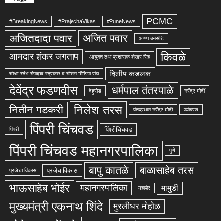
PCMC
#BreakingNews
#PrajechaVikas
#PuneNews
अजितदादा पवार
अजित पवार
अण्णा बनसोडे
किवळे
आमदार शंकर जगताप
आयुक्त तथा प्रशासक शेखर सिंह
दिलीप कडलक
चौथा स्तंभ संपादक पत्रकार व सोशल मीडिया संघ
देवेंद्र फडणवीस
धर्मपाल तंतरपाळे
देहुरोड
नरेंद्र मोदीं
निलेश तरस
नितीन गडकरी
पंतप्रधान नरेंद्र मोदी
पर्यावरण
पिंपरी चिंचवड
पिंपरीचिंचवड
पिंपरी
पिंपरी चिंचवड महानगरपालिका
पुणे
बापु कातळे
बाळासाहेब तरस
प्रजेचाविकास
प्रजेचा विकास
भाऊसाहेब भोईर
महानगरपालिका
मामुर्डी
महापौर
मुख्यमंत्री एकनाथ शिंदे
मुरलीधर मोहोळ