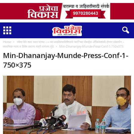
Home
ज्येष्ठ नेते शरद पवार यांच्या ८० व्या वाढदिवसानिमित्ताने ‘बार्टी’च्या मोबाईल ॲप्लिकेशनचे होणार लोकार्पण –
सामाजिक न्याय व विशेष सहाय्य मंत्री धनंजय मुंडे
Min-Dhananjay-Munde-Press-Conf-1-750x375
Min-Dhananjay-Munde-Press-Conf-1-
750×375