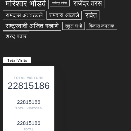
मोरेश्वर भोंडवे
राजेंद्र तरस
राजेंद्र गावित
रावेत
रामदास अाठवले
रामदास आठवले
राष्ट्रवादी अजित गव्हाणे
राहुल गांधी
विकास कडलक
शरद पवार
Total Visits
TOTAL VISITORS
22815186
22815186
TOTAL VISITORS
22815186
TOTAL