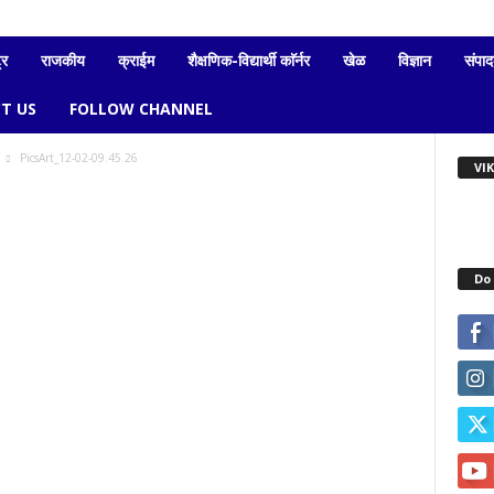
्र
राजकीय
क्राईम
शैक्षणिक-विद्यार्थी काॅर्नर
खेळ
विज्ञान
संपा
T US
FOLLOW CHANNEL
PicsArt_12-02-09.45.26
VI
Do 