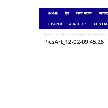
e
c
h
HOME
देश
ताज्या बातम्या
महाराष्ट
a
v
E-PAPER
ABOUT US
CONTAC
i
k
Home
मावळ- शेतात काम करत असताना 30 वर्षीय महिलेचा विनयभंग
a
PicsArt_12-02-09.45.26
s