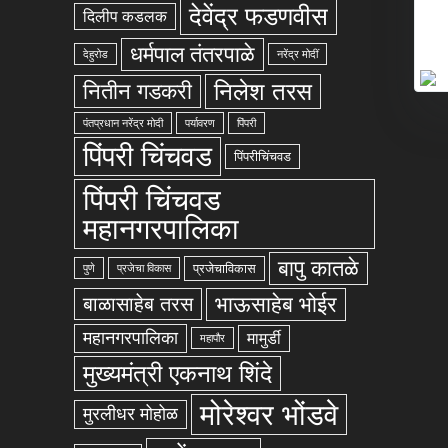
देवेंद्र फडणवीस
दिलीप कडलक
धर्मपाल तंतरपाळे
देहुरोड
नरेंद्र मोदीं
निलेश तरस
नितीन गडकरी
पंतप्रधान नरेंद्र मोदी
पर्यावरण
पिंपरी
पिंपरी चिंचवड
पिंपरीचिंचवड
पिंपरी चिंचवड
महानगरपालिका
बापु कातळे
प्रजेचाविकास
पुणे
प्रजेचा विकास
भाऊसाहेब भोईर
बाळासाहेब तरस
महानगरपालिका
मामुर्डी
महापौर
मुख्यमंत्री एकनाथ शिंदे
मोरेश्वर भोंडवे
मुरलीधर मोहोळ