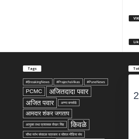
VI
Lik
Tags
Tot
#BreakingNews
#PrajechaVikas
#PuneNews
अजितदादा पवार
PCMC
2
अजित पवार
अण्णा बनसोडे
आमदार शंकर जगताप
किवळे
आयुक्त तथा प्रशासक शेखर सिंह
चौथा स्तंभ संपादक पत्रकार व सोशल मीडिया संघ