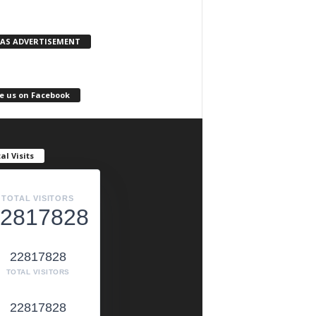
KAS ADVERTISEMENT
e us on Facebook
al Visits
TOTAL VISITORS
2817828
22817828
TOTAL VISITORS
22817828