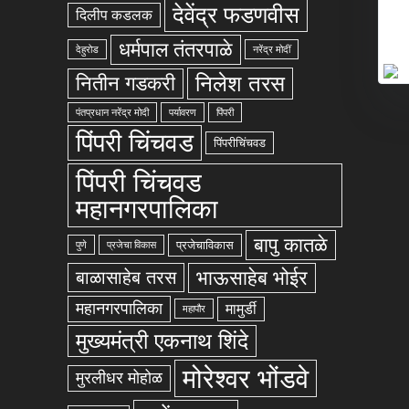
देवेंद्र फडणवीस
दिलीप कडलक
धर्मपाल तंतरपाळे
देहुरोड
नरेंद्र मोदीं
निलेश तरस
नितीन गडकरी
पंतप्रधान नरेंद्र मोदी
पर्यावरण
पिंपरी
पिंपरी चिंचवड
पिंपरीचिंचवड
पिंपरी चिंचवड
महानगरपालिका
बापु कातळे
प्रजेचाविकास
पुणे
प्रजेचा विकास
भाऊसाहेब भोईर
बाळासाहेब तरस
महानगरपालिका
मामुर्डी
महापौर
मुख्यमंत्री एकनाथ शिंदे
मोरेश्वर भोंडवे
मुरलीधर मोहोळ