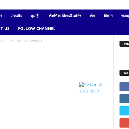
्र
राजकीय
क्राईम
शैक्षणिक-विद्यार्थी काॅर्नर
खेळ
विज्ञान
संपा
T US
FOLLOW CHANNEL
द्या
IMG-20201012-WA0001
VI
Do 