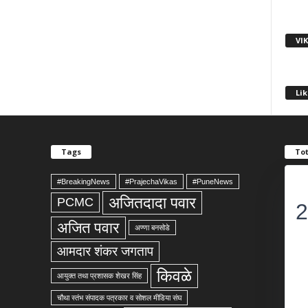
VI
Lik
Tags
Tot
#BreakingNews
#PrajechaVikas
#PuneNews
अजितदादा पवार
PCMC
2
अजित पवार
अण्णा बनसोडे
आमदार शंकर जगताप
किवळे
आयुक्त तथा प्रशासक शेखर सिंह
चौथा स्तंभ संपादक पत्रकार व सोशल मीडिया संघ