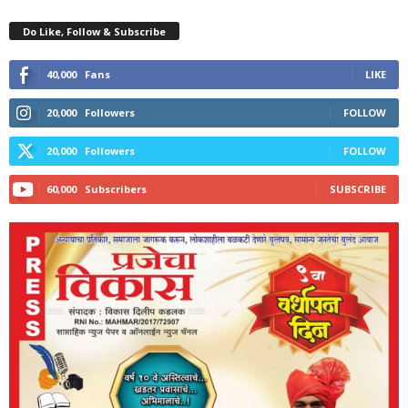
Do Like, Follow & Subscribe
40,000
Fans
LIKE
20,000
Followers
FOLLOW
20,000
Followers
FOLLOW
60,000
Subscribers
SUBSCRIBE