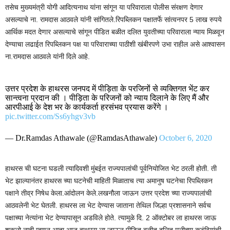
तसेच मुख्यमंत्री योगी आदित्यनाथ यांना सांगून या परिवाराला पोलीस संरक्षण देणार
असल्याचे ना. रामदास आठवले यांनी सांगितले.रिपब्लिकन पक्षातर्फे सांत्वनपर 5 लाख रुपये
आर्थिक मदत देणार असल्याचे सांगून पीडित बळीत दलित युवतीच्या परिवाराला न्याय मिळवून
देण्याचा लढाईत रिपब्लिकन पक्ष या परिवाराच्या पाठीशी खंबीरपणे उभा राहील असे आश्वासन
ना.रामदास आठवले यांनी दिले आहे.
उत्तर प्रदेश के हाथरस जनपद में पीड़िता के परजिनों से व्यक्तिगत भेंट कर
सान्त्वना प्रदान की । पीड़िता के परिजनों को न्याय दिलाने के लिए मैं और
आरपीआई के देश भर के कार्यकर्ता हरसंभव प्रयास करेंगे ।
pic.twitter.com/Ss6yhgv3vb
— Dr.Ramdas Athawale (@RamdasAthawale)
October 6, 2020
हाथरस ची घटना घडली त्यादिवशी मुंबईत राज्यपालांची पूर्वनियोजित भेट ठरली होती. ती
भेट झाल्यानंतर हाथरस च्या घटनेची माहिती मिळाताच त्या अमानुष घटनेचा रिपब्लिकन
पक्षाने तीव्र निषेध केला.आंदोलन केले.लखनौला जाऊन उत्तर प्रदेश च्या राज्यपालांची
आठवलेनी भेट घेतली. हाथरस ला भेट देण्यास जाताना तेथिल जिल्हा प्रशासनाने सर्वच
पक्षाच्या नेत्यांना भेट देण्यापासून अडविले होते. त्यामुळे दि. 2 ऑक्टोबर ला हाथरस जाऊ
शकलो नाही म्हणुन आता आज हाथरस ला जाऊन पीडित बळीत दलित मुलीच्या कुटुंबियांची