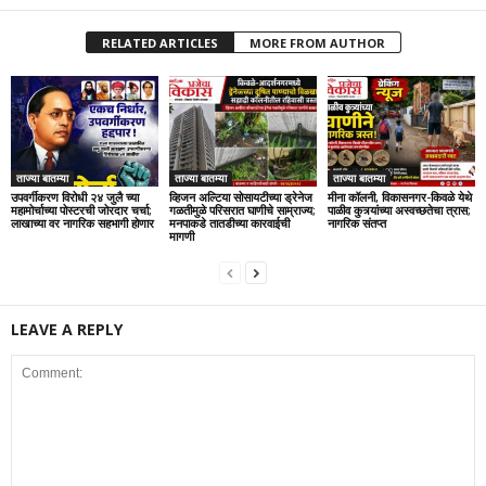
RELATED ARTICLES
MORE FROM AUTHOR
ताज्या बातम्या
ताज्या बातम्या
ताज्या बातम्या
उपवर्गीकरण विरोधी २४ जुलै च्या
व्हिजन अल्टिया सोसायटीच्या ड्रेनेज
मीना कॉलनी, विकासनगर-किवळे येथे
महामोर्चाच्या पोस्टरची जोरदार चर्चा;
गळतीमुळे परिसरात घाणीचे साम्राज्य;
पाळीव कुत्र्यांच्या अस्वच्छतेचा त्रास;
लाखाच्या वर नागरिक सहभागी होणार
मनपाकडे तातडीच्या कारवाईची
नागरिक संतप्त
मागणी
LEAVE A REPLY