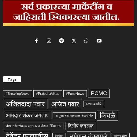
Tags
PCMC
#BreakingNews
#PrajechaVikas
#PuneNews
अजितदादा पवार
अजित पवार
अण्णा बनसोडे
किवळे
आमदार शंकर जगताप
आयुक्त तथा प्रशासक शेखर सिंह
दिलीप कडलक
चौथा स्तंभ संपादक पत्रकार व सोशल मीडिया संघ
देवेंद्र फडणवीस
धर्मपाल तंतरपाळे
देहुरोड
नरेंद्र मोदीं