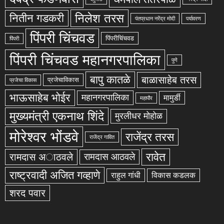
निलेश तरस
नितीन गडकरी
पंतप्रधान नरेंद्र मोदी
पर्यावरण
पिंपरी चिंचवड
पिंपरीचिंचवड
पिंपरी
पिंपरी चिंचवड महानगरपालिका
पुणे
बापु कातळे
बाळासाहेब तरस
प्रजेचाविकास
प्रजेचा विकास
भाऊसाहेब भोईर
महानगरपालिका
मामुर्डी
महापौर
मुख्यमंत्री एकनाथ शिंदे
मुरलीधर मोहोळ
मोरेश्वर भोंडवे
राजेंद्र तरस
राजेंद्र गावित
रावेत
रामदास अाठवले
रामदास आठवले
राष्ट्रवादी अजित गव्हाणे
राहुल गांधी
विकास कडलक
शरद पवार