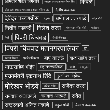
किवळे
आमदार शंकर जगताप
आयुक्त तथा प्रशासक शेखर सिंह
दिलीप कडलक
चौथा स्तंभ संपादक पत्रकार व सोशल मीडिया संघ
देवेंद्र फडणवीस
धर्मपाल तंतरपाळे
देहुरोड
नरेंद्र मोदीं
निलेश तरस
नितीन गडकरी
पंतप्रधान नरेंद्र मोदी
पर्यावरण
पिंपरी चिंचवड
पिंपरीचिंचवड
पिंपरी
पिंपरी चिंचवड महानगरपालिका
पुणे
बापु कातळे
बाळासाहेब तरस
प्रजेचाविकास
प्रजेचा विकास
भाऊसाहेब भोईर
महानगरपालिका
मामुर्डी
महापौर
मुख्यमंत्री एकनाथ शिंदे
मुरलीधर मोहोळ
मोरेश्वर भोंडवे
राजेंद्र तरस
राजेंद्र गावित
रावेत
रामदास अाठवले
रामदास आठवले
राष्ट्रवादी अजित गव्हाणे
राहुल गांधी
विकास कडलक