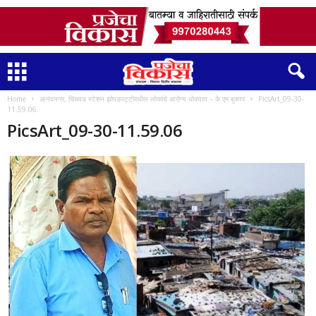
Home
आनंदनगर, चिंचवड स्टेशन झोपडपट्टीमधील लोकांचे आरोग्य धोक्यात – के.एम.बुक्तर
PicsArt_09-30-
11.59.06
PicsArt_09-30-11.59.06