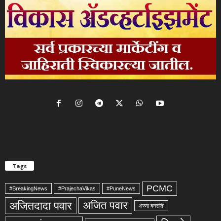
Tags
PCMC
#BreakingNews
#PrajechaVikas
#PuneNews
अजितदादा पवार
अजित पवार
अण्णा बनसोडे