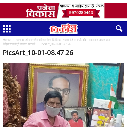
Home
महामानव डॉ बाबासाहेब आंबेडकरांच्या रिपब्लिकन पक्षाचा 63 वा वर्धापनदिन गावागावात साजरा करा-
केंद्रियराज्यमंत्री रामदास आठवले
PicsArt_10-01-08.47.26
PicsArt_10-01-08.47.26