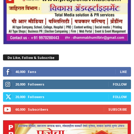
Do Like, Follow & Subscribe
40,000
Fans
LIKE
20,000
Followers
FOLLOW
20,000
Followers
FOLLOW
60,000
Subscribers
SUBSCRIBE