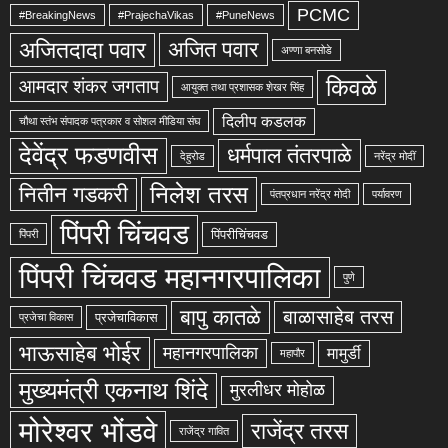
PCMC
#BreakingNews
#PrajechaVikas
#PuneNews
अजितदादा पवार
अजित पवार
अण्णा बनसोडे
किवळे
आमदार शंकर जगताप
आयुक्त तथा प्रशासक शेखर सिंह
दिलीप कडलक
चौथा स्तंभ संपादक पत्रकार व सोशल मीडिया संघ
देवेंद्र फडणवीस
धर्मपाल तंतरपाळे
देहुरोड
नरेंद्र मोदीं
निलेश तरस
नितीन गडकरी
पंतप्रधान नरेंद्र मोदी
पर्यावरण
पिंपरी चिंचवड
पिंपरीचिंचवड
पिंपरी
पिंपरी चिंचवड महानगरपालिका
पुणे
बापु कातळे
बाळासाहेब तरस
प्रजेचाविकास
प्रजेचा विकास
भाऊसाहेब भोईर
महानगरपालिका
मामुर्डी
महापौर
मुख्यमंत्री एकनाथ शिंदे
मुरलीधर मोहोळ
मोरेश्वर भोंडवे
राजेंद्र तरस
राजेंद्र गावित