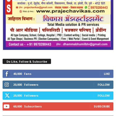
Do Like, Follow & Subscribe
40,000
Fans
LIKE
20,000
Followers
FOLLOW
20,000
Followers
FOLLOW
60,000
Subscribers
SUBSCRIBE