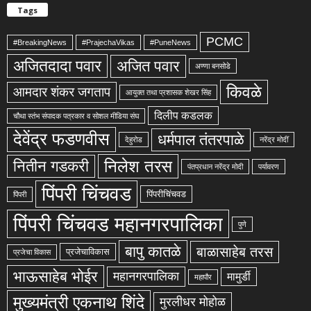
Tags
PCMC
#BreakingNews
#PrajechaVikas
#PuneNews
अजितदादा पवार
अजित पवार
अण्णा बनसोडे
किवळे
आमदार शंकर जगताप
आयुक्त तथा प्रशासक शेखर सिंह
दिलीप कडलक
चौथा स्तंभ संपादक पत्रकार व सोशल मीडिया संघ
देवेंद्र फडणवीस
धर्मपाल तंतरपाळे
देहुरोड
नरेंद्र मोदीं
निलेश तरस
नितीन गडकरी
पंतप्रधान नरेंद्र मोदी
पर्यावरण
पिंपरी चिंचवड
पिंपरीचिंचवड
पिंपरी
पिंपरी चिंचवड महानगरपालिका
पुणे
बापु कातळे
बाळासाहेब तरस
प्रजेचाविकास
प्रजेचा विकास
भाऊसाहेब भोईर
महानगरपालिका
मामुर्डी
महापौर
मुख्यमंत्री एकनाथ शिंदे
मुरलीधर मोहोळ