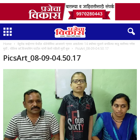
Home
देहुरोड साईनगर येथील थॅलेसेमिया आजाराने ग्रस्त असलेल्या 14 वर्षाच्या मुलाने बनविल्या शाडू मातीच्या गणेश
मूर्ती ; पोलिस काॅ.विजयसिंग पाटील यांनी केली पहिली मुर्ती बुक
PicsArt_08-09-04.50.17
PicsArt_08-09-04.50.17