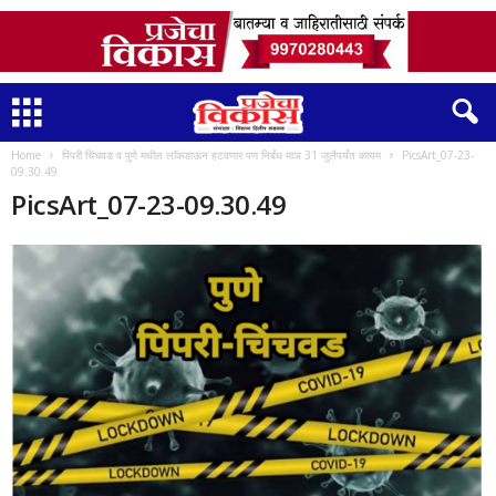
Home
पिंपरी चिंचवड व पुणे मधील लाॅकडाऊन हटवणार पण निर्बंध माञ 31 जुलैपर्यंत कायम
PicsArt_07-23-
09.30.49
PicsArt_07-23-09.30.49