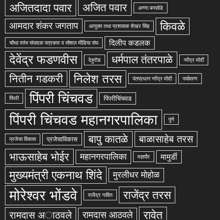
अजितदादा पवार
अजित पवार
अण्णा बनसोडे
किवळे
आमदार शंकर जगताप
आयुक्त तथा प्रशासक शेखर सिंह
दिलीप कडलक
चौथा स्तंभ संपादक पत्रकार व सोशल मीडिया संघ
देवेंद्र फडणवीस
धर्मपाल तंतरपाळे
देहुरोड
नरेंद्र मोदीं
निलेश तरस
नितीन गडकरी
पंतप्रधान नरेंद्र मोदी
पर्यावरण
पिंपरी चिंचवड
पिंपरीचिंचवड
पिंपरी
पिंपरी चिंचवड महानगरपालिका
पुणे
बापु कातळे
बाळासाहेब तरस
प्रजेचाविकास
प्रजेचा विकास
भाऊसाहेब भोईर
महानगरपालिका
मामुर्डी
महापौर
मुख्यमंत्री एकनाथ शिंदे
मुरलीधर मोहोळ
मोरेश्वर भोंडवे
राजेंद्र तरस
राजेंद्र गावित
रावेत
रामदास अाठवले
रामदास आठवले