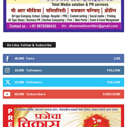
Do Like, Follow & Subscribe
40,000
Fans
LIKE
20,000
Followers
FOLLOW
20,000
Followers
FOLLOW
60,000
Subscribers
SUBSCRIBE