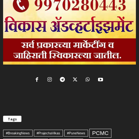
Tags
PCMC
#BreakingNews
#PrajechaVikas
#PuneNews