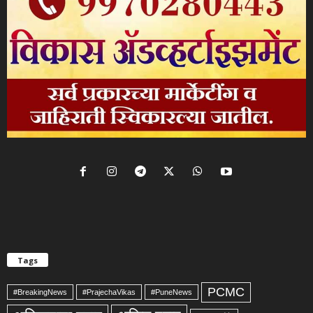
Tags
PCMC
#BreakingNews
#PrajechaVikas
#PuneNews