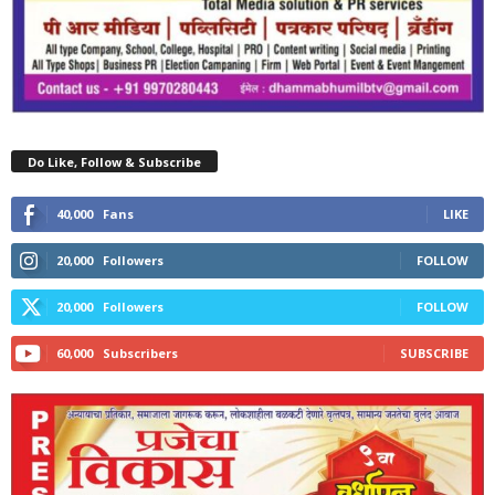
Do Like, Follow & Subscribe
40,000
Fans
LIKE
20,000
Followers
FOLLOW
20,000
Followers
FOLLOW
60,000
Subscribers
SUBSCRIBE