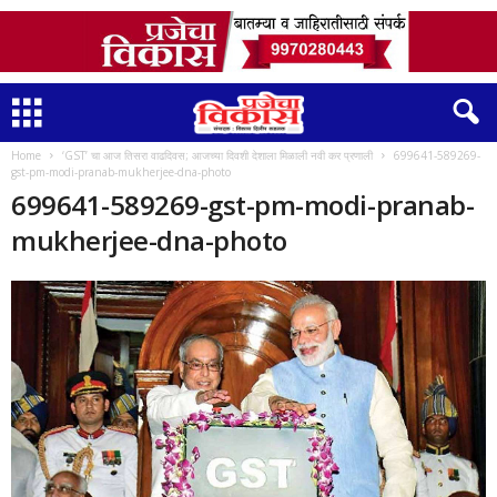
Home
‘GST’ चा आज तिसरा वाढदिवस; आजच्या दिवशी देशाला मिळाली नवी कर प्रणाली
699641-589269-
gst-pm-modi-pranab-mukherjee-dna-photo
699641-589269-gst-pm-modi-pranab-
mukherjee-dna-photo