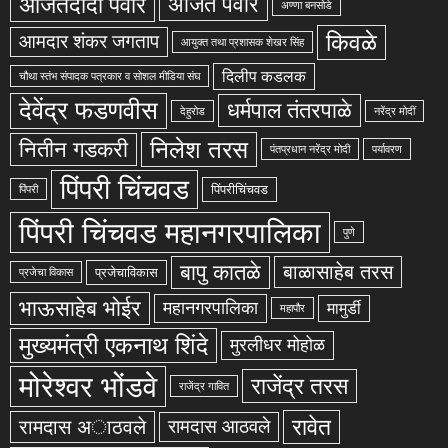
अजितदादा पवार
अजित पवार
अण्णा बनसोडे
किवळे
आमदार शंकर जगताप
आयुक्त तथा प्रशासक शेखर सिंह
दिलीप कडलक
चौथा स्तंभ संपादक पत्रकार व सोशल मीडिया संघ
देवेंद्र फडणवीस
धर्मपाल तंतरपाळे
देहुरोड
नरेंद्र मोदीं
निलेश तरस
नितीन गडकरी
पंतप्रधान नरेंद्र मोदी
पर्यावरण
पिंपरी चिंचवड
पिंपरीचिंचवड
पिंपरी
पिंपरी चिंचवड महानगरपालिका
पुणे
बापु कातळे
बाळासाहेब तरस
प्रजेचाविकास
प्रजेचा विकास
भाऊसाहेब भोईर
महानगरपालिका
मामुर्डी
महापौर
मुख्यमंत्री एकनाथ शिंदे
मुरलीधर मोहोळ
मोरेश्वर भोंडवे
राजेंद्र तरस
राजेंद्र गावित
रावेत
रामदास अाठवले
रामदास आठवले